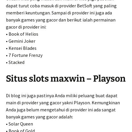
dapat turut coba masuk di provider BetSoft yang paling
memberi keuntungan. Sampai di provider ini juga ada
banyak games yang gacor dan berikut ialah permainan
gacor di provider ini:
• Book of Helios
• Gemini Joker
• Kensei Blades
• 7 Fortune Frenzy
• Stacked
Situs slots maxwin – Playson
Di blog ini juga pastinya Anda miliki peluang buat dapat
main di provider yang gacor yakni Playson. Kemungkinan
Anda juga belum mengetahui di provider ini ada sangat
banyak games yang gacor adalah:
• Solar Queen
• Book of Gold