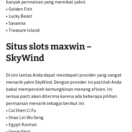
banyak permainan yang memikat yakni:
• Golden Fish
• Lucky Beast
• Savanna
• Treasure Island
Situs slots maxwin –
SkyWind
Di sini lantas Anda dapat mendapati provider yang sangat
menarik yakni SkyWind. Dengan provider ini pastilah Anda
bakal memperoleh kemungkinan menang efisien. Ini
semua pasti akan diterima karena ada beberapa pilihan
permainan menarik sebagai berikut ini:
• Cai Shen Ci Fu
• Shao Lin Wu Seng
• Egypt Kontan
• Genie Shot