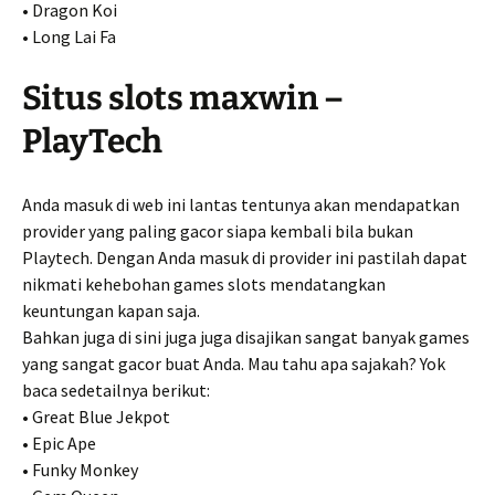
• Dragon Koi
• Long Lai Fa
Situs slots maxwin –
PlayTech
Anda masuk di web ini lantas tentunya akan mendapatkan
provider yang paling gacor siapa kembali bila bukan
Playtech. Dengan Anda masuk di provider ini pastilah dapat
nikmati kehebohan games slots mendatangkan
keuntungan kapan saja.
Bahkan juga di sini juga juga disajikan sangat banyak games
yang sangat gacor buat Anda. Mau tahu apa sajakah? Yok
baca sedetailnya berikut:
• Great Blue Jekpot
• Epic Ape
• Funky Monkey