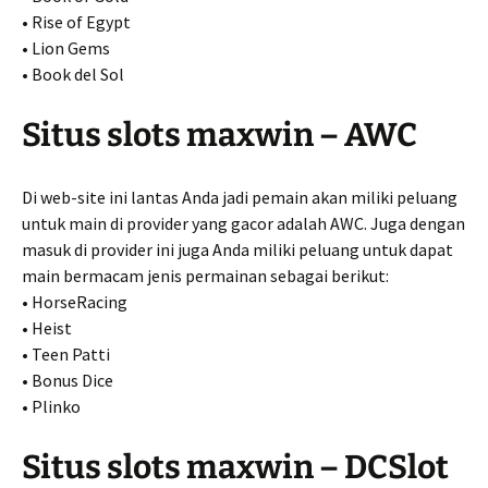
• Rise of Egypt
• Lion Gems
• Book del Sol
Situs slots maxwin – AWC
Di web-site ini lantas Anda jadi pemain akan miliki peluang
untuk main di provider yang gacor adalah AWC. Juga dengan
masuk di provider ini juga Anda miliki peluang untuk dapat
main bermacam jenis permainan sebagai berikut:
• HorseRacing
• Heist
• Teen Patti
• Bonus Dice
• Plinko
Situs slots maxwin – DCSlot