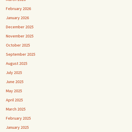
February 2026
January 2026
December 2025
November 2025
October 2025
September 2025
August 2025
July 2025
June 2025
May 2025
April 2025
March 2025
February 2025
January 2025