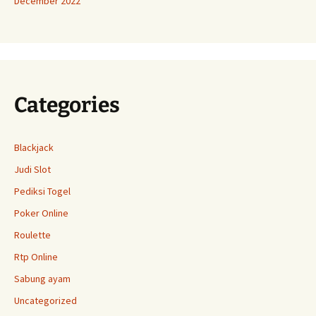
December 2022
Categories
Blackjack
Judi Slot
Pediksi Togel
Poker Online
Roulette
Rtp Online
Sabung ayam
Uncategorized