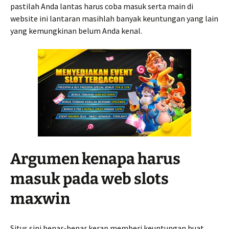
pastilah Anda lantas harus coba masuk serta main di
website ini lantaran masihlah banyak keuntungan yang lain
yang kemungkinan belum Anda kenal.
Argumen kenapa harus
masuk pada web slots
maxwin
Situs sini benar-benar kerap memberi keuntungan buat