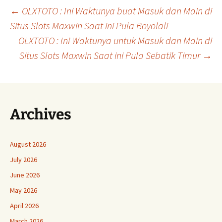
Post
←
OLXTOTO : Ini Waktunya buat Masuk dan Main di
Situs Slots Maxwin Saat ini Pula Boyolali
OLXTOTO : Ini Waktunya untuk Masuk dan Main di
navigation
Situs Slots Maxwin Saat ini Pula Sebatik Timur
→
Archives
August 2026
July 2026
June 2026
May 2026
April 2026
March 2026