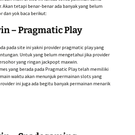
r. Akan tetapi benar-benar ada banyak yang belum
r dan yok baca berikut:
in – Pragmatic Play
a pada site ini yakni provider pragmatic play yang
ntungan. Untuk yang belum mengetahui jika provider
 tersohor yang ringan jackpopt maxwin.
games yang berada pada Pragmatic Play telah memiliki
main waktu akan menunjuk permainan slots yang
rovider ini juga ada begitu banyak permainan menarik