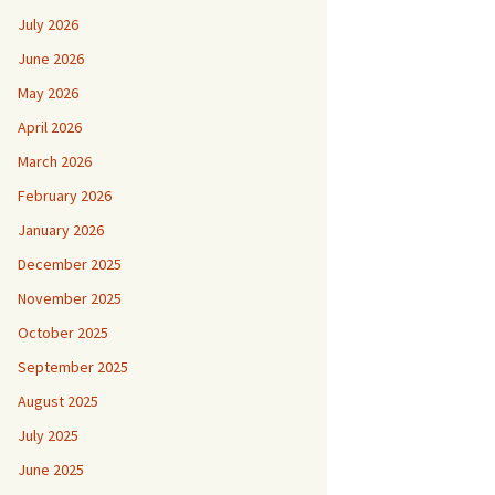
July 2026
June 2026
May 2026
April 2026
March 2026
February 2026
January 2026
December 2025
November 2025
October 2025
September 2025
August 2025
July 2025
June 2025