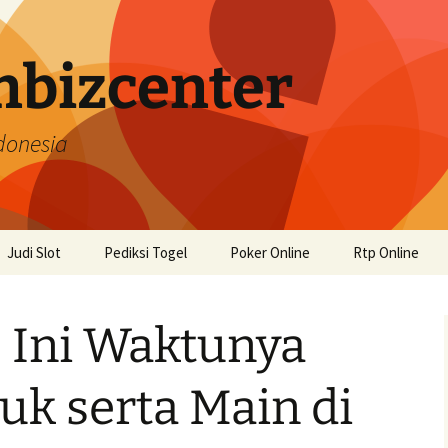
bizcenter
ndonesia
Judi Slot
Pediksi Togel
Poker Online
Rtp Online
 Ini Waktunya
k serta Main di