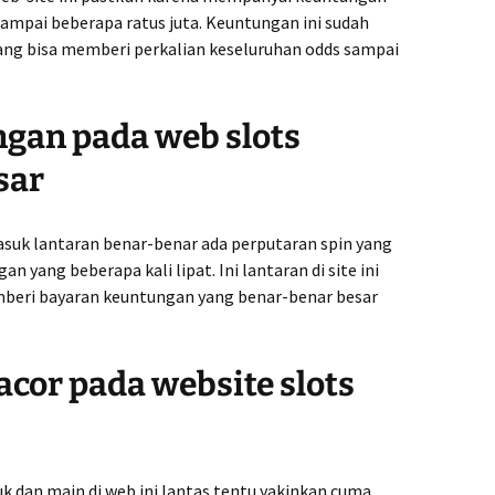
ampai beberapa ratus juta. Keuntungan ini sudah
n yang bisa memberi perkalian keseluruhan odds sampai
gan pada web slots
sar
asuk lantaran benar-benar ada perputaran spin yang
yang beberapa kali lipat. Ini lantaran di site ini
mberi bayaran keuntungan yang benar-benar besar
acor pada website slots
dan main di web ini lantas tentu yakinkan cuma