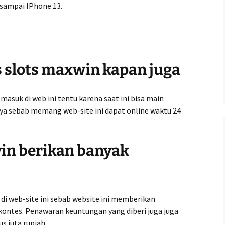
 sampai IPhone 13.
s slots maxwin kapan juga
suk di web ini tentu karena saat ini bisa main
ya sebab memang web-site ini dapat online waktu 24
win berikan banyak
i web-site ini sebab website ini memberikan
kontes. Penawaran keuntungan yang diberi juga juga
s juta rupiah.