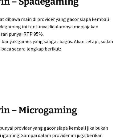
win – Spadegaming
apat dibawa main di provider yang gacor siapa kembali
degaming ini tentunya didalamnya menjajakan
ran punyai RTP 95%.
at banyak games yang sangat bagus. Akan tetapi, sudah
 baca secara lengkap berikut:
win – Microgaming
unyai provider yang gacor siapa kembali jika bukan
 igaming. Sampai dalam provider ini juga berikan