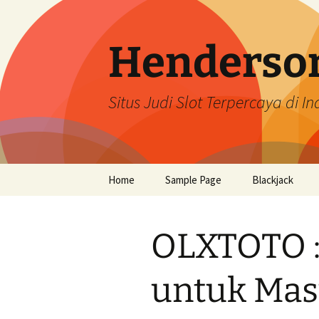
Henderson
Situs Judi Slot Terpercaya di I
Skip
Home
Sample Page
Blackjack
to
content
OLXTOTO :
untuk Masu