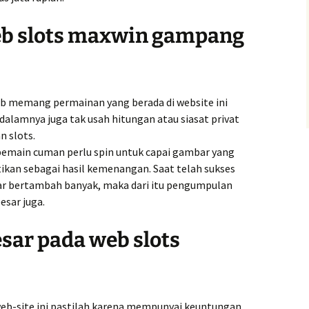
eb slots maxwin gampang
ab memang permainan yang berada di website ini
dalamnya juga tak usah hitungan atau siasat privat
 slots.
emain cuman perlu spin untuk capai gambar yang
ikan sebagai hasil kemenangan. Saat telah sukses
ar bertambah banyak, maka dari itu pengumpulan
sar juga.
sar pada web slots
eb-site ini pastilah karena mempunyai keuntungan