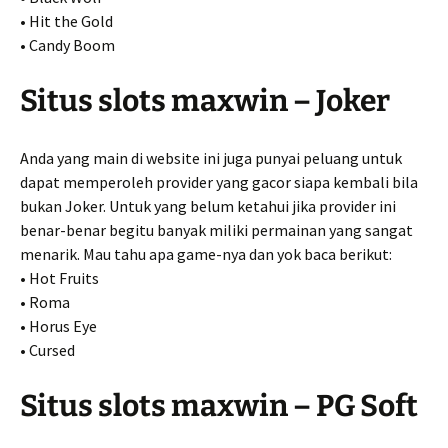
• Hit the Gold
• Candy Boom
Situs slots maxwin – Joker
Anda yang main di website ini juga punyai peluang untuk
dapat memperoleh provider yang gacor siapa kembali bila
bukan Joker. Untuk yang belum ketahui jika provider ini
benar-benar begitu banyak miliki permainan yang sangat
menarik. Mau tahu apa game-nya dan yok baca berikut:
• Hot Fruits
• Roma
• Horus Eye
• Cursed
Situs slots maxwin – PG Soft