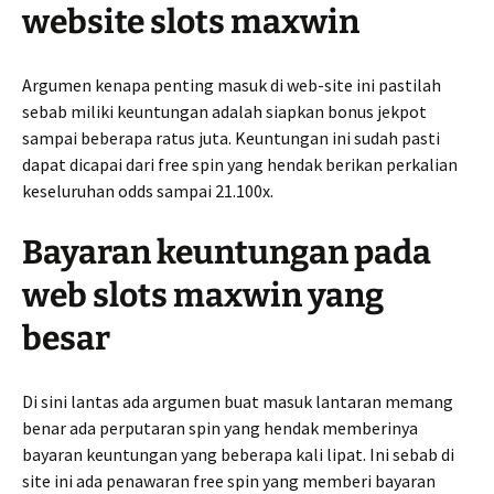
website slots maxwin
Argumen kenapa penting masuk di web-site ini pastilah
sebab miliki keuntungan adalah siapkan bonus jekpot
sampai beberapa ratus juta. Keuntungan ini sudah pasti
dapat dicapai dari free spin yang hendak berikan perkalian
keseluruhan odds sampai 21.100x.
Bayaran keuntungan pada
web slots maxwin yang
besar
Di sini lantas ada argumen buat masuk lantaran memang
benar ada perputaran spin yang hendak memberinya
bayaran keuntungan yang beberapa kali lipat. Ini sebab di
site ini ada penawaran free spin yang memberi bayaran