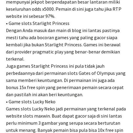
mempunyai jekpot berpendapatan besar lantaran miliki
keseluruhan odds x5000. Pemain di sini juga tahu jika RTP
website ini sebesar 97%.
• Game slots Starlight Princess
Dengan Anda masuk dan main di blog ini lantas pastinya
mesti tahu ada bocoran games yang paling gacor siapa
kembali jika bukan Starlight Princess. Games ini berawal
dari provider pragmatic play yang benar-benar demikian
terkenal.
Juga games Starlight Princess ini pula tidak jauh
perbedaannya dari permainan slots Gates of Olympus yang
sama memberi keuntungan. Di permainan ini juga ada
bonus 15x free spin yang penerimaan pemain secara cepat
dan pastilah ini akan beri keuntungan.
• Game slots Lucky Neko
Games slots Lucky Neko jadi permainan yang terkenal pada
website slots maxwin. Buat dapat gacor saja di sini lantas
perlu minimum 3 gambar yang serupa secara berturutan
untuk menang. Banyak pemain bisa pula bisa 10x free spin