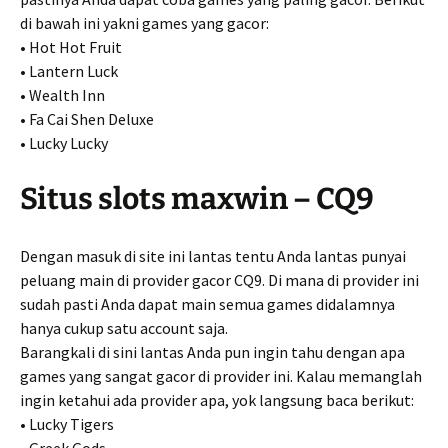
di bawah ini yakni games yang gacor:
• Hot Hot Fruit
• Lantern Luck
• Wealth Inn
• Fa Cai Shen Deluxe
• Lucky Lucky
Situs slots maxwin – CQ9
Dengan masuk di site ini lantas tentu Anda lantas punyai
peluang main di provider gacor CQ9. Di mana di provider ini
sudah pasti Anda dapat main semua games didalamnya
hanya cukup satu account saja.
Barangkali di sini lantas Anda pun ingin tahu dengan apa
games yang sangat gacor di provider ini. Kalau memanglah
ingin ketahui ada provider apa, yok langsung baca berikut:
• Lucky Tigers