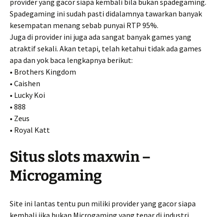
provider yang gacor siapa kembali bila bukan spadegaming.
Spadegaming ini sudah pasti didalamnya tawarkan banyak
kesempatan menang sebab punyai RTP 95%.
Juga di provider ini juga ada sangat banyak games yang
atraktif sekali. Akan tetapi, telah ketahui tidak ada games
apa dan yok baca lengkapnya berikut:
• Brothers Kingdom
• Caishen
• Lucky Koi
• 888
• Zeus
• Royal Katt
Situs slots maxwin –
Microgaming
Site ini lantas tentu pun miliki provider yang gacor siapa
kembali jika bukan Microgaming yang tenar di industri