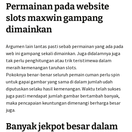
Permainan pada website
slots maxwin gampang
dimainkan
Argumen lain lantas pasti sebab permainan yang ada pada
web ini gampang sekali dimainkan. Juga didalamnya juga
tak perlu penghitungan atau trik teristimewa dalam
meraih kemenangan taruhan slots.
Pokoknya benar-benar seluruh pemain cuman perlu spin
untuk gapai gambar yang sama di dalam jumlah udah
diputuskan selaku hasil kemenangan. Waktu telah sukses
juga pasti mendapat jumlah gambar bertambah banyak,
maka pencapaian keuntungan dimenangi berharga besar
juga.
Banyak jekpot besar dalam