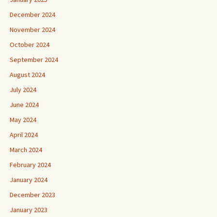
December 2024
November 2024
October 2024
September 2024
August 2024
July 2024
June 2024
May 2024
April 2024
March 2024
February 2024
January 2024
December 2023
January 2023