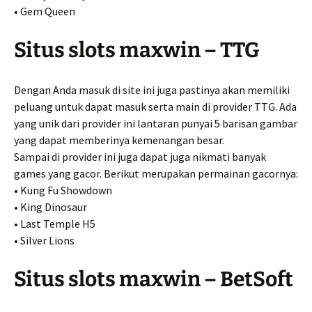
• Gem Queen
Situs slots maxwin – TTG
Dengan Anda masuk di site ini juga pastinya akan memiliki
peluang untuk dapat masuk serta main di provider TTG. Ada
yang unik dari provider ini lantaran punyai 5 barisan gambar
yang dapat memberinya kemenangan besar.
Sampai di provider ini juga dapat juga nikmati banyak
games yang gacor. Berikut merupakan permainan gacornya:
• Kung Fu Showdown
• King Dinosaur
• Last Temple H5
• Silver Lions
Situs slots maxwin – BetSoft