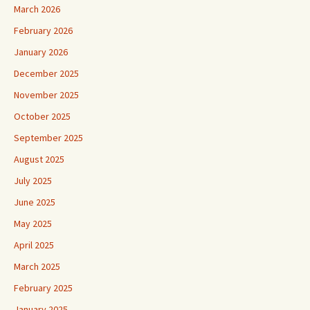
March 2026
February 2026
January 2026
December 2025
November 2025
October 2025
September 2025
August 2025
July 2025
June 2025
May 2025
April 2025
March 2025
February 2025
January 2025