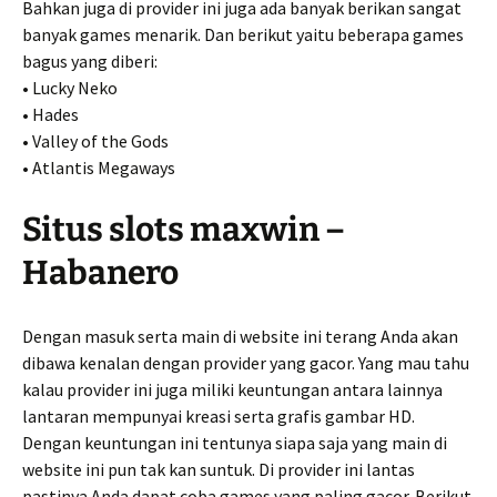
Bahkan juga di provider ini juga ada banyak berikan sangat
banyak games menarik. Dan berikut yaitu beberapa games
bagus yang diberi:
• Lucky Neko
• Hades
• Valley of the Gods
• Atlantis Megaways
Situs slots maxwin –
Habanero
Dengan masuk serta main di website ini terang Anda akan
dibawa kenalan dengan provider yang gacor. Yang mau tahu
kalau provider ini juga miliki keuntungan antara lainnya
lantaran mempunyai kreasi serta grafis gambar HD.
Dengan keuntungan ini tentunya siapa saja yang main di
website ini pun tak kan suntuk. Di provider ini lantas
pastinya Anda dapat coba games yang paling gacor. Berikut