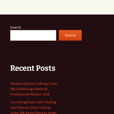
Search
Search
Recent Posts
Panduan Deposit Sabung Ayam
99k Via Berbagai Metode
Pembayaran Modern 2026
Cara Menghindari Link Phishing
Saat Mencari Situs Sabung
Ayam 99k Resmi Dengan Aman