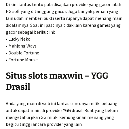
Di sini lantas tentu pula disajikan provider yang gacor ialah
PG soft yang ditanggung gacor. Juga banyak pemain yang
lain udah memberi bukti serta rupanya dapat menang main
didalamnya. Soal ini pastinya tidak lain karena games yang
gacor sebagai berikut ini:
• Lucky Neko
• Mahjong Ways
• Double Fortune
• Fortune Mouse
Situs slots maxwin – YGG
Drasil
Anda yang main di web ini lantas tentunya miliki peluang
untuk dapat main di provider YGG drasil. Buat yang belum
mengetahui jika YGG miliki kemungkinan menang yang
begitu tinggi antara provider yang lain.