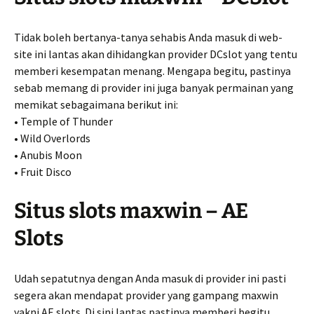
Tidak boleh bertanya-tanya sehabis Anda masuk di web-
site ini lantas akan dihidangkan provider DCslot yang tentu
memberi kesempatan menang. Mengapa begitu, pastinya
sebab memang di provider ini juga banyak permainan yang
memikat sebagaimana berikut ini:
• Temple of Thunder
• Wild Overlords
• Anubis Moon
• Fruit Disco
Situs slots maxwin – AE
Slots
Udah sepatutnya dengan Anda masuk di provider ini pasti
segera akan mendapat provider yang gampang maxwin
yakni AE slots. Di sini lantas pastinya memberi begitu