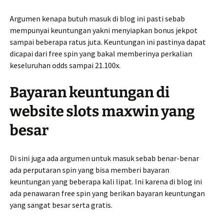
Argumen kenapa butuh masuk di blog ini pasti sebab
mempunyai keuntungan yakni menyiapkan bonus jekpot
sampai beberapa ratus juta. Keuntungan ini pastinya dapat
dicapai dari free spin yang bakal memberinya perkalian
keseluruhan odds sampai 21.100x.
Bayaran keuntungan di
website slots maxwin yang
besar
Di sini juga ada argumen untuk masuk sebab benar-benar
ada perputaran spin yang bisa memberi bayaran
keuntungan yang beberapa kali lipat. Ini karena di blog ini
ada penawaran free spin yang berikan bayaran keuntungan
yang sangat besar serta gratis.