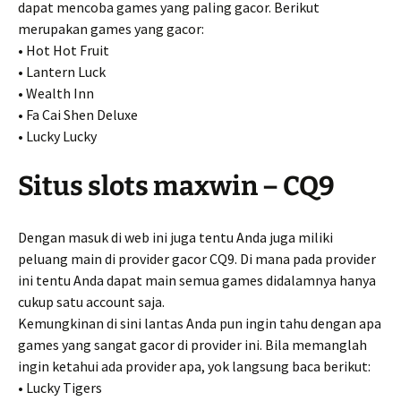
dapat mencoba games yang paling gacor. Berikut
merupakan games yang gacor:
• Hot Hot Fruit
• Lantern Luck
• Wealth Inn
• Fa Cai Shen Deluxe
• Lucky Lucky
Situs slots maxwin – CQ9
Dengan masuk di web ini juga tentu Anda juga miliki
peluang main di provider gacor CQ9. Di mana pada provider
ini tentu Anda dapat main semua games didalamnya hanya
cukup satu account saja.
Kemungkinan di sini lantas Anda pun ingin tahu dengan apa
games yang sangat gacor di provider ini. Bila memanglah
ingin ketahui ada provider apa, yok langsung baca berikut:
• Lucky Tigers