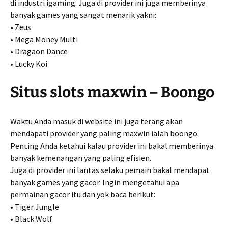
di industri igaming. Juga di provider ini juga memberinya
banyak games yang sangat menarik yakni:
• Zeus
• Mega Money Multi
• Dragaon Dance
• Lucky Koi
Situs slots maxwin – Boongo
Waktu Anda masuk di website ini juga terang akan
mendapati provider yang paling maxwin ialah boongo.
Penting Anda ketahui kalau provider ini bakal memberinya
banyak kemenangan yang paling efisien.
Juga di provider ini lantas selaku pemain bakal mendapat
banyak games yang gacor. Ingin mengetahui apa
permainan gacor itu dan yok baca berikut:
• Tiger Jungle
• Black Wolf