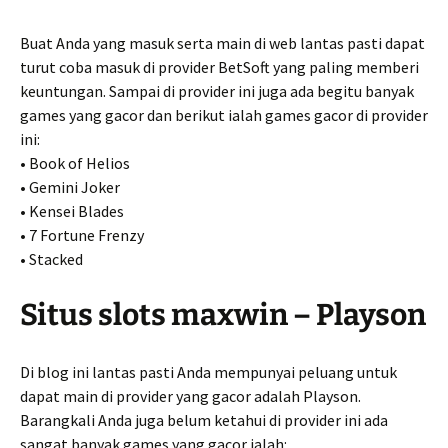
Buat Anda yang masuk serta main di web lantas pasti dapat
turut coba masuk di provider BetSoft yang paling memberi
keuntungan. Sampai di provider ini juga ada begitu banyak
games yang gacor dan berikut ialah games gacor di provider
ini:
• Book of Helios
• Gemini Joker
• Kensei Blades
• 7 Fortune Frenzy
• Stacked
Situs slots maxwin – Playson
Di blog ini lantas pasti Anda mempunyai peluang untuk
dapat main di provider yang gacor adalah Playson.
Barangkali Anda juga belum ketahui di provider ini ada
sangat banyak games yang gacor ialah: