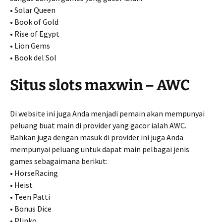
• Solar Queen
• Book of Gold
• Rise of Egypt
• Lion Gems
• Book del Sol
Situs slots maxwin – AWC
Di website ini juga Anda menjadi pemain akan mempunyai
peluang buat main di provider yang gacor ialah AWC.
Bahkan juga dengan masuk di provider ini juga Anda
mempunyai peluang untuk dapat main pelbagai jenis
games sebagaimana berikut:
• HorseRacing
• Heist
• Teen Patti
• Bonus Dice
• Plinko