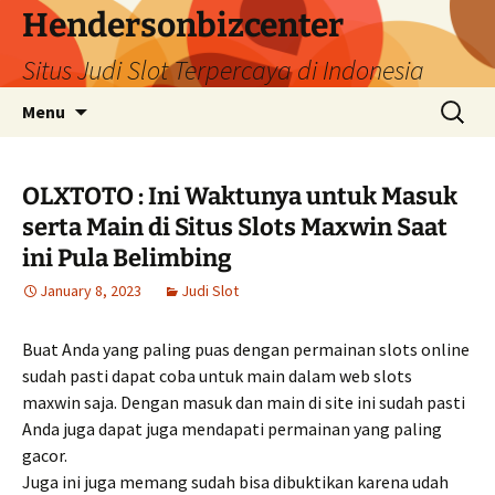
Hendersonbizcenter
Situs Judi Slot Terpercaya di Indonesia
Skip
Search
Menu
to
for:
content
OLXTOTO : Ini Waktunya untuk Masuk
serta Main di Situs Slots Maxwin Saat
ini Pula Belimbing
January 8, 2023
Judi Slot
Buat Anda yang paling puas dengan permainan slots online
sudah pasti dapat coba untuk main dalam web slots
maxwin saja. Dengan masuk dan main di site ini sudah pasti
Anda juga dapat juga mendapati permainan yang paling
gacor.
Juga ini juga memang sudah bisa dibuktikan karena udah