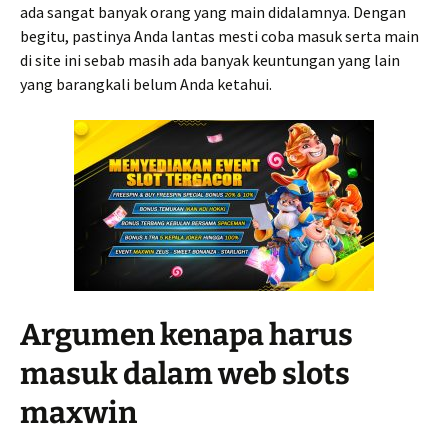
ada sangat banyak orang yang main didalamnya. Dengan
begitu, pastinya Anda lantas mesti coba masuk serta main
di site ini sebab masih ada banyak keuntungan yang lain
yang barangkali belum Anda ketahui.
Argumen kenapa harus
masuk dalam web slots
maxwin