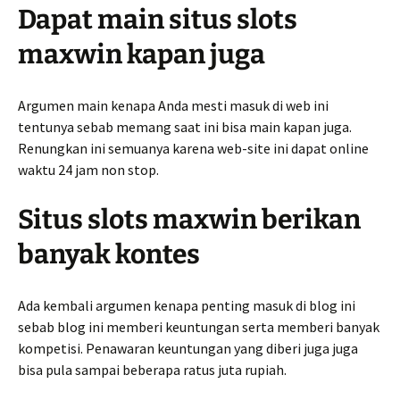
Dapat main situs slots
maxwin kapan juga
Argumen main kenapa Anda mesti masuk di web ini
tentunya sebab memang saat ini bisa main kapan juga.
Renungkan ini semuanya karena web-site ini dapat online
waktu 24 jam non stop.
Situs slots maxwin berikan
banyak kontes
Ada kembali argumen kenapa penting masuk di blog ini
sebab blog ini memberi keuntungan serta memberi banyak
kompetisi. Penawaran keuntungan yang diberi juga juga
bisa pula sampai beberapa ratus juta rupiah.