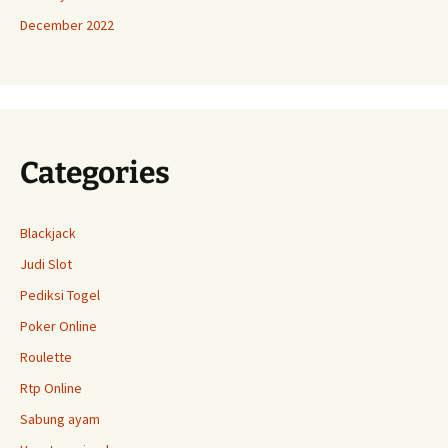
December 2022
Categories
Blackjack
Judi Slot
Pediksi Togel
Poker Online
Roulette
Rtp Online
Sabung ayam