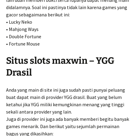
lain udah memberi bukti serta rupanya dapat menang main
didalamnya. Soal ini pastinya tidak lain karena games yang
gacor sebagaimana berikut ini:
• Lucky Neko
• Mahjong Ways
• Double Fortune
• Fortune Mouse
Situs slots maxwin – YGG
Drasil
Anda yang main di site ini juga sudah pasti punyai peluang
buat dapat main di provider YGG drasil. Buat yang belum
ketahui jika YGG miliki kemungkinan menang yang tinggi
sekali antara provider yang lain.
Juga di provider ini juga ada banyak memberi begitu banyak
games menarik. Dan berikut yaitu sejumlah permainan
bagus yang dikasihkan: