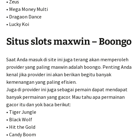
• Zeus
• Mega Money Multi
• Dragaon Dance
• Lucky Koi
Situs slots maxwin – Boongo
Saat Anda masuk di site ini juga terang akan memperoleh
provider yang paling maxwin adalah boongo. Penting Anda
kenal jika provider ini akan berikan begitu banyak
kemenangan yang paling efisien.
Juga di provider ini juga sebagai pemain dapat mendapat
banyak permainan yang gacor. Mau tahu apa permainan
gacor itu dan yok baca berikut:
• Tiger Jungle
• Black Wolf
• Hit the Gold
• Candy Boom