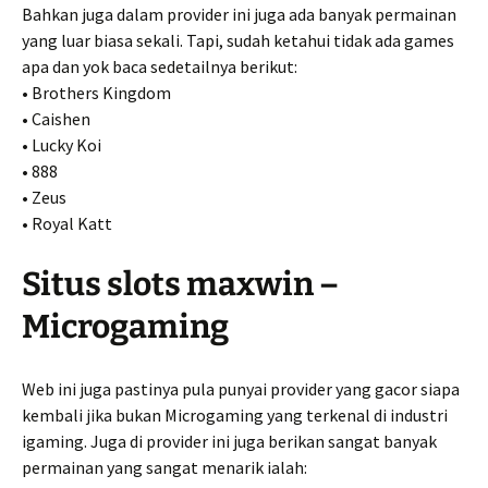
Bahkan juga dalam provider ini juga ada banyak permainan
yang luar biasa sekali. Tapi, sudah ketahui tidak ada games
apa dan yok baca sedetailnya berikut:
• Brothers Kingdom
• Caishen
• Lucky Koi
• 888
• Zeus
• Royal Katt
Situs slots maxwin –
Microgaming
Web ini juga pastinya pula punyai provider yang gacor siapa
kembali jika bukan Microgaming yang terkenal di industri
igaming. Juga di provider ini juga berikan sangat banyak
permainan yang sangat menarik ialah: