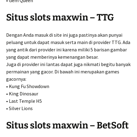
• Gem Queen
Situs slots maxwin – TTG
Dengan Anda masuk di site ini juga pastinya akan punyai
peluang untuk dapat masuk serta main di provider TTG. Ada
yang antik dari provider ini karena miliki 5 barisan gambar
yang dapat memberinya kemenangan besar.
Juga di provider ini lantas dapat juga nikmati begitu banyak
permainan yang gacor. Di bawah ini merupakan games
gacornya:
• Kung Fu Showdown
• King Dinosaur
• Last Temple H5
• Silver Lions
Situs slots maxwin – BetSoft