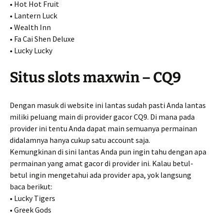
• Hot Hot Fruit
• Lantern Luck
• Wealth Inn
• Fa Cai Shen Deluxe
• Lucky Lucky
Situs slots maxwin – CQ9
Dengan masuk di website ini lantas sudah pasti Anda lantas
miliki peluang main di provider gacor CQ9. Di mana pada
provider ini tentu Anda dapat main semuanya permainan
didalamnya hanya cukup satu account saja.
Kemungkinan di sini lantas Anda pun ingin tahu dengan apa
permainan yang amat gacor di provider ini. Kalau betul-
betul ingin mengetahui ada provider apa, yok langsung
baca berikut:
• Lucky Tigers
• Greek Gods