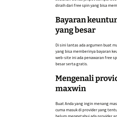
diraih dari free spin yang bisa me
Bayaran keuntun
yang besar
Di sini lantas ada argumen buat 
yang bisa memberinya bayaran keun
web-site ini ada penawaran free 
besar serta gratis.
Mengenali provid
maxwin
Buat Anda yang ingin menang masuk
cuma masuk di provider yang tentu
belum mengetahui ada provider apa