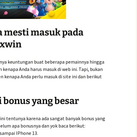
 mesti masuk pada
axwin
nya keuntungan buat beberapa pemainnya hingga
 kenapa Anda harus masuk di web ini. Tapi, bukan
 kenapa Anda perlu masuk di site ini dan berikut
 bonus yang besar
ini tentunya karena ada sangat banyak bonus yang
 belum apa bonusnya dan yok baca berikut:
 sampai IPhone 13.