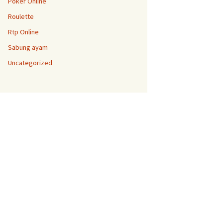
Poker Online
Roulette
Rtp Online
Sabung ayam
Uncategorized