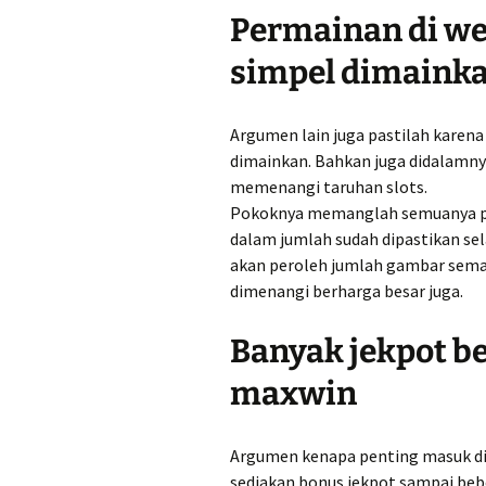
Permainan di we
simpel dimaink
Argumen lain juga pastilah karena 
dimainkan. Bahkan juga didalamnya 
memenangi taruhan slots.
Pokoknya memanglah semuanya pem
dalam jumlah sudah dipastikan sel
akan peroleh jumlah gambar sema
dimenangi berharga besar juga.
Banyak jekpot be
maxwin
Argumen kenapa penting masuk di 
sediakan bonus jekpot sampai bebe