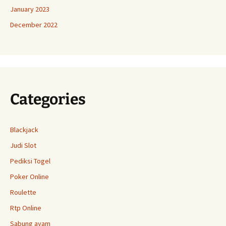
January 2023
December 2022
Categories
Blackjack
Judi Slot
Pediksi Togel
Poker Online
Roulette
Rtp Online
Sabung ayam