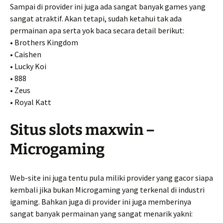
Sampai di provider ini juga ada sangat banyak games yang
sangat atraktif. Akan tetapi, sudah ketahui tak ada
permainan apa serta yok baca secara detail berikut:
• Brothers Kingdom
• Caishen
• Lucky Koi
• 888
• Zeus
• Royal Katt
Situs slots maxwin –
Microgaming
Web-site ini juga tentu pula miliki provider yang gacor siapa
kembali jika bukan Microgaming yang terkenal di industri
igaming. Bahkan juga di provider ini juga memberinya
sangat banyak permainan yang sangat menarik yakni: