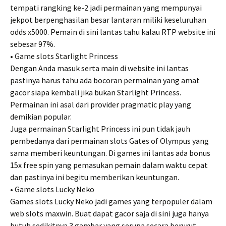
tempati rangking ke-2 jadi permainan yang mempunyai
jekpot berpenghasilan besar lantaran miliki keseluruhan
odds x5000. Pemain di sini lantas tahu kalau RTP website ini
sebesar 97%.
• Game slots Starlight Princess
Dengan Anda masuk serta main di website ini lantas
pastinya harus tahu ada bocoran permainan yang amat
gacor siapa kembali jika bukan Starlight Princess.
Permainan ini asal dari provider pragmatic play yang
demikian popular.
Juga permainan Starlight Princess ini pun tidak jauh
pembedanya dari permainan slots Gates of Olympus yang
sama memberi keuntungan. Di games ini lantas ada bonus
15x free spin yang pemasukan pemain dalam waktu cepat
dan pastinya ini begitu memberikan keuntungan.
• Game slots Lucky Neko
Games slots Lucky Neko jadi games yang terpopuler dalam
web slots maxwin. Buat dapat gacor saja di sini juga hanya
butuh sedikitnya 3 gambar yang serupa secara berurut