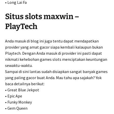
• Long Lai Fa
Situs slots maxwin –
PlayTech
Anda masuk di blog ini juga tentu dapat mendapatkan
provider yang amat gacor siapa kembali kalaupun bukan
Playtech. Dengan Anda masuk di provider ini pasti dapat
nikmati kehebohan games slots menciptakan keuntungan
sewaktu-waktu.
Sampai di sini lantas sudah disiapkan sangat banyak games
yang paling gacor buat Anda. Mau tahu apa sajakah? Yok
baca detailnya berikut:
• Great Blue Jekpot
• Epic Ape
• Funky Monkey
• Gem Queen