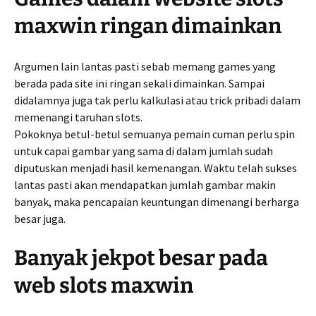
maxwin ringan dimainkan
Argumen lain lantas pasti sebab memang games yang
berada pada site ini ringan sekali dimainkan. Sampai
didalamnya juga tak perlu kalkulasi atau trick pribadi dalam
memenangi taruhan slots.
Pokoknya betul-betul semuanya pemain cuman perlu spin
untuk capai gambar yang sama di dalam jumlah sudah
diputuskan menjadi hasil kemenangan. Waktu telah sukses
lantas pasti akan mendapatkan jumlah gambar makin
banyak, maka pencapaian keuntungan dimenangi berharga
besar juga.
Banyak jekpot besar pada
web slots maxwin