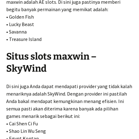
maxwin adalah AE slots. Di sini juga pastinya memberi
begitu banyak permainan yang memikat adalah:
• Golden Fish
• Lucky Beast
• Savanna
• Treasure Island
Situs slots maxwin –
SkyWind
Di sini juga Anda dapat mendapati provider yang tidak kalah
menariknya adalah SkyWind. Dengan provider ini pastilah
Anda bakal mendapat kemungkinan menang efisien. Ini
semua pasti akan diterima karena banyak ada pilihan
games menarik sebagai berikut ini:
• Cai Shen Ci Fu
• Shao Lin Wu Seng
• Egypt Kontan