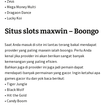
• Zeus
• Mega Money Multi
• Dragaon Dance
• Lucky Koi
Situs slots maxwin – Boongo
Saat Anda masuk di site ini lantas terang bakal mendapat
provider yang paling maxwin ialah boongo. Perlu Anda
kenal jika provider ini akan berikan sangat banyak
kemenangan yang paling efisien.
Bahkan juga di provider ini juga jadi pemain dapat
mendapati banyak permainan yang gacor. Ingin ketahui apa
games gacor itu dan yok baca berikut:
• Tiger Jungle
• Black Wolf
• Hit the Gold
• Candy Boom