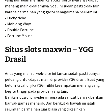
yang lain udah memberikan bukti serta nyatanya dapat
menang main didalamnya. Soal ini sudah pasti tidak lain
karena permainan yang gacor sebagaimana berikut ini:
• Lucky Neko
• Mahjong Ways
• Double Fortune
• Fortune Mouse
Situs slots maxwin – YGG
Drasil
Anda yang main di web-site ini lantas sudah pasti punyai
peluang untuk dapat main di provider YGG drasil. Buat yang
belum ketahui jika YGG miliki kesempatan menang yang
begitu tinggi pada provider yang lain.
Bahkan juga di provider ini juga ada sangat banyak berikan
banyak games menarik. Dan berikut di bawah ini ialah
sejumlah permainan luar biasa yang dikasihkan: