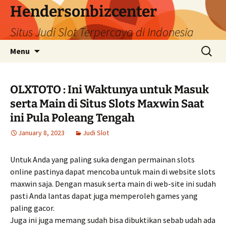
Hendersonbizcenter
Situs Judi Slot Terpercaya di Indonesia
Skip
Search
Menu
to
for:
content
OLXTOTO : Ini Waktunya untuk Masuk
serta Main di Situs Slots Maxwin Saat
ini Pula Poleang Tengah
January 8, 2023
Judi Slot
Untuk Anda yang paling suka dengan permainan slots
online pastinya dapat mencoba untuk main di website slots
maxwin saja. Dengan masuk serta main di web-site ini sudah
pasti Anda lantas dapat juga memperoleh games yang
paling gacor.
Juga ini juga memang sudah bisa dibuktikan sebab udah ada