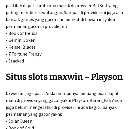
pastilah dapat turut coba masuk di provider BetSoft yang
paling memberi keuntungan. Sampai di provider ini juga ada
banyak games yang gacor dan berikut di bawah ini yakni
permainan gacor di provider ini:
• Book of Helios
• Gemini Joker
• Kensei Blades
• 7 Fortune Frenzy
• Stacked
Situs slots maxwin – Playson
Di web ini juga pasti Anda mempunyai peluang buat dapat
main di provider yang gacor yakni Playson. Barangkali Anda
juga belum mengetahui di provider ini ada begitu banyak
permainan yang gacor yakni:
• Solar Queen
• Book of Gold