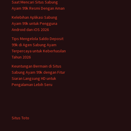
Saat Mencari Situs Sabung
Ayam 99k Resmi Dengan Aman
Kelebihan Aplikasi Sabung
Ayam 99k untuk Pengguna
Android dan iOS 2026
Tips Mengelola Saldo Deposit
99k di Agen Sabung Ayam
Terpercaya untuk Keberhasilan
Tahun 2026
Keuntungan Bermain di Situs
Sabung Ayam 99k dengan Fitur
Siaran Langsung HD untuk
Pengalaman Lebih Seru
Situs Toto