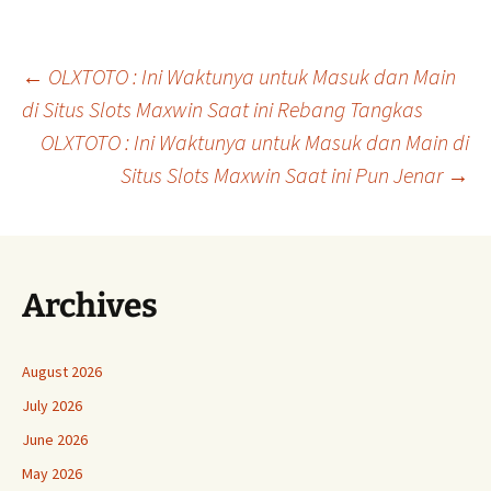
Post
←
OLXTOTO : Ini Waktunya untuk Masuk dan Main
di Situs Slots Maxwin Saat ini Rebang Tangkas
OLXTOTO : Ini Waktunya untuk Masuk dan Main di
navigation
Situs Slots Maxwin Saat ini Pun Jenar
→
Archives
August 2026
July 2026
June 2026
May 2026