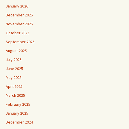
January 2026
December 2025
November 2025
October 2025
September 2025
August 2025
July 2025
June 2025
May 2025
April 2025
March 2025
February 2025
January 2025
December 2024