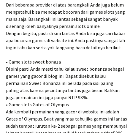
Dari beberapa provider di atas barangkali Anda juga belum
mengetahui bisa mendapat bocoran dari games slots yang
mana saja. Barangkali ini lantas sebagai sangat banyak
disenangi oleh banyaknya pemain slots online.
Dengan begitu, pasti di sini lantas Anda bisa juga cari kabar
apa bocoran games di website ini. Anda pastinya sangatlah
ingin tahu kan serta yok langsung baca detailnya berikut:
• Game slots sweet bonaza
Di sini pasti Anda mesti tahu kalau sweet bonanza sebagai
games yang gacor di blog ini. Dapat disebut kalau
permainan Sweet Bonanza ini berada pada sisi paling
paling atas karena pecintanya lantas juga besar. Bahkan
juga permainan ini juga punyai RTP 98%.
• Game slots Gates of Olympus
Ada kembali permainan yang gacor di website ini adalah
Gates of Olympus. Buat yang mau tahu jika games ini lantas
sudah tempati urutan ke-2 sebagai games yang mempunyai