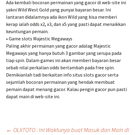
Ada kembali bocoran permainan yang gacor di web-site ini
yakni Wild West Gold yang punyai bayaran besar. Ini
lantaran didalamnya ada ikon Wild yang bisa memberi
kerap ialah odds x2, x3, dan x5 yang pasti dapat menaikkan
keuntungan pemain.
• Game slots Majestic Megaways
Paling akhir permainan yang gacor adalag Majestic
Megaways yang hanya butuh 3 gambar yang serupa pada
tiap spin. Dalam games ini akan memberi bayaran besar
sebab nilai perkalian odds bertambah pada free spin.
Demikianlah tadi berkaitan info situs slots gacor serta
sejumlah bocoran permainan yang hendak membuat
pemain dapat menang gacor. Kalau pengin gacor pun pasti
dapat main di web-site ini.
Post
←
OLXTOTO : Ini Waktunya buat Masuk dan Main di