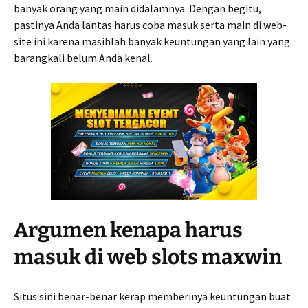
banyak orang yang main didalamnya. Dengan begitu,
pastinya Anda lantas harus coba masuk serta main di web-
site ini karena masihlah banyak keuntungan yang lain yang
barangkali belum Anda kenal.
Argumen kenapa harus
masuk di web slots maxwin
Situs sini benar-benar kerap memberinya keuntungan buat