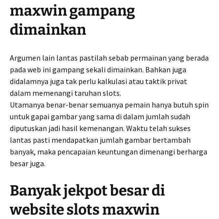
maxwin gampang
dimainkan
Argumen lain lantas pastilah sebab permainan yang berada
pada web ini gampang sekali dimainkan. Bahkan juga
didalamnya juga tak perlu kalkulasi atau taktik privat
dalam memenangi taruhan slots.
Utamanya benar-benar semuanya pemain hanya butuh spin
untuk gapai gambar yang sama di dalam jumlah sudah
diputuskan jadi hasil kemenangan. Waktu telah sukses
lantas pasti mendapatkan jumlah gambar bertambah
banyak, maka pencapaian keuntungan dimenangi berharga
besar juga.
Banyak jekpot besar di
website slots maxwin