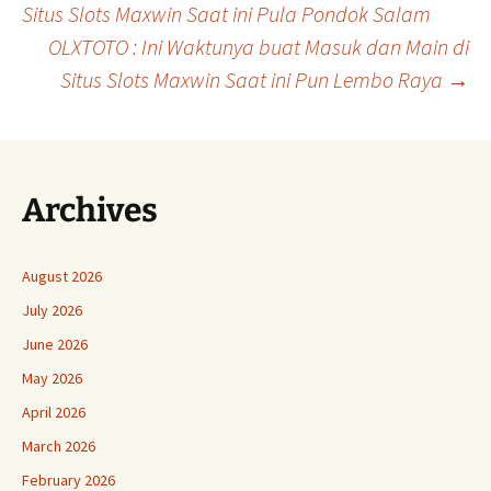
Situs Slots Maxwin Saat ini Pula Pondok Salam
OLXTOTO : Ini Waktunya buat Masuk dan Main di
navigation
Situs Slots Maxwin Saat ini Pun Lembo Raya
→
Archives
August 2026
July 2026
June 2026
May 2026
April 2026
March 2026
February 2026