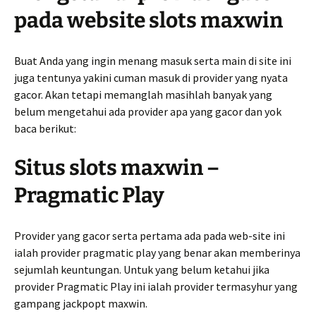
pada website slots maxwin
Buat Anda yang ingin menang masuk serta main di site ini
juga tentunya yakini cuman masuk di provider yang nyata
gacor. Akan tetapi memanglah masihlah banyak yang
belum mengetahui ada provider apa yang gacor dan yok
baca berikut:
Situs slots maxwin –
Pragmatic Play
Provider yang gacor serta pertama ada pada web-site ini
ialah provider pragmatic play yang benar akan memberinya
sejumlah keuntungan. Untuk yang belum ketahui jika
provider Pragmatic Play ini ialah provider termasyhur yang
gampang jackpopt maxwin.