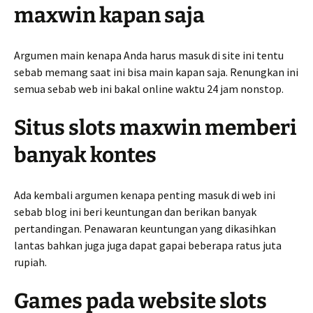
maxwin kapan saja
Argumen main kenapa Anda harus masuk di site ini tentu
sebab memang saat ini bisa main kapan saja. Renungkan ini
semua sebab web ini bakal online waktu 24 jam nonstop.
Situs slots maxwin memberi
banyak kontes
Ada kembali argumen kenapa penting masuk di web ini
sebab blog ini beri keuntungan dan berikan banyak
pertandingan. Penawaran keuntungan yang dikasihkan
lantas bahkan juga juga dapat gapai beberapa ratus juta
rupiah.
Games pada website slots