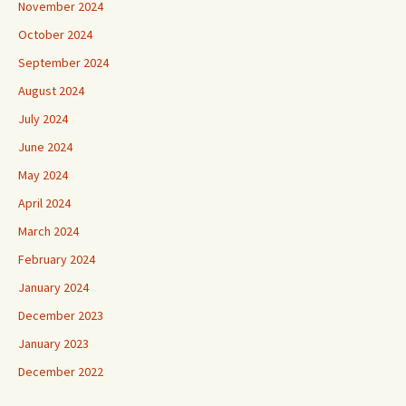
November 2024
October 2024
September 2024
August 2024
July 2024
June 2024
May 2024
April 2024
March 2024
February 2024
January 2024
December 2023
January 2023
December 2022