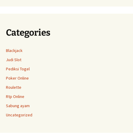
Categories
Blackjack
Judi Slot
Pediksi Togel
Poker Online
Roulette
Rtp Online
Sabung ayam
Uncategorized