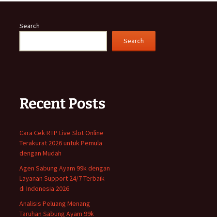
Search
Search
Recent Posts
Cara Cek RTP Live Slot Online
Terakurat 2026 untuk Pemula
dengan Mudah
Agen Sabung Ayam 99k dengan
Layanan Support 24/7 Terbaik
di Indonesia 2026
Analisis Peluang Menang
Taruhan Sabung Ayam 99k