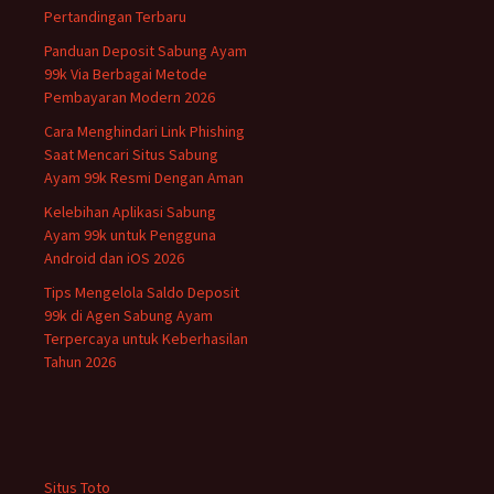
Pertandingan Terbaru
Panduan Deposit Sabung Ayam
99k Via Berbagai Metode
Pembayaran Modern 2026
Cara Menghindari Link Phishing
Saat Mencari Situs Sabung
Ayam 99k Resmi Dengan Aman
Kelebihan Aplikasi Sabung
Ayam 99k untuk Pengguna
Android dan iOS 2026
Tips Mengelola Saldo Deposit
99k di Agen Sabung Ayam
Terpercaya untuk Keberhasilan
Tahun 2026
Situs Toto