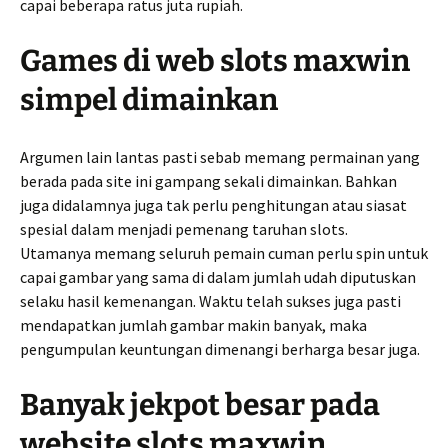
capai beberapa ratus juta rupiah.
Games di web slots maxwin
simpel dimainkan
Argumen lain lantas pasti sebab memang permainan yang
berada pada site ini gampang sekali dimainkan. Bahkan
juga didalamnya juga tak perlu penghitungan atau siasat
spesial dalam menjadi pemenang taruhan slots.
Utamanya memang seluruh pemain cuman perlu spin untuk
capai gambar yang sama di dalam jumlah udah diputuskan
selaku hasil kemenangan. Waktu telah sukses juga pasti
mendapatkan jumlah gambar makin banyak, maka
pengumpulan keuntungan dimenangi berharga besar juga.
Banyak jekpot besar pada
website slots maxwin