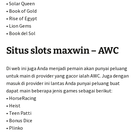
• Solar Queen
• Book of Gold
• Rise of Egypt
• Lion Gems
• Book del Sol
Situs slots maxwin – AWC
Di web ini juga Anda menjadi pemain akan punyai peluang
untuk main di provider yang gacor ialah AWC. Juga dengan
masuk di provider ini lantas Anda punyai peluang buat
dapat main beberapa jenis games sebagai berikut:
• HorseRacing
• Heist
• Teen Patti
• Bonus Dice
• Plinko