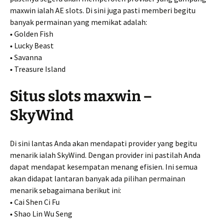
maxwin ialah AE slots. Di sini juga pasti memberi begitu
banyak permainan yang memikat adalah:
• Golden Fish
• Lucky Beast
• Savanna
• Treasure Island
Situs slots maxwin –
SkyWind
Di sini lantas Anda akan mendapati provider yang begitu
menarik ialah SkyWind. Dengan provider ini pastilah Anda
dapat mendapat kesempatan menang efisien. Ini semua
akan didapat lantaran banyak ada pilihan permainan
menarik sebagaimana berikut ini:
• Cai Shen Ci Fu
• Shao Lin Wu Seng