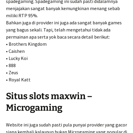
spadegaming. Spadegaming ini sudah pasti didalamnya
menjajakan sangat banyak kemungkinan menang sebab
miliki RTP 95%.
Bahkan juga di provider ini juga ada sangat banyak games
yang bagus sekali. Tapi, telah mengetahui tidak ada
permainan apa serta yok baca secara detail berikut:
• Brothers Kingdom
• Caishen
• Lucky Koi
• 888
• Zeus
• Royal Katt
Situs slots maxwin –
Microgaming
Website ini juga sudah pasti pula punyai provider yang gacor
siapa kembali kalaupun bukan Microgaming yang popular di