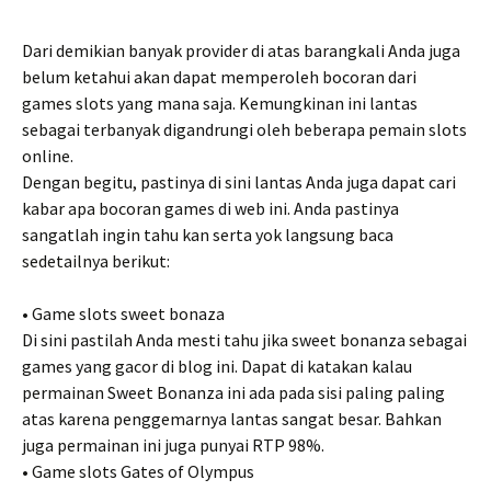
Dari demikian banyak provider di atas barangkali Anda juga
belum ketahui akan dapat memperoleh bocoran dari
games slots yang mana saja. Kemungkinan ini lantas
sebagai terbanyak digandrungi oleh beberapa pemain slots
online.
Dengan begitu, pastinya di sini lantas Anda juga dapat cari
kabar apa bocoran games di web ini. Anda pastinya
sangatlah ingin tahu kan serta yok langsung baca
sedetailnya berikut:
• Game slots sweet bonaza
Di sini pastilah Anda mesti tahu jika sweet bonanza sebagai
games yang gacor di blog ini. Dapat di katakan kalau
permainan Sweet Bonanza ini ada pada sisi paling paling
atas karena penggemarnya lantas sangat besar. Bahkan
juga permainan ini juga punyai RTP 98%.
• Game slots Gates of Olympus