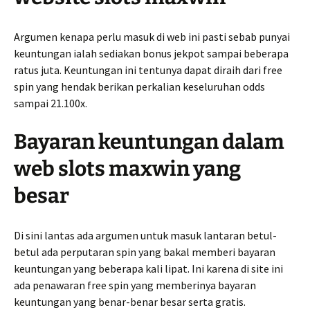
Argumen kenapa perlu masuk di web ini pasti sebab punyai
keuntungan ialah sediakan bonus jekpot sampai beberapa
ratus juta. Keuntungan ini tentunya dapat diraih dari free
spin yang hendak berikan perkalian keseluruhan odds
sampai 21.100x.
Bayaran keuntungan dalam
web slots maxwin yang
besar
Di sini lantas ada argumen untuk masuk lantaran betul-
betul ada perputaran spin yang bakal memberi bayaran
keuntungan yang beberapa kali lipat. Ini karena di site ini
ada penawaran free spin yang memberinya bayaran
keuntungan yang benar-benar besar serta gratis.