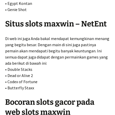
• Egypt Kontan
• Genie Shot
Situs slots maxwin – NetEnt
Di web ini juga Anda bakal mendapat kemungkinan menang
yang begitu besar. Dengan main di sini juga pastinya
pemain akan mendapati begitu banyak keuntungan. Ini
semua dapat juga didapat dengan permainkan games yang
ada berikut di bawah ini:
• Double Stacks
• Dead or Alive 2
• Codex of Fortune
• Butterfly Staxx
Bocoran slots gacor pada
web slots maxwin