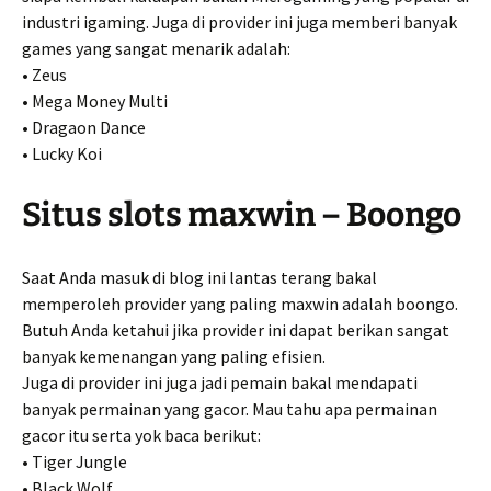
industri igaming. Juga di provider ini juga memberi banyak
games yang sangat menarik adalah:
• Zeus
• Mega Money Multi
• Dragaon Dance
• Lucky Koi
Situs slots maxwin – Boongo
Saat Anda masuk di blog ini lantas terang bakal
memperoleh provider yang paling maxwin adalah boongo.
Butuh Anda ketahui jika provider ini dapat berikan sangat
banyak kemenangan yang paling efisien.
Juga di provider ini juga jadi pemain bakal mendapati
banyak permainan yang gacor. Mau tahu apa permainan
gacor itu serta yok baca berikut:
• Tiger Jungle
• Black Wolf