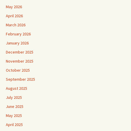
May 2026
April 2026
March 2026
February 2026
January 2026
December 2025
November 2025
October 2025
September 2025
August 2025
July 2025
June 2025
May 2025
April 2025