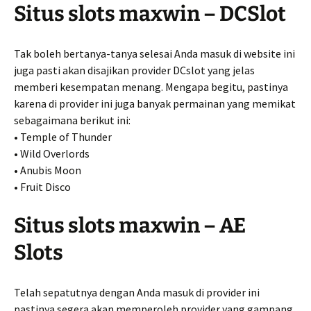
Situs slots maxwin – DCSlot
Tak boleh bertanya-tanya selesai Anda masuk di website ini
juga pasti akan disajikan provider DCslot yang jelas
memberi kesempatan menang. Mengapa begitu, pastinya
karena di provider ini juga banyak permainan yang memikat
sebagaimana berikut ini:
• Temple of Thunder
• Wild Overlords
• Anubis Moon
• Fruit Disco
Situs slots maxwin – AE
Slots
Telah sepatutnya dengan Anda masuk di provider ini
pastinya segera akan memperoleh provider yang gampang