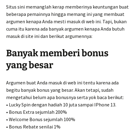
Situs sini memanglah kerap memberinya keuntungan buat
beberapa pemainnya hingga memang ini yang membuat
argumen kenapa Anda mesti masuk di web ini. Tapi, bukan
cuma itu karena ada banyak argumen kenapa Anda butuh
masuk di site ini dan berikut argumennya:
Banyak memberi bonus
yang besar
Argumen buat Anda masuk di web ini tentu karena ada
begitu banyak bonus yang besar. Akan tetapi, sudah
mengetahui belum apa bonusnya serta yok baca berikut:
• Lucky Spin dengan hadiah 10 juta sampai IPhone 13.
• Bonus Extra sejumlah 200%
• Welcome Bonus sejumlah 100%
• Bonus Rebate senilai 1%