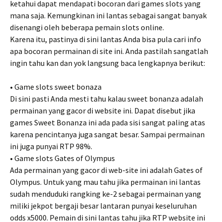
ketahui dapat mendapati bocoran dari games slots yang
mana saja. Kemungkinan ini lantas sebagai sangat banyak
disenangi oleh beberapa pemain slots online.
Karena itu, pastinya di sini lantas Anda bisa pula cari info
apa bocoran permainan di site ini. Anda pastilah sangatlah
ingin tahu kan dan yok langsung baca lengkapnya berikut:
• Game slots sweet bonaza
Di sini pasti Anda mesti tahu kalau sweet bonanza adalah
permainan yang gacor di website ini. Dapat disebut jika
games Sweet Bonanza ini ada pada sisi sangat paling atas
karena pencintanya juga sangat besar. Sampai permainan
ini juga punyai RTP 98%.
• Game slots Gates of Olympus
Ada permainan yang gacor di web-site ini adalah Gates of
Olympus. Untuk yang mau tahu jika permainan ini lantas
sudah menduduki rangking ke-2 sebagai permainan yang
miliki jekpot bergaji besar lantaran punyai keseluruhan
odds x5000. Pemain di sini lantas tahu jika RTP website ini