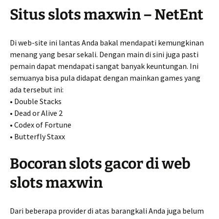
Situs slots maxwin – NetEnt
Di web-site ini lantas Anda bakal mendapati kemungkinan
menang yang besar sekali. Dengan main di sini juga pasti
pemain dapat mendapati sangat banyak keuntungan. Ini
semuanya bisa pula didapat dengan mainkan games yang
ada tersebut ini:
• Double Stacks
• Dead or Alive 2
• Codex of Fortune
• Butterfly Staxx
Bocoran slots gacor di web
slots maxwin
Dari beberapa provider di atas barangkali Anda juga belum