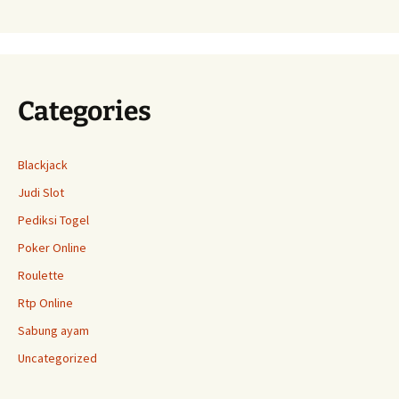
Categories
Blackjack
Judi Slot
Pediksi Togel
Poker Online
Roulette
Rtp Online
Sabung ayam
Uncategorized