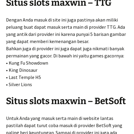
Situs slots maxwin – TTG
Dengan Anda masuk di site ini juga pastinya akan miliki
peluang buat dapat masuk serta main di provider TTG. Ada
yang antik dari provider ini karena punyai 5 barisan gambar
yang dapat memberi kemenangan besar.
Bahkan juga di provider ini juga dapat juga nikmati banyak
permainan yang gacor. Di bawah ini yaitu games gacornya:
• Kung Fu Showdown
• King Dinosaur
• Last Temple H5
• Silver Lions
Situs slots maxwin – BetSoft
Untuk Anda yang masuk serta main di website lantas
pastilah dapat turut coba masuk di provider BetSoft yang
paling beri keuntungan. Sampai di provider ini juga ada