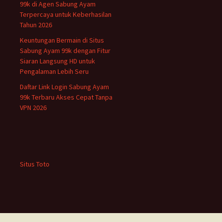
99k di Agen Sabung Ayam
Terpercaya untuk Keberhasilan
Tahun 2026
Keuntungan Bermain di Situs
Sabung Ayam 99k dengan Fitur
Siaran Langsung HD untuk
Pengalaman Lebih Seru
Daftar Link Login Sabung Ayam
99k Terbaru Akses Cepat Tanpa
VPN 2026
Situs Toto