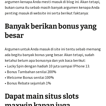
argumen kenapa Anda mesti masuk di blog ini. Akan tetapi,
bukan cuma itu sebab masih banyak argumen kenapa Anda
penting masuk di website ini serta berikut faktanya:
Banyak berikan bonus yang
besar
Argumen untuk Anda masuk di site ini tentu sebab memang
ada begitu banyak bonus yang besar. Akan tetapi, sudah
ketahui belum apa bonusnya dan yok baca berikut:
• Lucky Spin dengan hadiah 10 juta sampai IPhone 13.
• Bonus Tambahan senilai 200%
• Welcome Bonus senilai 100%
• Bonus Rebate sejumlah 1%
Dapat main situs slots
maxwin kapan juga