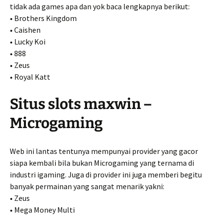
tidak ada games apa dan yok baca lengkapnya berikut:
• Brothers Kingdom
• Caishen
• Lucky Koi
• 888
• Zeus
• Royal Katt
Situs slots maxwin –
Microgaming
Web ini lantas tentunya mempunyai provider yang gacor
siapa kembali bila bukan Microgaming yang ternama di
industri igaming. Juga di provider ini juga memberi begitu
banyak permainan yang sangat menarik yakni:
• Zeus
• Mega Money Multi