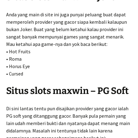
Anda yang main di site ini juga punyai peluang buat dapat
memperoleh provider yang gacor siapa kembali kalaupun
bukan Joker. Buat yang belum ketahui kalau provider ini
sangat banyak mempunyai games yang sangat menarik.
Mau ketahui apa game-nya dan yok baca berikut:
• Hot Fruits
• Roma
• Horus Eye
• Cursed
Situs slots maxwin – PG Soft
Di sini lantas tentu pun disajikan provider yang gacor ialah
PG soft yang ditanggung gacor. Banyak pula pemain yang
lain udah memberi bukti dan nyatanya dapat menang main
didalamnya. Masalah ini tentunya tidak lain karena