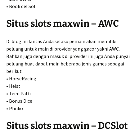
• Book del Sol
Situs slots maxwin – AWC
Di blog ini lantas Anda selaku pemain akan memiliki
peluang untuk main di provider yang gacor yakni AWC.
Bahkan juga dengan masuk di provider ini juga Anda punyai
peluang buat dapat main beberapa jenis games sebagai
berikut:
• HorseRacing
• Heist
• Teen Patti
• Bonus Dice
• Plinko
Situs slots maxwin – DCSlot