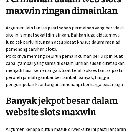
maxwin ringan dimainkan
Argumen lain lantas pasti sebab permainan yang berada di
site ini simpel sekali dimainkan. Bahkan juga didalamnya
juga tak perlu hitungan atau siasat khusus dalam menjadi
pemenang taruhan slots.
Pokoknya memang seluruh pemain cuman perlu spin buat
capai gambar yang sama di dalam jumlah sudah ditetapkan
menjadi hasil kemenangan. Saat telah sukses lantas pasti
peroleh jumlah gambar bertambah banyak, hingga
pengumpulan keuntungan dimenangi berharga besar juga.
Banyak jekpot besar dalam
website slots maxwin
Argumen kenapa butuh masuk di web-site ini pasti lantaran