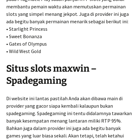
membantu pemain waktu akan memutuskan permainan
slots yang simpel menang jekpot. Juga di provider ini juga
ada begitu banyak permainan menarik sebagai berikut ini:
• Starlight Princess
• Sweet Bonanza
• Gates of Olympus
• Wild West Gold
Situs slots maxwin –
Spadegaming
Di website ini lantas pastilah Anda akan dibawa main di
provider yang gacor siapa kembali kalaupun bukan
spadegaming. Spadegaming ini tentu didalamnya tawarkan
banyak kesempatan menang lantaran miliki RTP 95%.
Bahkan juga dalam provider ini juga ada begitu banyak
games yang luar biasa sekali. Akan tetapi, telah ketahui