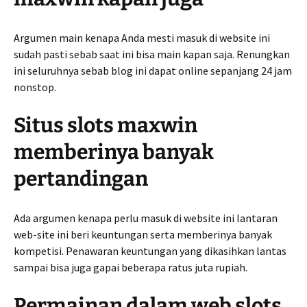
Argumen main kenapa Anda mesti masuk di website ini
sudah pasti sebab saat ini bisa main kapan saja. Renungkan
ini seluruhnya sebab blog ini dapat online sepanjang 24 jam
nonstop.
Situs slots maxwin
memberinya banyak
pertandingan
Ada argumen kenapa perlu masuk di website ini lantaran
web-site ini beri keuntungan serta memberinya banyak
kompetisi. Penawaran keuntungan yang dikasihkan lantas
sampai bisa juga gapai beberapa ratus juta rupiah.
Permainan dalam web slots