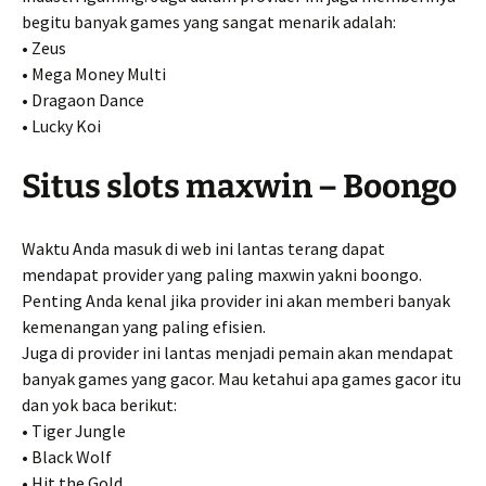
begitu banyak games yang sangat menarik adalah:
• Zeus
• Mega Money Multi
• Dragaon Dance
• Lucky Koi
Situs slots maxwin – Boongo
Waktu Anda masuk di web ini lantas terang dapat
mendapat provider yang paling maxwin yakni boongo.
Penting Anda kenal jika provider ini akan memberi banyak
kemenangan yang paling efisien.
Juga di provider ini lantas menjadi pemain akan mendapat
banyak games yang gacor. Mau ketahui apa games gacor itu
dan yok baca berikut:
• Tiger Jungle
• Black Wolf
• Hit the Gold