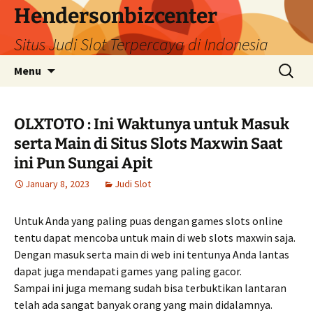
Hendersonbizcenter
Situs Judi Slot Terpercaya di Indonesia
Skip
Search
Menu
to
for:
content
OLXTOTO : Ini Waktunya untuk Masuk
serta Main di Situs Slots Maxwin Saat
ini Pun Sungai Apit
January 8, 2023
Judi Slot
Untuk Anda yang paling puas dengan games slots online
tentu dapat mencoba untuk main di web slots maxwin saja.
Dengan masuk serta main di web ini tentunya Anda lantas
dapat juga mendapati games yang paling gacor.
Sampai ini juga memang sudah bisa terbuktikan lantaran
telah ada sangat banyak orang yang main didalamnya.