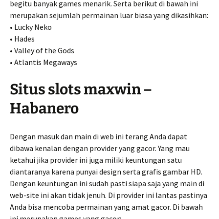
begitu banyak games menarik. Serta berikut di bawah ini
merupakan sejumlah permainan luar biasa yang dikasihkan:
• Lucky Neko
• Hades
• Valley of the Gods
• Atlantis Megaways
Situs slots maxwin –
Habanero
Dengan masuk dan main di web ini terang Anda dapat
dibawa kenalan dengan provider yang gacor. Yang mau
ketahui jika provider ini juga miliki keuntungan satu
diantaranya karena punyai design serta grafis gambar HD.
Dengan keuntungan ini sudah pasti siapa saja yang main di
web-site ini akan tidak jenuh. Di provider ini lantas pastinya
Anda bisa mencoba permainan yang amat gacor. Di bawah
ini merupakan games yang gacor: