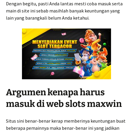
Dengan begitu, pasti Anda lantas mesti coba masuk serta
main di site ini sebab masihlah banyak keuntungan yang
lain yang barangkali belum Anda ketahui.
Argumen kenapa harus
masuk di web slots maxwin
Situs sini benar-benar kerap memberinya keuntungan buat
beberapa pemainnya maka benar-benar ini yang jadikan