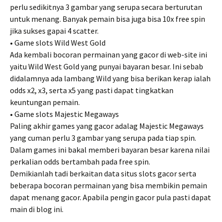
perlu sedikitnya 3 gambar yang serupa secara berturutan
untuk menang. Banyak pemain bisa juga bisa 10x free spin
jika sukses gapai 4 scatter.
• Game slots Wild West Gold
Ada kembali bocoran permainan yang gacor di web-site ini
yaitu Wild West Gold yang punyai bayaran besar. Ini sebab
didalamnya ada lambang Wild yang bisa berikan kerap ialah
odds x2, x3, serta x5 yang pasti dapat tingkatkan
keuntungan pemain.
• Game slots Majestic Megaways
Paling akhir games yang gacor adalag Majestic Megaways
yang cuman perlu 3 gambar yang serupa pada tiap spin.
Dalam games ini bakal memberi bayaran besar karena nilai
perkalian odds bertambah pada free spin.
Demikianlah tadi berkaitan data situs slots gacor serta
beberapa bocoran permainan yang bisa membikin pemain
dapat menang gacor. Apabila pengin gacor pula pasti dapat
main di blog ini.