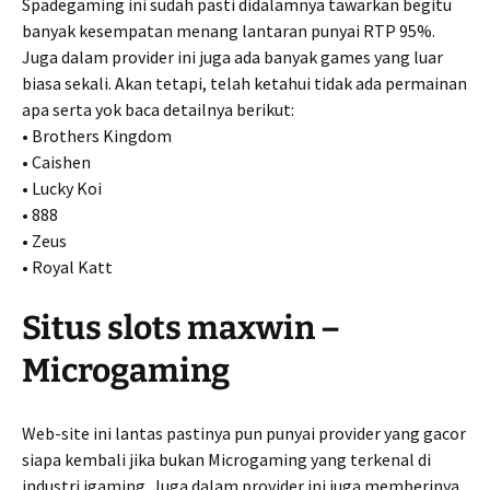
Spadegaming ini sudah pasti didalamnya tawarkan begitu
banyak kesempatan menang lantaran punyai RTP 95%.
Juga dalam provider ini juga ada banyak games yang luar
biasa sekali. Akan tetapi, telah ketahui tidak ada permainan
apa serta yok baca detailnya berikut:
• Brothers Kingdom
• Caishen
• Lucky Koi
• 888
• Zeus
• Royal Katt
Situs slots maxwin –
Microgaming
Web-site ini lantas pastinya pun punyai provider yang gacor
siapa kembali jika bukan Microgaming yang terkenal di
industri igaming. Juga dalam provider ini juga memberinya