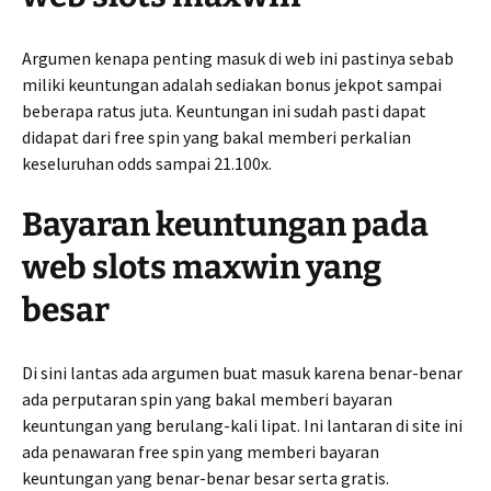
Argumen kenapa penting masuk di web ini pastinya sebab
miliki keuntungan adalah sediakan bonus jekpot sampai
beberapa ratus juta. Keuntungan ini sudah pasti dapat
didapat dari free spin yang bakal memberi perkalian
keseluruhan odds sampai 21.100x.
Bayaran keuntungan pada
web slots maxwin yang
besar
Di sini lantas ada argumen buat masuk karena benar-benar
ada perputaran spin yang bakal memberi bayaran
keuntungan yang berulang-kali lipat. Ini lantaran di site ini
ada penawaran free spin yang memberi bayaran
keuntungan yang benar-benar besar serta gratis.