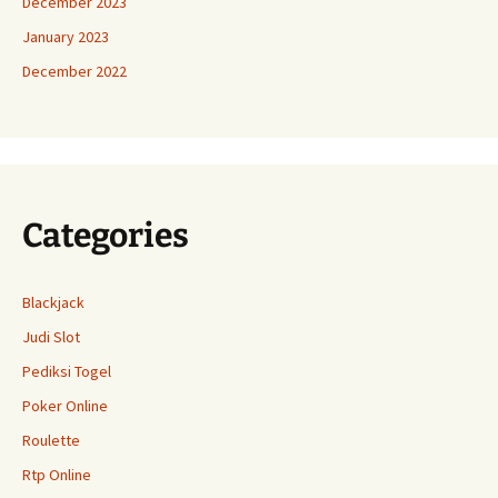
December 2023
January 2023
December 2022
Categories
Blackjack
Judi Slot
Pediksi Togel
Poker Online
Roulette
Rtp Online