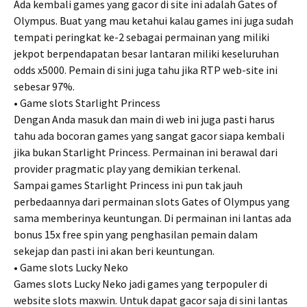
Ada kembali games yang gacor di site ini adalah Gates of
Olympus. Buat yang mau ketahui kalau games ini juga sudah
tempati peringkat ke-2 sebagai permainan yang miliki
jekpot berpendapatan besar lantaran miliki keseluruhan
odds x5000. Pemain di sini juga tahu jika RTP web-site ini
sebesar 97%.
• Game slots Starlight Princess
Dengan Anda masuk dan main di web ini juga pasti harus
tahu ada bocoran games yang sangat gacor siapa kembali
jika bukan Starlight Princess. Permainan ini berawal dari
provider pragmatic play yang demikian terkenal.
Sampai games Starlight Princess ini pun tak jauh
perbedaannya dari permainan slots Gates of Olympus yang
sama memberinya keuntungan. Di permainan ini lantas ada
bonus 15x free spin yang penghasilan pemain dalam
sekejap dan pasti ini akan beri keuntungan.
• Game slots Lucky Neko
Games slots Lucky Neko jadi games yang terpopuler di
website slots maxwin. Untuk dapat gacor saja di sini lantas