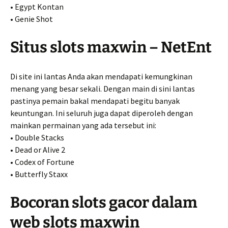
• Egypt Kontan
• Genie Shot
Situs slots maxwin – NetEnt
Di site ini lantas Anda akan mendapati kemungkinan
menang yang besar sekali. Dengan main di sini lantas
pastinya pemain bakal mendapati begitu banyak
keuntungan. Ini seluruh juga dapat diperoleh dengan
mainkan permainan yang ada tersebut ini:
• Double Stacks
• Dead or Alive 2
• Codex of Fortune
• Butterfly Staxx
Bocoran slots gacor dalam
web slots maxwin