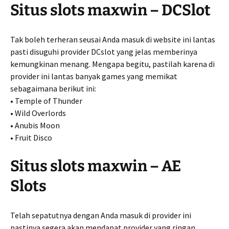
Situs slots maxwin – DCSlot
Tak boleh terheran seusai Anda masuk di website ini lantas
pasti disuguhi provider DCslot yang jelas memberinya
kemungkinan menang. Mengapa begitu, pastilah karena di
provider ini lantas banyak games yang memikat
sebagaimana berikut ini:
• Temple of Thunder
• Wild Overlords
• Anubis Moon
• Fruit Disco
Situs slots maxwin – AE
Slots
Telah sepatutnya dengan Anda masuk di provider ini
pastinya segera akan mendapat provider yang ringan