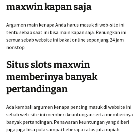
maxwin kapan saja
Argumen main kenapa Anda harus masuk di web-site ini
tentu sebab saat ini bisa main kapan saja. Renungkan ini
semua sebab website ini bakal online sepanjang 24 jam
nonstop.
Situs slots maxwin
memberinya banyak
pertandingan
Ada kembali argumen kenapa penting masuk di website ini
sebab web-site ini memberi keuntungan serta memberinya
banyak pertandingan. Penawaran keuntungan yang diberi
juga juga bisa pula sampai beberapa ratus juta rupiah.