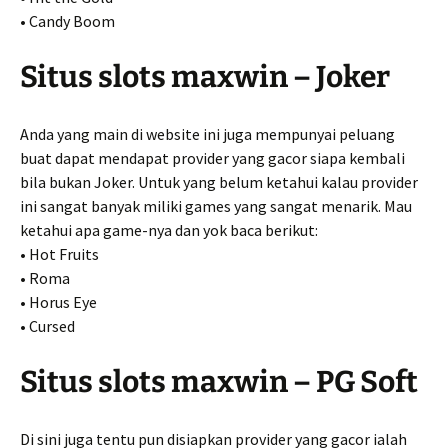
• Candy Boom
Situs slots maxwin – Joker
Anda yang main di website ini juga mempunyai peluang
buat dapat mendapat provider yang gacor siapa kembali
bila bukan Joker. Untuk yang belum ketahui kalau provider
ini sangat banyak miliki games yang sangat menarik. Mau
ketahui apa game-nya dan yok baca berikut:
• Hot Fruits
• Roma
• Horus Eye
• Cursed
Situs slots maxwin – PG Soft
Di sini juga tentu pun disiapkan provider yang gacor ialah