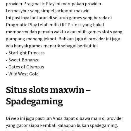
provider Pragmatic Play ini merupakan provider
termasyhur yang simpel jackpopt maxwin.
Ini pastinya lantaran di seluruh games yang berada di
Pragmatic Play telah miliki RTP slots yang bakal
mempermudah pemain waktu akan pilih games slots yang
gampang menang jekpot. Bahkan juga di provider ini juga
ada banyak games menarik sebagai berikut ini:
• Starlight Princess
• Sweet Bonanza
• Gates of Olympus
• Wild West Gold
Situs slots maxwin –
Spadegaming
Di web ini juga pastilah Anda dapat dibawa main di provider
yang gacor siapa kembali kalaupun bukan spadegaming.