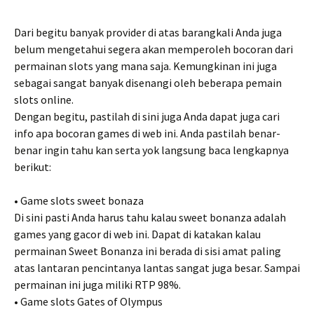
Dari begitu banyak provider di atas barangkali Anda juga
belum mengetahui segera akan memperoleh bocoran dari
permainan slots yang mana saja. Kemungkinan ini juga
sebagai sangat banyak disenangi oleh beberapa pemain
slots online.
Dengan begitu, pastilah di sini juga Anda dapat juga cari
info apa bocoran games di web ini. Anda pastilah benar-
benar ingin tahu kan serta yok langsung baca lengkapnya
berikut:
• Game slots sweet bonaza
Di sini pasti Anda harus tahu kalau sweet bonanza adalah
games yang gacor di web ini. Dapat di katakan kalau
permainan Sweet Bonanza ini berada di sisi amat paling
atas lantaran pencintanya lantas sangat juga besar. Sampai
permainan ini juga miliki RTP 98%.
• Game slots Gates of Olympus