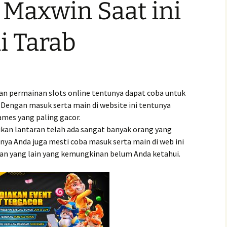
s Maxwin Saat ini
i Tarab
an permainan slots online tentunya dapat coba untuk
. Dengan masuk serta main di website ini tentunya
ames yang paling gacor.
tikan lantaran telah ada sangat banyak orang yang
inya Anda juga mesti coba masuk serta main di web ini
an yang lain yang kemungkinan belum Anda ketahui.