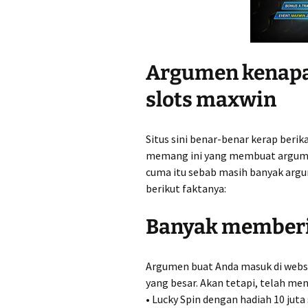
Argumen kenapa
slots maxwin
Situs sini benar-benar kerap ber
memang ini yang membuat argumen 
cuma itu sebab masih banyak argu
berikut faktanya:
Banyak memberi
Argumen buat Anda masuk di websi
yang besar. Akan tetapi, telah me
• Lucky Spin dengan hadiah 10 juta