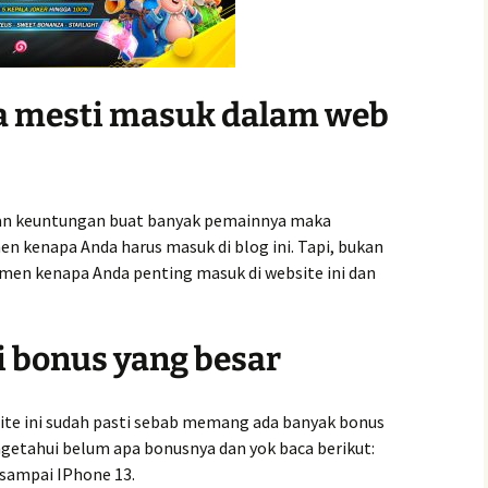
 mesti masuk dalam web
ikan keuntungan buat banyak pemainnya maka
kenapa Anda harus masuk di blog ini. Tapi, bukan
men kenapa Anda penting masuk di website ini dan
 bonus yang besar
te ini sudah pasti sebab memang ada banyak bonus
ngetahui belum apa bonusnya dan yok baca berikut:
 sampai IPhone 13.