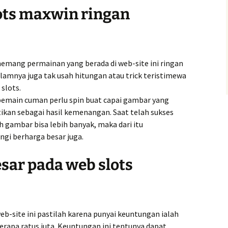
ots maxwin ringan
memang permainan yang berada di web-site ini ringan
alamnya juga tak usah hitungan atau trick teristimewa
slots.
emain cuman perlu spin buat capai gambar yang
ikan sebagai hasil kemenangan. Saat telah sukses
 gambar bisa lebih banyak, maka dari itu
i berharga besar juga.
sar pada web slots
b-site ini pastilah karena punyai keuntungan ialah
rapa ratus juta. Keuntungan ini tentunya dapat