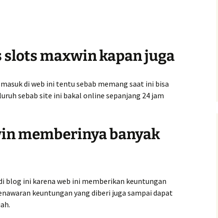
s slots maxwin kapan juga
asuk di web ini tentu sebab memang saat ini bisa
uruh sebab site ini bakal online sepanjang 24 jam
win memberinya banyak
i blog ini karena web ini memberikan keuntungan
Penawaran keuntungan yang diberi juga sampai dapat
iah.