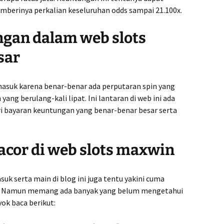
memberinya perkalian keseluruhan odds sampai 21.100x.
gan dalam web slots
sar
masuk karena benar-benar ada perputaran spin yang
ng berulang-kali lipat. Ini lantaran di web ini ada
 bayaran keuntungan yang benar-benar besar serta
acor di web slots maxwin
k serta main di blog ini juga tentu yakini cuma
cor. Namun memang ada banyak yang belum mengetahui
yok baca berikut: