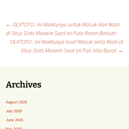
Post
←
OLXTOTO : Ini Waktunya untuk Masuk dan Main
di Situs Slots Maxwin Saat ini Pula Raren Batuah
OLXTOTO : Ini Waktunya buat Masuk serta Main di
navigation
Situs Slots Maxwin Saat ini Pun Alas Barat
→
Archives
August 2026
July 2026
June 2026
May 2026