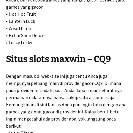
games yang gacor:
• Hot Hot Fruit
• Lantern Luck
• Wealth Inn
• Fa Cai Shen Deluxe
• Lucky Lucky
Situs slots maxwin – CQ9
Dengan masuk di web-site ini juga tentu Anda juga
mempunyai peluang main di provider gacor CQ9. Di mana
pada provider ini sudah pasti Anda dapat main seluruhnya
permainan didalamnya hanya cukup satu account saja.
Kemungkinan di sini lantas Anda pun ingin tahu dengan apa
games yang amat gacor di provider ini. Kalau betul-betul
ingin mengetahui ada provider apa, yok langsung baca
berikut: