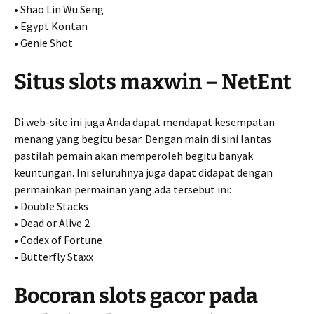
• Shao Lin Wu Seng
• Egypt Kontan
• Genie Shot
Situs slots maxwin – NetEnt
Di web-site ini juga Anda dapat mendapat kesempatan
menang yang begitu besar. Dengan main di sini lantas
pastilah pemain akan memperoleh begitu banyak
keuntungan. Ini seluruhnya juga dapat didapat dengan
permainkan permainan yang ada tersebut ini:
• Double Stacks
• Dead or Alive 2
• Codex of Fortune
• Butterfly Staxx
Bocoran slots gacor pada