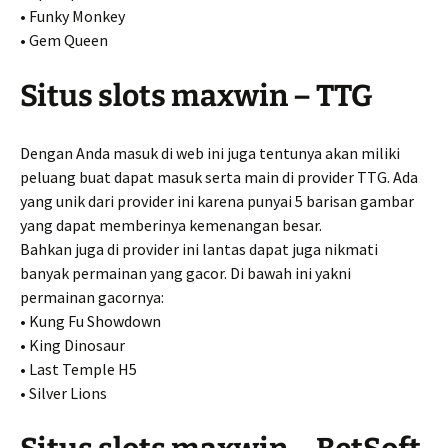
• Funky Monkey
• Gem Queen
Situs slots maxwin – TTG
Dengan Anda masuk di web ini juga tentunya akan miliki
peluang buat dapat masuk serta main di provider TTG. Ada
yang unik dari provider ini karena punyai 5 barisan gambar
yang dapat memberinya kemenangan besar.
Bahkan juga di provider ini lantas dapat juga nikmati
banyak permainan yang gacor. Di bawah ini yakni
permainan gacornya:
• Kung Fu Showdown
• King Dinosaur
• Last Temple H5
• Silver Lions