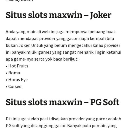
Situs slots maxwin – Joker
Anda yang main di web ini juga mempunyai peluang buat
dapat mendapat provider yang gacor siapa kembali bila
bukan Joker. Untuk yang belum mengetahui kalau provider
ini banyak miliki games yang sangat menarik. Ingin ketahui
apa game-nya serta yok baca berikut:
• Hot Fruits
• Roma
• Horus Eye
• Cursed
Situs slots maxwin – PG Soft
Di sini juga sudah pasti disajikan provider yang gacor adalah
PG soft yang ditanggung gacor. Banyak pula pemain yang