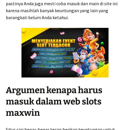
pastinya Anda juga mesti coba masuk dan main di site ini
karena masihlah banyak keuntungan yang lain yang
barangkali belum Anda ketahui.
Argumen kenapa harus
masuk dalam web slots
maxwin
Situs sini benar-benar kerap berikan keuntungan untuk