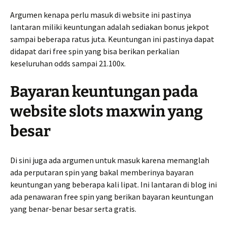
Argumen kenapa perlu masuk di website ini pastinya
lantaran miliki keuntungan adalah sediakan bonus jekpot
sampai beberapa ratus juta. Keuntungan ini pastinya dapat
didapat dari free spin yang bisa berikan perkalian
keseluruhan odds sampai 21.100x.
Bayaran keuntungan pada
website slots maxwin yang
besar
Di sini juga ada argumen untuk masuk karena memanglah
ada perputaran spin yang bakal memberinya bayaran
keuntungan yang beberapa kali lipat. Ini lantaran di blog ini
ada penawaran free spin yang berikan bayaran keuntungan
yang benar-benar besar serta gratis.