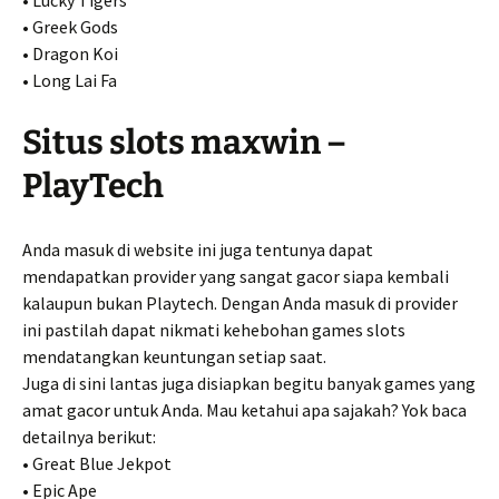
• Lucky Tigers
• Greek Gods
• Dragon Koi
• Long Lai Fa
Situs slots maxwin –
PlayTech
Anda masuk di website ini juga tentunya dapat
mendapatkan provider yang sangat gacor siapa kembali
kalaupun bukan Playtech. Dengan Anda masuk di provider
ini pastilah dapat nikmati kehebohan games slots
mendatangkan keuntungan setiap saat.
Juga di sini lantas juga disiapkan begitu banyak games yang
amat gacor untuk Anda. Mau ketahui apa sajakah? Yok baca
detailnya berikut:
• Great Blue Jekpot
• Epic Ape