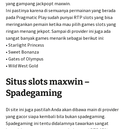
yang gampang jackpopt maxwin.
Ini pastinya karena di semuanya permainan yang berada
pada Pragmatic Play sudah punyai RTP slots yang bisa
meringankan pemain ketika mau pilih games slots yang
ringan menang jekpot. Sampai di provider ini juga ada
sangat banyak games menarik sebagai berikut ini:
• Starlight Princess
• Sweet Bonanza
• Gates of Olympus
• Wild West Gold
Situs slots maxwin –
Spadegaming
Di site ini juga pastilah Anda akan dibawa main di provider
yang gacor siapa kembali bila bukan spadegaming.
Spadegaming ini tentu didalamnya tawarkan sangat