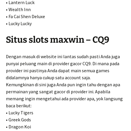
• Lantern Luck
• Wealth Inn
• Fa Cai Shen Deluxe
• Lucky Lucky
Situs slots maxwin – CQ9
Dengan masuk di website ini lantas sudah pasti Anda juga
punyai peluang main di provider gacor CQ9. Di mana pada
provider ini pastinya Anda dapat main semua games
didalamnya hanya cukup satu account saja.
Kemungkinan di sini juga Anda pun ingin tahu dengan apa
permainan yang sangat gacor di provider ini. Apabila
memang ingin mengetahui ada provider apa, yok langsung
baca berikut:
• Lucky Tigers
• Greek Gods
• Dragon Koi