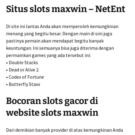
Situs slots maxwin – NetEnt
Di site ini lantas Anda akan memperoleh kemungkinan
menang yang begitu besar. Dengan main di sini juga
pastinya pemain akan mendapat begitu banyak
keuntungan. Ini semuanya bisa juga diterima dengan
permainkan games yang ada tersebut ini:
• Double Stacks
• Dead or Alive 2
• Codex of Fortune
• Butterfly Staxx
Bocoran slots gacor di
website slots maxwin
Dari demikian banyak provider di atas kemungkinan Anda