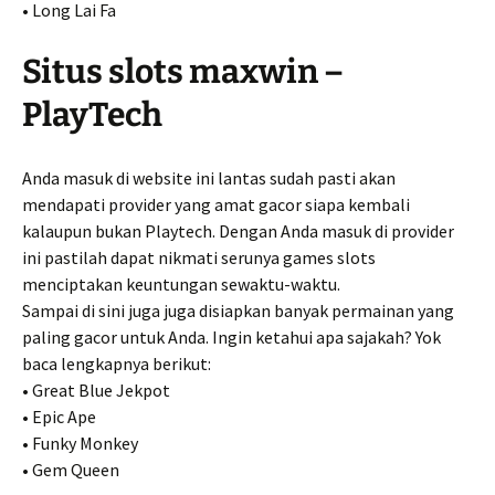
• Long Lai Fa
Situs slots maxwin –
PlayTech
Anda masuk di website ini lantas sudah pasti akan
mendapati provider yang amat gacor siapa kembali
kalaupun bukan Playtech. Dengan Anda masuk di provider
ini pastilah dapat nikmati serunya games slots
menciptakan keuntungan sewaktu-waktu.
Sampai di sini juga juga disiapkan banyak permainan yang
paling gacor untuk Anda. Ingin ketahui apa sajakah? Yok
baca lengkapnya berikut:
• Great Blue Jekpot
• Epic Ape
• Funky Monkey
• Gem Queen