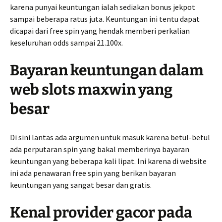
karena punyai keuntungan ialah sediakan bonus jekpot
sampai beberapa ratus juta. Keuntungan ini tentu dapat
dicapai dari free spin yang hendak memberi perkalian
keseluruhan odds sampai 21.100x.
Bayaran keuntungan dalam
web slots maxwin yang
besar
Di sini lantas ada argumen untuk masuk karena betul-betul
ada perputaran spin yang bakal memberinya bayaran
keuntungan yang beberapa kali lipat. Ini karena di website
ini ada penawaran free spin yang berikan bayaran
keuntungan yang sangat besar dan gratis.
Kenal provider gacor pada