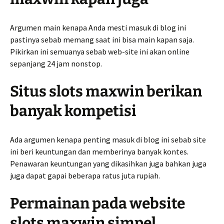
Argumen main kenapa Anda mesti masuk di blog ini
pastinya sebab memang saat ini bisa main kapan saja.
Pikirkan ini semuanya sebab web-site ini akan online
sepanjang 24 jam nonstop.
Situs slots maxwin berikan
banyak kompetisi
Ada argumen kenapa penting masuk di blog ini sebab site
ini beri keuntungan dan memberinya banyak kontes.
Penawaran keuntungan yang dikasihkan juga bahkan juga
juga dapat gapai beberapa ratus juta rupiah.
Permainan pada website
slots maxwin simpel