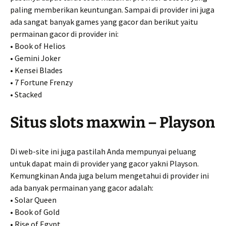
paling memberikan keuntungan. Sampai di provider ini juga
ada sangat banyak games yang gacor dan berikut yaitu
permainan gacor di provider ini:
• Book of Helios
• Gemini Joker
• Kensei Blades
• 7 Fortune Frenzy
• Stacked
Situs slots maxwin – Playson
Di web-site ini juga pastilah Anda mempunyai peluang
untuk dapat main di provider yang gacor yakni Playson.
Kemungkinan Anda juga belum mengetahui di provider ini
ada banyak permainan yang gacor adalah:
• Solar Queen
• Book of Gold
• Rise of Egypt