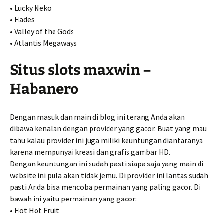
• Lucky Neko
• Hades
• Valley of the Gods
• Atlantis Megaways
Situs slots maxwin –
Habanero
Dengan masuk dan main di blog ini terang Anda akan
dibawa kenalan dengan provider yang gacor. Buat yang mau
tahu kalau provider ini juga miliki keuntungan diantaranya
karena mempunyai kreasi dan grafis gambar HD.
Dengan keuntungan ini sudah pasti siapa saja yang main di
website ini pula akan tidak jemu. Di provider ini lantas sudah
pasti Anda bisa mencoba permainan yang paling gacor. Di
bawah ini yaitu permainan yang gacor:
• Hot Hot Fruit