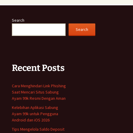
Search
Search
Recent Posts
Cara Menghindari Link Phishing
Saat Mencari Situs Sabung
Ayam 99k Resmi Dengan Aman
Kelebihan Aplikasi Sabung
Ayam 99k untuk Pengguna
Android dan iOS 2026
Tips Mengelola Saldo Deposit