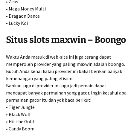
• Zeus
• Mega Money Multi
• Dragaon Dance
• Lucky Koi
Situs slots maxwin – Boongo
Waktu Anda masuk di web-site ini juga terang dapat
memperoleh provider yang paling maxwin adalah boongo.
Butuh Anda kenal kalau provider ini bakal berikan banyak
kemenangan yang paling efisien.
Bahkan juga di provider ini juga jadi pemain dapat
mendapat banyak permainan yang gacor. Ingin ketahui apa
permainan gacor itu dan yok baca berikut:
• Tiger Jungle
• Black Wolf
• Hit the Gold
• Candy Boom