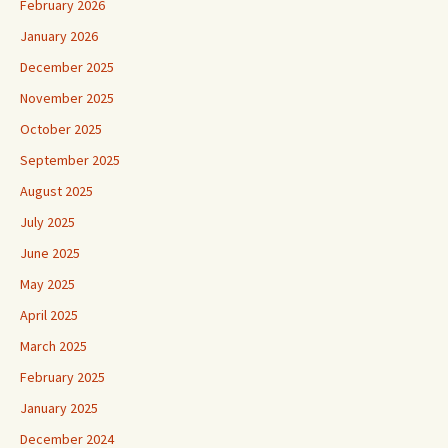
February 2026
January 2026
December 2025
November 2025
October 2025
September 2025
August 2025
July 2025
June 2025
May 2025
April 2025
March 2025
February 2025
January 2025
December 2024