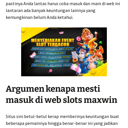
pastinya Anda lantas harus coba masuk dan main di web ini
lantaran ada banyak keuntungan lainnya yang
kemungkinan belum Anda ketahui.
Argumen kenapa mesti
masuk di web slots maxwin
Situs sini betul-betul kerap memberinya keuntungan buat
beberapa pemainnya hingga benar-benar ini yang jadikan