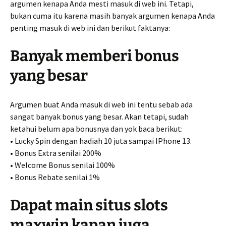
argumen kenapa Anda mesti masuk di web ini. Tetapi,
bukan cuma itu karena masih banyak argumen kenapa Anda
penting masuk di web ini dan berikut faktanya:
Banyak memberi bonus
yang besar
Argumen buat Anda masuk di web ini tentu sebab ada
sangat banyak bonus yang besar. Akan tetapi, sudah
ketahui belum apa bonusnya dan yok baca berikut:
• Lucky Spin dengan hadiah 10 juta sampai IPhone 13.
• Bonus Extra senilai 200%
• Welcome Bonus senilai 100%
• Bonus Rebate senilai 1%
Dapat main situs slots
maxwin kapan juga