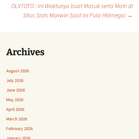
OLXTOTO : Ini Waktunya buat Masuk serta Main di
navigation
Situs Slots Maxwin Saat ini Pula Hilimegai
→
Archives
August 2026
July 2026
June 2026
May 2026
April 2026
March 2026
February 2026
January 2026