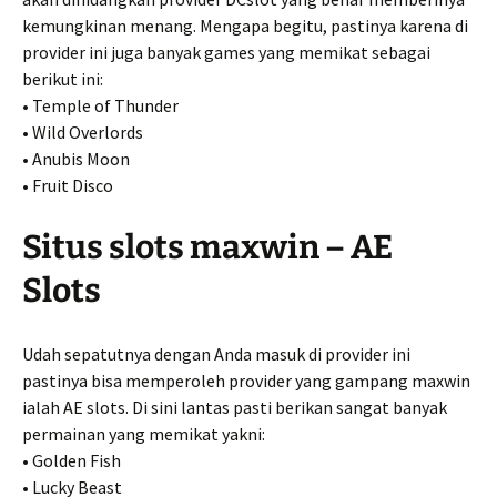
kemungkinan menang. Mengapa begitu, pastinya karena di
provider ini juga banyak games yang memikat sebagai
berikut ini:
• Temple of Thunder
• Wild Overlords
• Anubis Moon
• Fruit Disco
Situs slots maxwin – AE
Slots
Udah sepatutnya dengan Anda masuk di provider ini
pastinya bisa memperoleh provider yang gampang maxwin
ialah AE slots. Di sini lantas pasti berikan sangat banyak
permainan yang memikat yakni:
• Golden Fish
• Lucky Beast