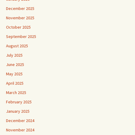
December 2025
November 2025
October 2025
September 2025
August 2025
July 2025
June 2025
May 2025
April 2025
March 2025
February 2025
January 2025
December 2024
November 2024