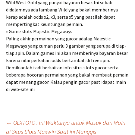
Wild West Gold yang punyai bayaran besar. Ini sebab
didalamnya ada lambang Wild yang bakal memberinya
kerap adalah odds x2, x3, serta x5 yang pastilah dapat
mempertingkat keuntungan pemain.
• Game slots Majestic Megaways
Paling akhir permainan yang gacor adalag Majestic
Megaways yang cuman perlu 3 gambar yang serupa di tiap-
tiap spin. Dalam games ini akan memberinya bayaran besar
karena nilai perkalian odds bertambah di free spin.
Demikianlah tadi berkaitan info situs slots gacor serta
beberapa bocoran permainan yang bakal membuat pemain
dapat menang gacor. Kalau pengin gacor pasti dapat main
di web-site ini.
Post
←
OLXTOTO : Ini Waktunya untuk Masuk dan Main
di Situs Slots Maxwin Saat ini Manggis