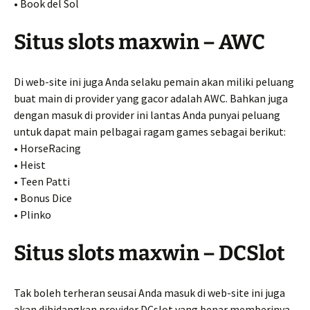
• Book del Sol
Situs slots maxwin – AWC
Di web-site ini juga Anda selaku pemain akan miliki peluang
buat main di provider yang gacor adalah AWC. Bahkan juga
dengan masuk di provider ini lantas Anda punyai peluang
untuk dapat main pelbagai ragam games sebagai berikut:
• HorseRacing
• Heist
• Teen Patti
• Bonus Dice
• Plinko
Situs slots maxwin – DCSlot
Tak boleh terheran seusai Anda masuk di web-site ini juga
akan dihidangkan provider DCslot yang benar memberinya