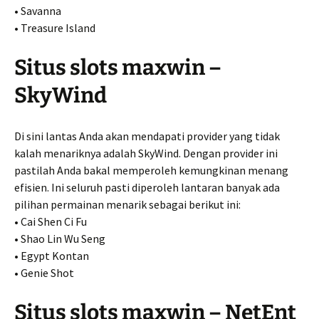
• Savanna
• Treasure Island
Situs slots maxwin –
SkyWind
Di sini lantas Anda akan mendapati provider yang tidak
kalah menariknya adalah SkyWind. Dengan provider ini
pastilah Anda bakal memperoleh kemungkinan menang
efisien. Ini seluruh pasti diperoleh lantaran banyak ada
pilihan permainan menarik sebagai berikut ini:
• Cai Shen Ci Fu
• Shao Lin Wu Seng
• Egypt Kontan
• Genie Shot
Situs slots maxwin – NetEnt