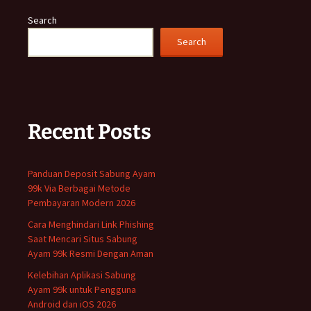
Search
Search
Recent Posts
Panduan Deposit Sabung Ayam
99k Via Berbagai Metode
Pembayaran Modern 2026
Cara Menghindari Link Phishing
Saat Mencari Situs Sabung
Ayam 99k Resmi Dengan Aman
Kelebihan Aplikasi Sabung
Ayam 99k untuk Pengguna
Android dan iOS 2026