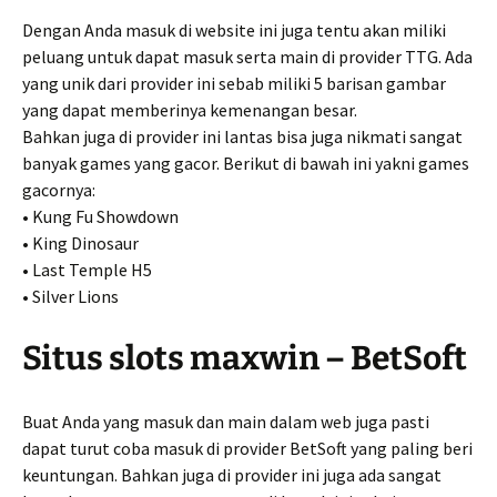
Dengan Anda masuk di website ini juga tentu akan miliki
peluang untuk dapat masuk serta main di provider TTG. Ada
yang unik dari provider ini sebab miliki 5 barisan gambar
yang dapat memberinya kemenangan besar.
Bahkan juga di provider ini lantas bisa juga nikmati sangat
banyak games yang gacor. Berikut di bawah ini yakni games
gacornya:
• Kung Fu Showdown
• King Dinosaur
• Last Temple H5
• Silver Lions
Situs slots maxwin – BetSoft
Buat Anda yang masuk dan main dalam web juga pasti
dapat turut coba masuk di provider BetSoft yang paling beri
keuntungan. Bahkan juga di provider ini juga ada sangat