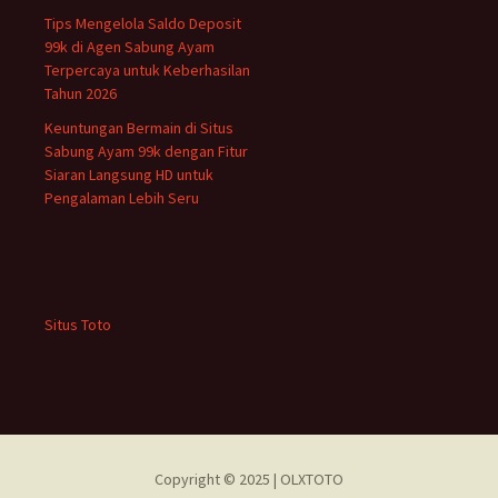
Tips Mengelola Saldo Deposit
99k di Agen Sabung Ayam
Terpercaya untuk Keberhasilan
Tahun 2026
Keuntungan Bermain di Situs
Sabung Ayam 99k dengan Fitur
Siaran Langsung HD untuk
Pengalaman Lebih Seru
Situs Toto
Copyright © 2025 |
OLXTOTO