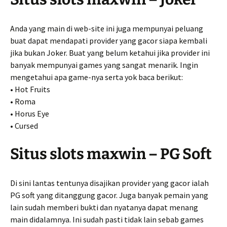
Anda yang main di web-site ini juga mempunyai peluang
buat dapat mendapati provider yang gacor siapa kembali
jika bukan Joker. Buat yang belum ketahui jika provider ini
banyak mempunyai games yang sangat menarik. Ingin
mengetahui apa game-nya serta yok baca berikut:
• Hot Fruits
• Roma
• Horus Eye
• Cursed
Situs slots maxwin – PG Soft
Di sini lantas tentunya disajikan provider yang gacor ialah
PG soft yang ditanggung gacor. Juga banyak pemain yang
lain sudah memberi bukti dan nyatanya dapat menang
main didalamnya. Ini sudah pasti tidak lain sebab games