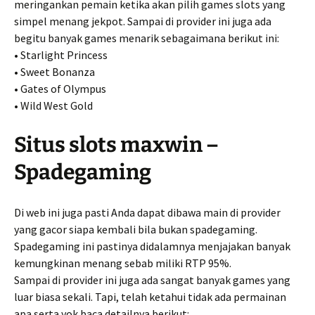
meringankan pemain ketika akan pilih games slots yang
simpel menang jekpot. Sampai di provider ini juga ada
begitu banyak games menarik sebagaimana berikut ini:
• Starlight Princess
• Sweet Bonanza
• Gates of Olympus
• Wild West Gold
Situs slots maxwin –
Spadegaming
Di web ini juga pasti Anda dapat dibawa main di provider
yang gacor siapa kembali bila bukan spadegaming.
Spadegaming ini pastinya didalamnya menjajakan banyak
kemungkinan menang sebab miliki RTP 95%.
Sampai di provider ini juga ada sangat banyak games yang
luar biasa sekali. Tapi, telah ketahui tidak ada permainan
apa serta yok baca detailnya berikut: