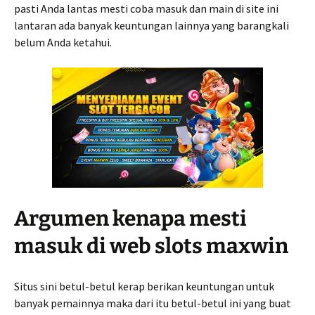
pasti Anda lantas mesti coba masuk dan main di site ini
lantaran ada banyak keuntungan lainnya yang barangkali
belum Anda ketahui.
Argumen kenapa mesti
masuk di web slots maxwin
Situs sini betul-betul kerap berikan keuntungan untuk
banyak pemainnya maka dari itu betul-betul ini yang buat