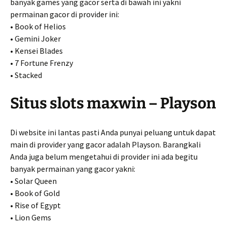
banyak games yang gacor serta di bawah ini yakni
permainan gacor di provider ini:
• Book of Helios
• Gemini Joker
• Kensei Blades
• 7 Fortune Frenzy
• Stacked
Situs slots maxwin – Playson
Di website ini lantas pasti Anda punyai peluang untuk dapat
main di provider yang gacor adalah Playson. Barangkali
Anda juga belum mengetahui di provider ini ada begitu
banyak permainan yang gacor yakni:
• Solar Queen
• Book of Gold
• Rise of Egypt
• Lion Gems