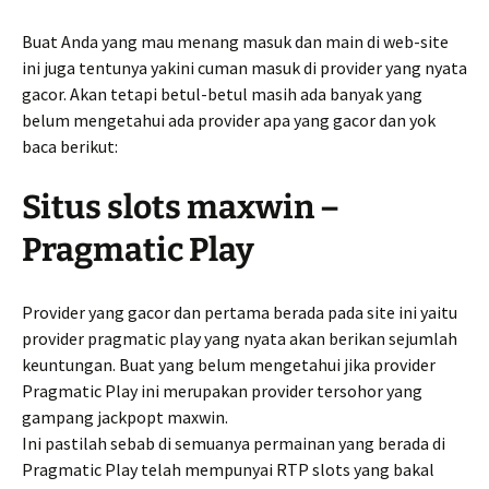
Buat Anda yang mau menang masuk dan main di web-site
ini juga tentunya yakini cuman masuk di provider yang nyata
gacor. Akan tetapi betul-betul masih ada banyak yang
belum mengetahui ada provider apa yang gacor dan yok
baca berikut:
Situs slots maxwin –
Pragmatic Play
Provider yang gacor dan pertama berada pada site ini yaitu
provider pragmatic play yang nyata akan berikan sejumlah
keuntungan. Buat yang belum mengetahui jika provider
Pragmatic Play ini merupakan provider tersohor yang
gampang jackpopt maxwin.
Ini pastilah sebab di semuanya permainan yang berada di
Pragmatic Play telah mempunyai RTP slots yang bakal