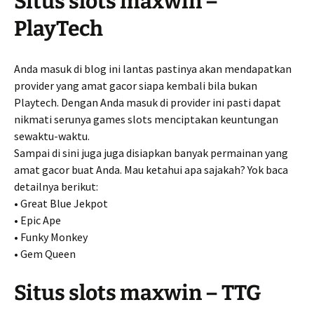
Situs slots maxwin –
PlayTech
Anda masuk di blog ini lantas pastinya akan mendapatkan
provider yang amat gacor siapa kembali bila bukan
Playtech. Dengan Anda masuk di provider ini pasti dapat
nikmati serunya games slots menciptakan keuntungan
sewaktu-waktu.
Sampai di sini juga juga disiapkan banyak permainan yang
amat gacor buat Anda. Mau ketahui apa sajakah? Yok baca
detailnya berikut:
• Great Blue Jekpot
• Epic Ape
• Funky Monkey
• Gem Queen
Situs slots maxwin – TTG