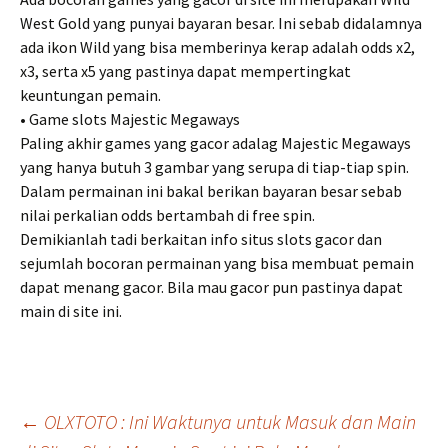
West Gold yang punyai bayaran besar. Ini sebab didalamnya
ada ikon Wild yang bisa memberinya kerap adalah odds x2,
x3, serta x5 yang pastinya dapat mempertingkat
keuntungan pemain.
• Game slots Majestic Megaways
Paling akhir games yang gacor adalag Majestic Megaways
yang hanya butuh 3 gambar yang serupa di tiap-tiap spin.
Dalam permainan ini bakal berikan bayaran besar sebab
nilai perkalian odds bertambah di free spin.
Demikianlah tadi berkaitan info situs slots gacor dan
sejumlah bocoran permainan yang bisa membuat pemain
dapat menang gacor. Bila mau gacor pun pastinya dapat
main di site ini.
Post
←
OLXTOTO : Ini Waktunya untuk Masuk dan Main