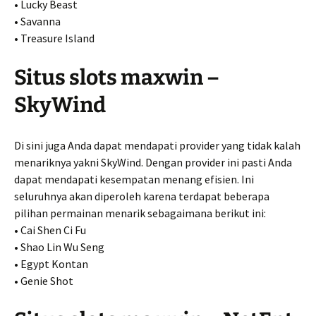
• Lucky Beast
• Savanna
• Treasure Island
Situs slots maxwin –
SkyWind
Di sini juga Anda dapat mendapati provider yang tidak kalah
menariknya yakni SkyWind. Dengan provider ini pasti Anda
dapat mendapati kesempatan menang efisien. Ini
seluruhnya akan diperoleh karena terdapat beberapa
pilihan permainan menarik sebagaimana berikut ini:
• Cai Shen Ci Fu
• Shao Lin Wu Seng
• Egypt Kontan
• Genie Shot