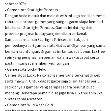
sebesar 97%.
• Game slots Starlight Princess
Dengan Anda masuk dan main di web ini juga pastilah mesti
tahu ada bocoran games yang sangat gacor siapa kembali
bila bukan Starlight Princess. Games ini datang dari
provider pragmatic play yang demikian terkenal.
Sampai permainan Starlight Princess ini tak jauh
pembedanya dari games slots Gates of Olympus yang sama
berikan keuntungan. Di games ini lantas ada bonus 15x free
spin yang penghasilan pemain dalam waktu cepat serta
pasti ini sangat memberi keuntungan.
• Game slots Lucky Neko
Games slots Lucky Neko jadi games yang terkenal di web
slots maxwin. Untuk dapat gacor saja di sini lantas perlu
sedikitnya 3 gambar yang serupa secara berurut buat
menang. Beberapa pemain bisa juga bisa 10x free spin jika
sukses capai 4 scatter.
• Game slots Wild West Gold
Ada bocoran games yang gacor di site ini merupakan Wild