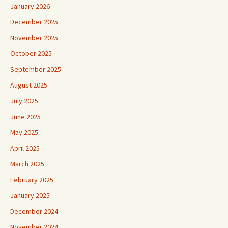
January 2026
December 2025
November 2025
October 2025
September 2025
August 2025
July 2025
June 2025
May 2025
April 2025
March 2025
February 2025
January 2025
December 2024
November 2024