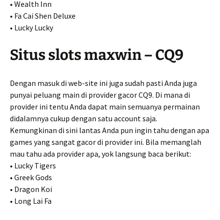
• Wealth Inn
• Fa Cai Shen Deluxe
• Lucky Lucky
Situs slots maxwin – CQ9
Dengan masuk di web-site ini juga sudah pasti Anda juga
punyai peluang main di provider gacor CQ9. Di mana di
provider ini tentu Anda dapat main semuanya permainan
didalamnya cukup dengan satu account saja.
Kemungkinan di sini lantas Anda pun ingin tahu dengan apa
games yang sangat gacor di provider ini. Bila memanglah
mau tahu ada provider apa, yok langsung baca berikut:
• Lucky Tigers
• Greek Gods
• Dragon Koi
• Long Lai Fa