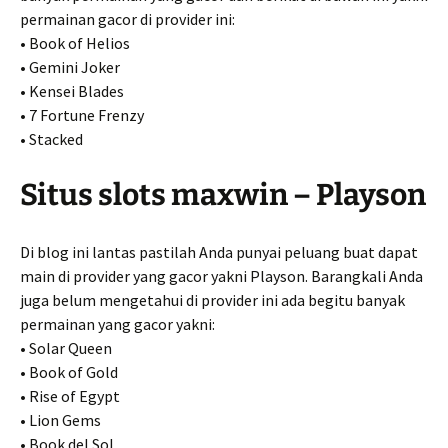
permainan gacor di provider ini:
• Book of Helios
• Gemini Joker
• Kensei Blades
• 7 Fortune Frenzy
• Stacked
Situs slots maxwin – Playson
Di blog ini lantas pastilah Anda punyai peluang buat dapat
main di provider yang gacor yakni Playson. Barangkali Anda
juga belum mengetahui di provider ini ada begitu banyak
permainan yang gacor yakni:
• Solar Queen
• Book of Gold
• Rise of Egypt
• Lion Gems
• Book del Sol