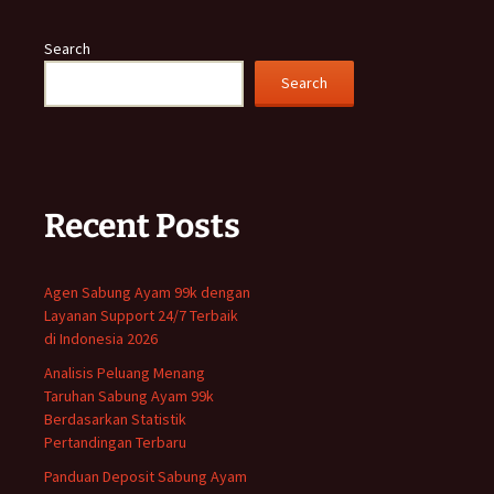
Search
Search
Recent Posts
Agen Sabung Ayam 99k dengan
Layanan Support 24/7 Terbaik
di Indonesia 2026
Analisis Peluang Menang
Taruhan Sabung Ayam 99k
Berdasarkan Statistik
Pertandingan Terbaru
Panduan Deposit Sabung Ayam