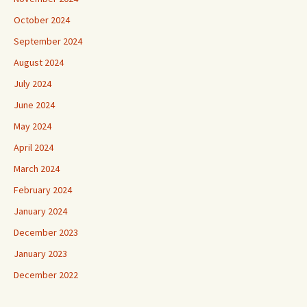
October 2024
September 2024
August 2024
July 2024
June 2024
May 2024
April 2024
March 2024
February 2024
January 2024
December 2023
January 2023
December 2022