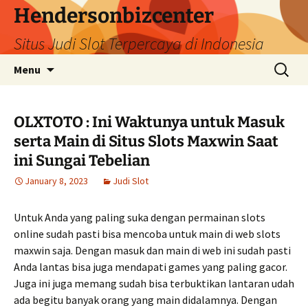
Hendersonbizcenter
Situs Judi Slot Terpercaya di Indonesia
Skip
Search
Menu
to
for:
content
OLXTOTO : Ini Waktunya untuk Masuk
serta Main di Situs Slots Maxwin Saat
ini Sungai Tebelian
January 8, 2023
Judi Slot
Untuk Anda yang paling suka dengan permainan slots
online sudah pasti bisa mencoba untuk main di web slots
maxwin saja. Dengan masuk dan main di web ini sudah pasti
Anda lantas bisa juga mendapati games yang paling gacor.
Juga ini juga memang sudah bisa terbuktikan lantaran udah
ada begitu banyak orang yang main didalamnya. Dengan