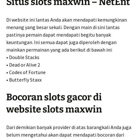
Situs slots maxwin – NetEnt
Di website ini lantas Anda akan mendapati kemungkinan
menang yang besar sekali. Dengan main di sini lantas
pastinya pemain dapat mendapati begitu banyak
keuntungan. Ini semua dapat juga diperoleh dengan
mainkan permainan yang ada berikut di bawah ini:
• Double Stacks
• Dead or Alive 2
• Codex of Fortune
• Butterfly Staxx
Bocoran slots gacor di
website slots maxwin
Dari demikian banyak provider di atas barangkali Anda juga
belum mengetahui akan dapat mendapati bocoran dari