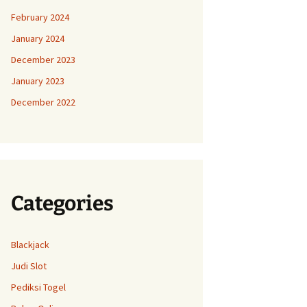
February 2024
January 2024
December 2023
January 2023
December 2022
Categories
Blackjack
Judi Slot
Pediksi Togel