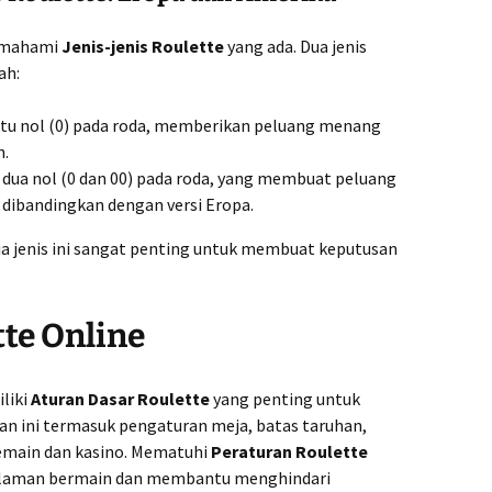
memahami
Jenis-jenis Roulette
yang ada. Dua jenis
ah:
atu nol (0) pada roda, memberikan peluang menang
n.
 dua nol (0 dan 00) pada roda, yang membuat peluang
 dibandingkan dengan versi Eropa.
 jenis ini sangat penting untuk membuat keputusan
te Online
liki
Aturan Dasar Roulette
yang penting untuk
an ini termasuk pengaturan meja, batas taruhan,
pemain dan kasino. Mematuhi
Peraturan Roulette
laman bermain dan membantu menghindari