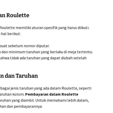
an Roulette
oulette memiliki aturan spesifik yang harus diikuti.
hal berikut:
ibuat sebelum nomor diputar.
dan minimum taruhan yang berlaku di meja tertentu.
hwa tidak ada taruhan yang dapat diubah setelah
n dan Taruhan
agai jenis taruhan yang ada dalam Roulette, seperti
taruhan kolom.
Pembayaran dalam Roulette
 taruhan yang diambil. Untuk memahami lebih dalam,
ruhan dan pembayarannya: