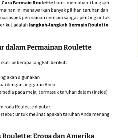
g
Cara Bermain Roulette
harus memahami langkah-
ermainan ini menawarkan banyak pilihan taruhan dan
emua aspek permainan menjadi sangat penting untuk
erikut adalah
langkah-langkah Bermain Roulette
r dalam Permainan Roulette
ikuti beberapa langkah berikut:
ang akan digunakan.
suai dengan anggaran Anda.
tersedia pada meja, termasuk taruhan dalam (inside)
 roda Roulette diputar.
tersebut untuk melihat apakah taruhan Anda menang
s Roulette: Eropa dan Amerika