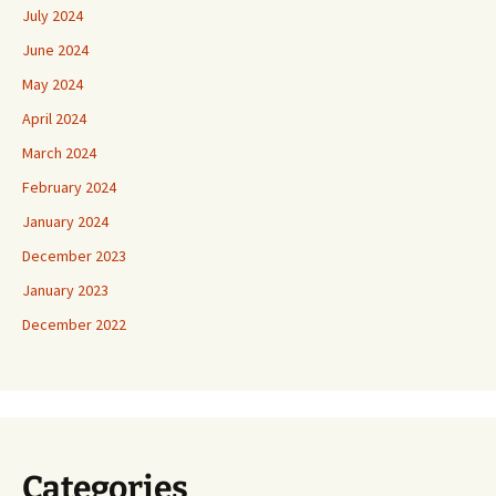
July 2024
June 2024
May 2024
April 2024
March 2024
February 2024
January 2024
December 2023
January 2023
December 2022
Categories