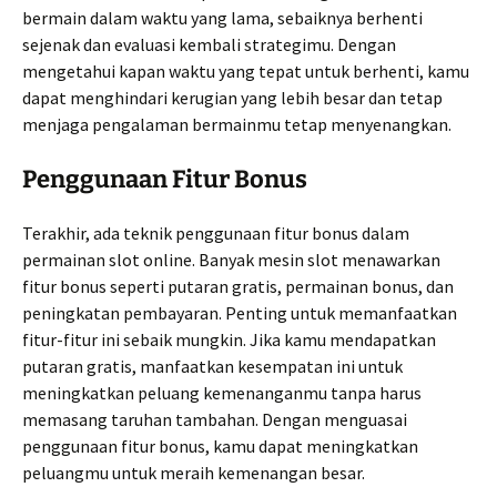
bermain dalam waktu yang lama, sebaiknya berhenti
sejenak dan evaluasi kembali strategimu. Dengan
mengetahui kapan waktu yang tepat untuk berhenti, kamu
dapat menghindari kerugian yang lebih besar dan tetap
menjaga pengalaman bermainmu tetap menyenangkan.
Penggunaan Fitur Bonus
Terakhir, ada teknik penggunaan fitur bonus dalam
permainan slot online. Banyak mesin slot menawarkan
fitur bonus seperti putaran gratis, permainan bonus, dan
peningkatan pembayaran. Penting untuk memanfaatkan
fitur-fitur ini sebaik mungkin. Jika kamu mendapatkan
putaran gratis, manfaatkan kesempatan ini untuk
meningkatkan peluang kemenanganmu tanpa harus
memasang taruhan tambahan. Dengan menguasai
penggunaan fitur bonus, kamu dapat meningkatkan
peluangmu untuk meraih kemenangan besar.