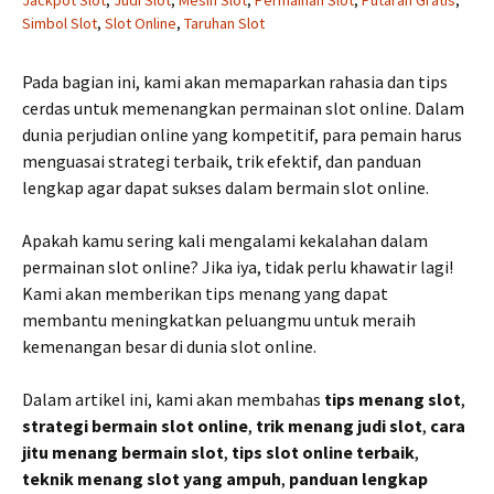
Jackpot Slot
,
Judi Slot
,
Mesin Slot
,
Permainan Slot
,
Putaran Gratis
,
Simbol Slot
,
Slot Online
,
Taruhan Slot
Pada bagian ini, kami akan memaparkan rahasia dan tips
cerdas untuk memenangkan permainan slot online. Dalam
dunia perjudian online yang kompetitif, para pemain harus
menguasai strategi terbaik, trik efektif, dan panduan
lengkap agar dapat sukses dalam bermain slot online.
Apakah kamu sering kali mengalami kekalahan dalam
permainan slot online? Jika iya, tidak perlu khawatir lagi!
Kami akan memberikan tips menang yang dapat
membantu meningkatkan peluangmu untuk meraih
kemenangan besar di dunia slot online.
Dalam artikel ini, kami akan membahas
tips menang slot
,
strategi bermain slot online
,
trik menang judi slot
,
cara
jitu menang bermain slot
,
tips slot online terbaik
,
teknik menang slot yang ampuh
,
panduan lengkap