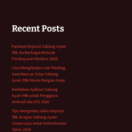
Recent Posts
Panduan Deposit Sabung Ayam
99k Via Berbagai Metode
Pembayaran Modern 2026
Cara Menghindari Link Phishing
Saat Mencari Situs Sabung
Ayam 99k Resmi Dengan Aman
Kelebihan Aplikasi Sabung
Ayam 99k untuk Pengguna
Android dan iOS 2026
Tips Mengelola Saldo Deposit
99k di Agen Sabung Ayam
Terpercaya untuk Keberhasilan
Tahun 2026