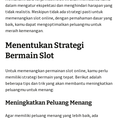
dalam mengatur ekspektasi dan menghindari harapan yang
tidak realistis. Meskipun tidak ada strategi pasti untuk
memenangkan slot online, dengan pemahaman dasar yang
baik, kamu dapat mengoptimalkan peluangmu untuk
meraih kemenangan.
Menentukan Strategi
Bermain Slot
Untuk memenangkan permainan slot online, kamu perlu
memiliki strategi bermain yang tepat. Berikut adalah
beberapa tips dan trik yang akan membantu meningkatkan
peluangmu untuk menang:
Meningkatkan Peluang Menang
Agar memiliki peluang menang yang lebih baik, ada