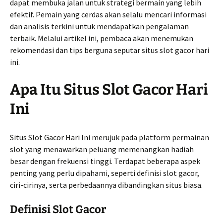
dapat membuka jalan untuk strategi bermain yang lebih
efektif. Pemain yang cerdas akan selalu mencari informasi
dan analisis terkini untuk mendapatkan pengalaman
terbaik. Melalui artikel ini, pembaca akan menemukan
rekomendasi dan tips berguna seputar situs slot gacor hari
ini.
Apa Itu Situs Slot Gacor Hari
Ini
Situs Slot Gacor Hari Ini merujuk pada platform permainan
slot yang menawarkan peluang memenangkan hadiah
besar dengan frekuensi tinggi. Terdapat beberapa aspek
penting yang perlu dipahami, seperti definisi slot gacor,
ciri-cirinya, serta perbedaannya dibandingkan situs biasa.
Definisi Slot Gacor