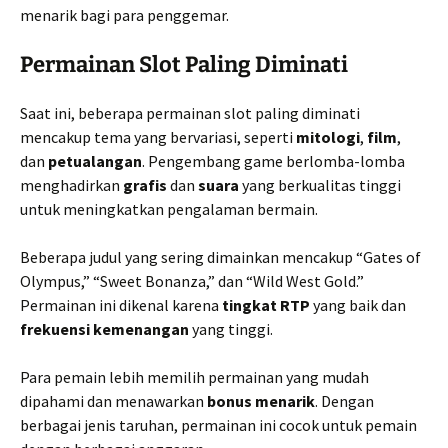
menarik bagi para penggemar.
Permainan Slot Paling Diminati
Saat ini, beberapa permainan slot paling diminati
mencakup tema yang bervariasi, seperti
mitologi
,
film
,
dan
petualangan
. Pengembang game berlomba-lomba
menghadirkan
grafis
dan
suara
yang berkualitas tinggi
untuk meningkatkan pengalaman bermain.
Beberapa judul yang sering dimainkan mencakup “Gates of
Olympus,” “Sweet Bonanza,” dan “Wild West Gold.”
Permainan ini dikenal karena
tingkat RTP
yang baik dan
frekuensi kemenangan
yang tinggi.
Para pemain lebih memilih permainan yang mudah
dipahami dan menawarkan
bonus menarik
. Dengan
berbagai jenis taruhan, permainan ini cocok untuk pemain