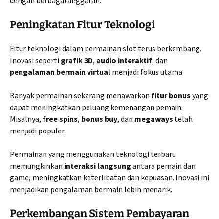
dengan berbagai anggaran.
Peningkatan Fitur Teknologi
Fitur teknologi dalam permainan slot terus berkembang.
Inovasi seperti
grafik 3D
,
audio interaktif
, dan
pengalaman bermain virtual
menjadi fokus utama.
Banyak permainan sekarang menawarkan
fitur bonus
yang
dapat meningkatkan peluang kemenangan pemain.
Misalnya,
free spins
,
bonus buy
, dan
megaways
telah
menjadi populer.
Permainan yang menggunakan teknologi terbaru
memungkinkan
interaksi langsung
antara pemain dan
game, meningkatkan keterlibatan dan kepuasan. Inovasi ini
menjadikan pengalaman bermain lebih menarik.
Perkembangan Sistem Pembayaran