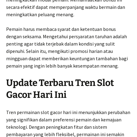
secara efektif dapat memperpanjang waktu bermain dan
meningkatkan peluang menang.
Pemain harus membaca syarat dan ketentuan bonus
dengan seksama. Mengetahui persyaratan taruhan adalah
penting agar tidak terjebak dalam kondisi yang sulit
dipenuhi. Selain itu, mengikuti promosi harian atau
mingguan dapat memberikan keuntungan tambahan bagi
pemain yang ingin lebih banyak kesempatan menang.
Update Terbaru Tren Slot
Gacor Hari Ini
Tren permainan slot gacor hari ini menunjukkan perubahan
yang signifikan dalam preferensi pemain dan kemajuan
teknologi. Dengan peningkatan fitur dan sistem
pembayaran yang lebih fleksibel, permainan ini semakin