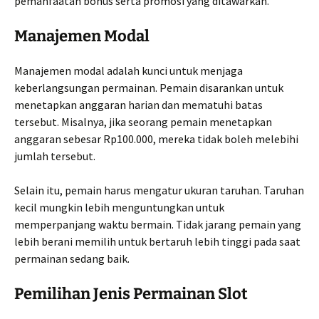
pemanfaatan bonus serta promosi yang ditawarkan.
Manajemen Modal
Manajemen modal adalah kunci untuk menjaga
keberlangsungan permainan. Pemain disarankan untuk
menetapkan anggaran harian dan mematuhi batas
tersebut. Misalnya, jika seorang pemain menetapkan
anggaran sebesar Rp100.000, mereka tidak boleh melebihi
jumlah tersebut.
Selain itu, pemain harus mengatur ukuran taruhan. Taruhan
kecil mungkin lebih menguntungkan untuk
memperpanjang waktu bermain. Tidak jarang pemain yang
lebih berani memilih untuk bertaruh lebih tinggi pada saat
permainan sedang baik.
Pemilihan Jenis Permainan Slot