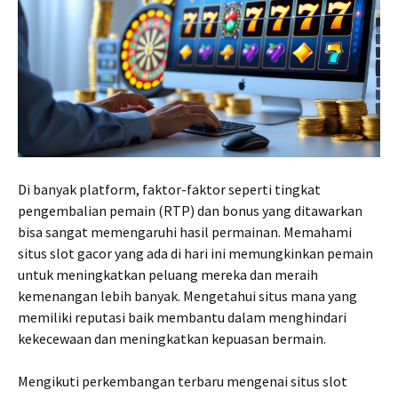
Di banyak platform, faktor-faktor seperti tingkat
pengembalian pemain (RTP) dan bonus yang ditawarkan
bisa sangat memengaruhi hasil permainan. Memahami
situs slot gacor yang ada di hari ini memungkinkan pemain
untuk meningkatkan peluang mereka dan meraih
kemenangan lebih banyak. Mengetahui situs mana yang
memiliki reputasi baik membantu dalam menghindari
kekecewaan dan meningkatkan kepuasan bermain.
Mengikuti perkembangan terbaru mengenai situs slot