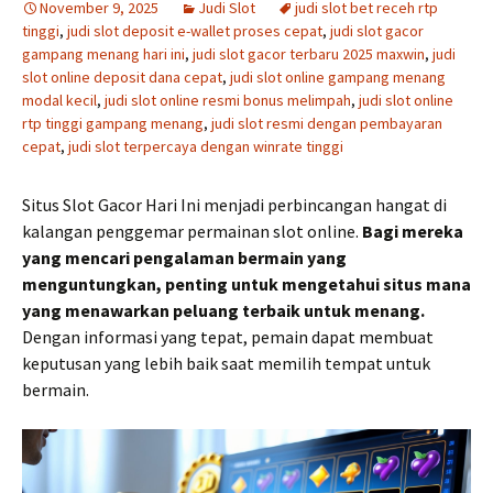
November 9, 2025
Judi Slot
judi slot bet receh rtp
tinggi
,
judi slot deposit e-wallet proses cepat
,
judi slot gacor
gampang menang hari ini
,
judi slot gacor terbaru 2025 maxwin
,
judi
slot online deposit dana cepat
,
judi slot online gampang menang
modal kecil
,
judi slot online resmi bonus melimpah
,
judi slot online
rtp tinggi gampang menang
,
judi slot resmi dengan pembayaran
cepat
,
judi slot terpercaya dengan winrate tinggi
Situs Slot Gacor Hari Ini menjadi perbincangan hangat di
kalangan penggemar permainan slot online.
Bagi mereka
yang mencari pengalaman bermain yang
menguntungkan, penting untuk mengetahui situs mana
yang menawarkan peluang terbaik untuk menang.
Dengan informasi yang tepat, pemain dapat membuat
keputusan yang lebih baik saat memilih tempat untuk
bermain.