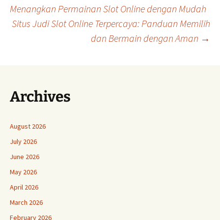
Post
Menangkan Permainan Slot Online dengan Mudah
Situs Judi Slot Online Terpercaya: Panduan Memilih
navigation
dan Bermain dengan Aman
→
Archives
August 2026
July 2026
June 2026
May 2026
April 2026
March 2026
February 2026