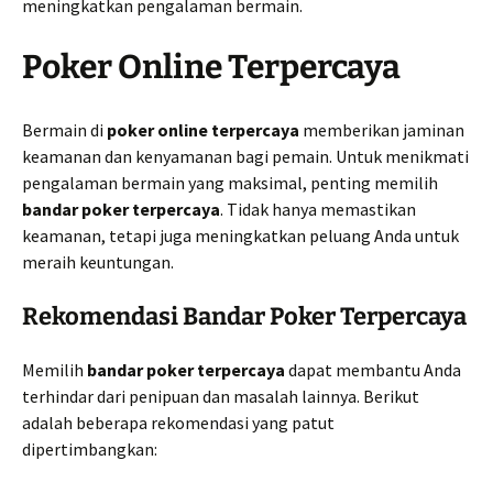
meningkatkan pengalaman bermain.
Poker Online Terpercaya
Bermain di
poker online terpercaya
memberikan jaminan
keamanan dan kenyamanan bagi pemain. Untuk menikmati
pengalaman bermain yang maksimal, penting memilih
bandar poker terpercaya
. Tidak hanya memastikan
keamanan, tetapi juga meningkatkan peluang Anda untuk
meraih keuntungan.
Rekomendasi Bandar Poker Terpercaya
Memilih
bandar poker terpercaya
dapat membantu Anda
terhindar dari penipuan dan masalah lainnya. Berikut
adalah beberapa rekomendasi yang patut
dipertimbangkan: