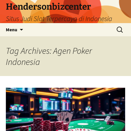
Hendersonbizcenter
Situs Judi Slot Terpercaya di Indonesia
Skip
Search
Menu
to
for:
content
Tag Archives: Agen Poker
Indonesia