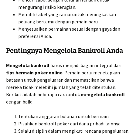
mengurangi risiko kerugian.
Memilih tabel yang ramai untuk meningkatkan
peluang bertemu dengan pemain baru.
Menyesuaikan permainan sesuai dengan gaya dan
preferensi Anda.
Pentingnya Mengelola Bankroll Anda
Mengelola bankroll
harus menjadi bagian integral dari
tips bermain poker online
. Pemain perlu menetapkan
batasan untuk pengeluaran dan memastikan bahwa
mereka tidak melebihi jumlah yang telah ditentukan.
Berikut adalah beberapa cara untuk
mengelola bankroll
dengan baik:
Tentukan anggaran bulanan untuk bermain.
Pisahkan bankroll poker dari dana pribadi lainnya.
Selalu disiplin dalam mengikuti rencana pengeluaran.