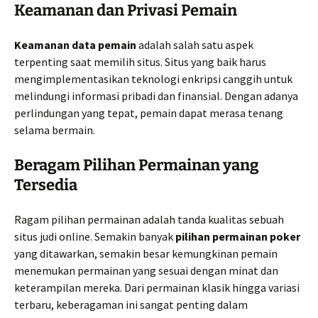
Keamanan dan Privasi Pemain
Keamanan data pemain
adalah salah satu aspek
terpenting saat memilih situs. Situs yang baik harus
mengimplementasikan teknologi enkripsi canggih untuk
melindungi informasi pribadi dan finansial. Dengan adanya
perlindungan yang tepat, pemain dapat merasa tenang
selama bermain.
Beragam Pilihan Permainan yang
Tersedia
Ragam pilihan permainan adalah tanda kualitas sebuah
situs judi online. Semakin banyak
pilihan permainan poker
yang ditawarkan, semakin besar kemungkinan pemain
menemukan permainan yang sesuai dengan minat dan
keterampilan mereka. Dari permainan klasik hingga variasi
terbaru, keberagaman ini sangat penting dalam