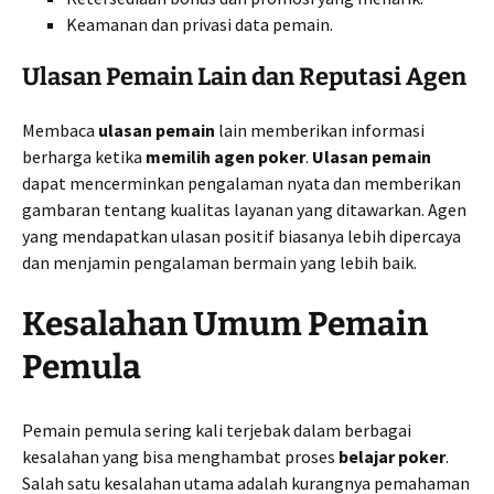
Keamanan dan privasi data pemain.
Ulasan Pemain Lain dan Reputasi Agen
Membaca
ulasan pemain
lain memberikan informasi
berharga ketika
memilih agen poker
.
Ulasan pemain
dapat mencerminkan pengalaman nyata dan memberikan
gambaran tentang kualitas layanan yang ditawarkan. Agen
yang mendapatkan ulasan positif biasanya lebih dipercaya
dan menjamin pengalaman bermain yang lebih baik.
Kesalahan Umum Pemain
Pemula
Pemain pemula sering kali terjebak dalam berbagai
kesalahan yang bisa menghambat proses
belajar poker
.
Salah satu kesalahan utama adalah kurangnya pemahaman