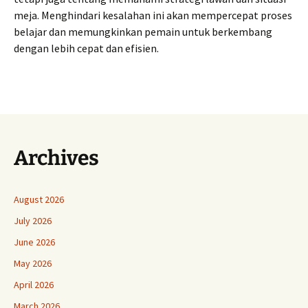
meja. Menghindari kesalahan ini akan mempercepat proses
belajar dan memungkinkan pemain untuk berkembang
dengan lebih cepat dan efisien.
Archives
August 2026
July 2026
June 2026
May 2026
April 2026
March 2026