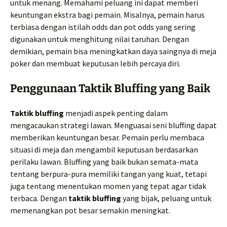
untuk menang. Memahami peluang ini dapat memberi
keuntungan ekstra bagi pemain. Misalnya, pemain harus
terbiasa dengan istilah odds dan pot odds yang sering
digunakan untuk menghitung nilai taruhan. Dengan
demikian, pemain bisa meningkatkan daya saingnya di meja
poker dan membuat keputusan lebih percaya diri.
Penggunaan Taktik Bluffing yang Baik
Taktik bluffing
menjadi aspek penting dalam
mengacaukan strategi lawan. Menguasai seni bluffing dapat
memberikan keuntungan besar. Pemain perlu membaca
situasi di meja dan mengambil keputusan berdasarkan
perilaku lawan. Bluffing yang baik bukan semata-mata
tentang berpura-pura memiliki tangan yang kuat, tetapi
juga tentang menentukan momen yang tepat agar tidak
terbaca. Dengan
taktik bluffing
yang bijak, peluang untuk
memenangkan pot besar semakin meningkat.