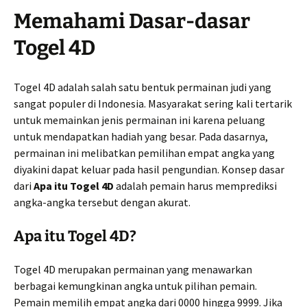
Memahami Dasar-dasar
Togel 4D
Togel 4D adalah salah satu bentuk permainan judi yang
sangat populer di Indonesia. Masyarakat sering kali tertarik
untuk memainkan jenis permainan ini karena peluang
untuk mendapatkan hadiah yang besar. Pada dasarnya,
permainan ini melibatkan pemilihan empat angka yang
diyakini dapat keluar pada hasil pengundian. Konsep dasar
dari
Apa itu Togel 4D
adalah pemain harus memprediksi
angka-angka tersebut dengan akurat.
Apa itu Togel 4D?
Togel 4D merupakan permainan yang menawarkan
berbagai kemungkinan angka untuk pilihan pemain.
Pemain memilih empat angka dari 0000 hingga 9999. Jika