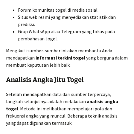
Forum komunitas togel di media sosial.
Situs web resmi yang menyediakan statistik dan
prediksi.
Grup WhatsApp atau Telegram yang fokus pada
pembahasan togel.
Mengikuti sumber-sumber ini akan membantu Anda
mendapatkan
informasi terkini togel
yang berguna dalam
membuat keputusan lebih baik.
Analisis Angka Jitu Togel
Setelah mendapatkan data dari sumber terpercaya,
langkah selanjutnya adalah melakukan
analisis angka
togel
. Metode ini melibatkan mempelajari pola dan
frekuensi angka yang muncul. Beberapa teknik analisis
yang dapat digunakan termasuk: