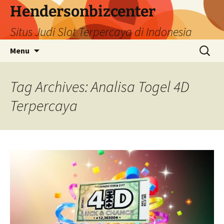
Hendersonbizcenter
Situs Judi Slot Terpercaya di Indonesia
Skip
Search
Menu
to
for:
content
Tag Archives: Analisa Togel 4D
Terpercaya