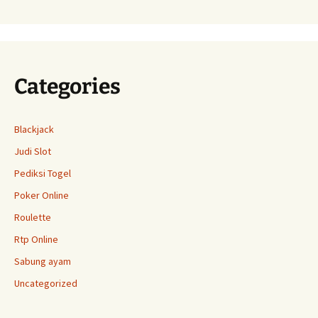
Categories
Blackjack
Judi Slot
Pediksi Togel
Poker Online
Roulette
Rtp Online
Sabung ayam
Uncategorized