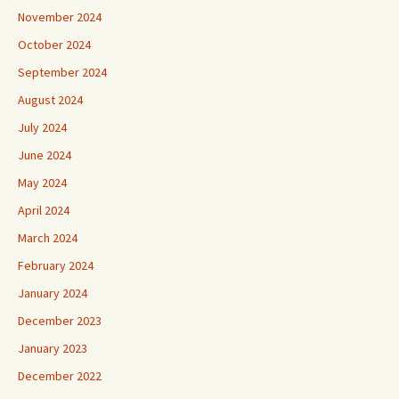
November 2024
October 2024
September 2024
August 2024
July 2024
June 2024
May 2024
April 2024
March 2024
February 2024
January 2024
December 2023
January 2023
December 2022