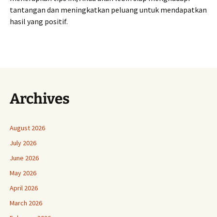
tantangan dan meningkatkan peluang untuk mendapatkan
hasil yang positif.
Archives
August 2026
July 2026
June 2026
May 2026
April 2026
March 2026