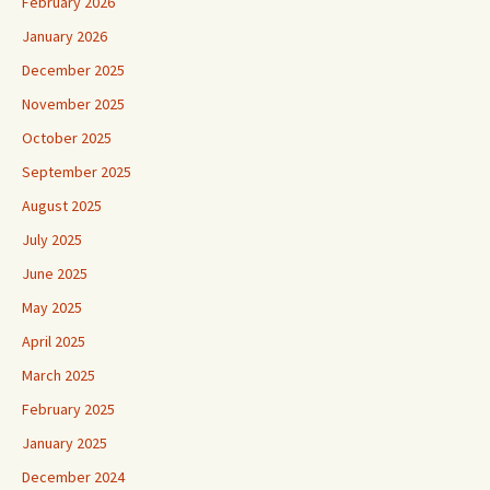
February 2026
January 2026
December 2025
November 2025
October 2025
September 2025
August 2025
July 2025
June 2025
May 2025
April 2025
March 2025
February 2025
January 2025
December 2024