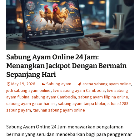
Sabung Ayam Online 24 Jam:
Menangkan Jackpot Dengan Bermain
Sepanjang Hari
May 19, 2026
Sabung ayam
arena sabung ayam online
,
judi sabung ayam online
,
live sabung ayam Cambodia
,
live sabung
ayam filipina
,
sabung ayam Cambodia
,
sabung ayam filipina online
,
sabung ayam gacor hari ini
,
sabung ayam tanpa blokir
,
situs s1288
sabung ayam
,
taruhan sabung ayam online
Sabung Ayam Online 24 Jam menawarkan pengalaman
bermain yang seru dan mendebarkan bagi para penggemar