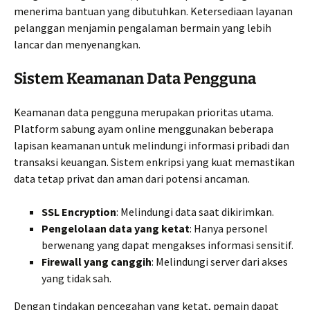
menerima bantuan yang dibutuhkan. Ketersediaan layanan
pelanggan menjamin pengalaman bermain yang lebih
lancar dan menyenangkan.
Sistem Keamanan Data Pengguna
Keamanan data pengguna merupakan prioritas utama.
Platform sabung ayam online menggunakan beberapa
lapisan keamanan untuk melindungi informasi pribadi dan
transaksi keuangan. Sistem enkripsi yang kuat memastikan
data tetap privat dan aman dari potensi ancaman.
SSL Encryption
: Melindungi data saat dikirimkan.
Pengelolaan data yang ketat
: Hanya personel
berwenang yang dapat mengakses informasi sensitif.
Firewall yang canggih
: Melindungi server dari akses
yang tidak sah.
Dengan tindakan pencegahan yang ketat, pemain dapat