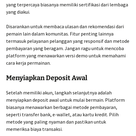
yang terpercaya biasanya memiliki sertifikasi dari lembaga
yang diakui.
Disarankan untuk membaca ulasan dan rekomendasi dari
pemain lain dalam komunitas. Fitur penting lainnya
termasuk pelayanan pelanggan yang responsif dan metode
pembayaran yang beragam. Jangan ragu untuk mencoba
platform yang menawarkan versi demo untuk memahami
cara kerja permainan.
Menyiapkan Deposit Awal
Setelah memiliki akun, langkah selanjutnya adalah
menyiapkan deposit awal untuk mulai bermain. Platform
biasanya menawarkan berbagai metode pembayaran,
seperti transfer bank, e-wallet, atau kartu kredit. Pilih
metode yang paling nyaman dan pastikan untuk
memeriksa biaya transaksi.