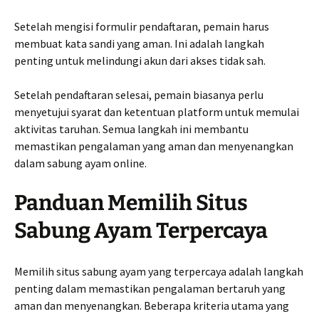
Setelah mengisi formulir pendaftaran, pemain harus
membuat kata sandi yang aman. Ini adalah langkah
penting untuk melindungi akun dari akses tidak sah.
Setelah pendaftaran selesai, pemain biasanya perlu
menyetujui syarat dan ketentuan platform untuk memulai
aktivitas taruhan. Semua langkah ini membantu
memastikan pengalaman yang aman dan menyenangkan
dalam sabung ayam online.
Panduan Memilih Situs
Sabung Ayam Terpercaya
Memilih situs sabung ayam yang terpercaya adalah langkah
penting dalam memastikan pengalaman bertaruh yang
aman dan menyenangkan. Beberapa kriteria utama yang