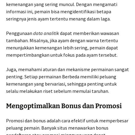
kemenangan yang sering muncul. Dengan mengamati
informasi ini, pemain bisa mengidentifikasi betapa
seringnya jenis ayam tertentu menang dalam laga.
Penggunaan
data analitik
dapat memberikan wawasan
tambahan. Misalnya, jika ayam dengan warna tertentu
menunjukkan kemenangan lebih sering, pemain dapat
mempertimbangkan untuk fokus pada ayam tersebut.
Juga, memahami aturan dan mekanisme permainan sangat
penting. Setiap permainan Berbeda memiliki peluang
kemenangan yang bervariasi, sehingga penting untuk
selalu melakukan riset sebelum memulai taruhan.
Mengoptimalkan Bonus dan Promosi
Promosi dan bonus adalah cara efektif untuk memperbesar
peluang pemain. Banyak situs menawarkan bonus