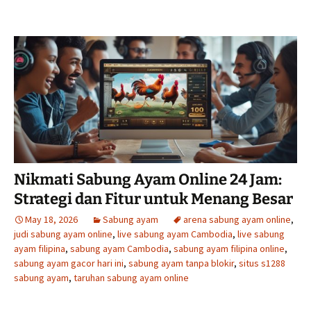
Nikmati Sabung Ayam Online 24 Jam:
Strategi dan Fitur untuk Menang Besar
May 18, 2026
Sabung ayam
arena sabung ayam online
,
judi sabung ayam online
,
live sabung ayam Cambodia
,
live sabung
ayam filipina
,
sabung ayam Cambodia
,
sabung ayam filipina online
,
sabung ayam gacor hari ini
,
sabung ayam tanpa blokir
,
situs s1288
sabung ayam
,
taruhan sabung ayam online