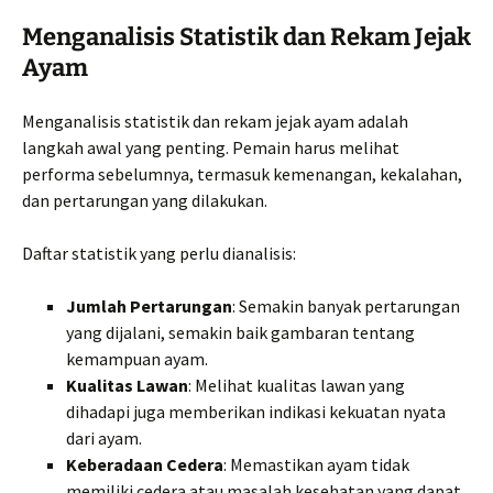
Menganalisis Statistik dan Rekam Jejak
Ayam
Menganalisis statistik dan rekam jejak ayam adalah
langkah awal yang penting. Pemain harus melihat
performa sebelumnya, termasuk kemenangan, kekalahan,
dan pertarungan yang dilakukan.
Daftar statistik yang perlu dianalisis:
Jumlah Pertarungan
: Semakin banyak pertarungan
yang dijalani, semakin baik gambaran tentang
kemampuan ayam.
Kualitas Lawan
: Melihat kualitas lawan yang
dihadapi juga memberikan indikasi kekuatan nyata
dari ayam.
Keberadaan Cedera
: Memastikan ayam tidak
memiliki cedera atau masalah kesehatan yang dapat