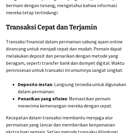
bermain dengan tenang, mengetahui bahwa informasi
mereka tetap terlindungi.
Transaksi Cepat dan Terjamin
Transaksi finansial dalam permainan sabung ayam online
dirancang untuk menjadi cepat dan mudah. Pemain dapat
melakukan deposit dan penarikan dengan metode yang
beragam, seperti transfer bank dan dompet digital. Waktu
pemrosesan untuk transaksi ini umumnya sangat singkat.
Deposito instan
: Langsung tersedia untuk digunakan
dalam permainan.
Penarikan yang efisien
: Memastikan pemain
menerima kemenangan mereka dengan cepat.
Kecepatan dalam transaksi membantu menjaga alur
permainan yang lancar dan memberikan kenyamanan
ekstra bagi pemain. Setiap metode transaksi dilindungi