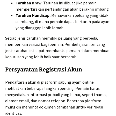
Taruhan Draw:
Taruhan ini dibuat jika pemain
memperkirakan pertandingan akan berakhir imbang.
Taruhan Handicap:
Menawarkan peluang yang tidak
seimbang, di mana pemain dapat bertaruh pada ayam
yang dianggap lebih lemah.
Setiap jenis taruhan memiliki peluang yang berbeda,
memberikan variasi bagi pemain. Pembelajaran tentang
jenis taruhan ini dapat membantu pemain dalam membuat
keputusan yang lebih baik saat bertaruh.
Persyaratan Registrasi Akun
Pendaftaran akun di platform sabung ayam online
melibatkan beberapa langkah penting. Pemain harus
menyediakan informasi pribadi yang benar, seperti nama,
alamat email, dan nomor telepon. Beberapa platform
mungkin meminta dokumen tambahan untuk verifikasi
identitas.