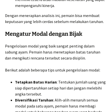
mempengaruhi kinerja.
Dengan menerapkan analisis ini, pemain bisa membuat
keputusan yang lebih cerdas sebelum melakukan taruhan.
Mengatur Modal dengan Bijak
Pengelolaan modal yang baik sangat penting dalam
sabung ayam. Pemain harus menetapkan batas taruhan
dan mengikuti rencana tersebut secara disiplin.
Berikut adalah beberapa tips untuk pengelolaan modal:
Tetapkan Batas Harian
: Tentukan jumlah uang yang
siap dipertaruhkan setiap hari dan jangan melebihi
angka tersebut.
Diversifikasi Taruhan
: Alih-alih menaruh semua
modal pada satu ayam, pemain harus membagi