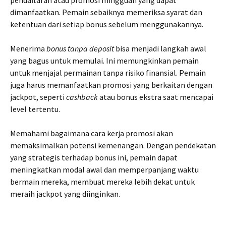
pendaftaran atau promosi mingguan yang dapat
dimanfaatkan. Pemain sebaiknya memeriksa syarat dan
ketentuan dari setiap bonus sebelum menggunakannya.
Menerima
bonus tanpa deposit
bisa menjadi langkah awal
yang bagus untuk memulai. Ini memungkinkan pemain
untuk menjajal permainan tanpa risiko finansial. Pemain
juga harus memanfaatkan promosi yang berkaitan dengan
jackpot, seperti
cashback
atau bonus ekstra saat mencapai
level tertentu.
Memahami bagaimana cara kerja promosi akan
memaksimalkan potensi kemenangan. Dengan pendekatan
yang strategis terhadap bonus ini, pemain dapat
meningkatkan modal awal dan memperpanjang waktu
bermain mereka, membuat mereka lebih dekat untuk
meraih jackpot yang diinginkan.