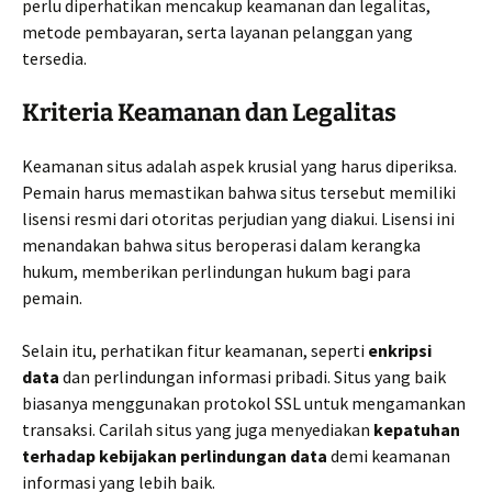
perlu diperhatikan mencakup keamanan dan legalitas,
metode pembayaran, serta layanan pelanggan yang
tersedia.
Kriteria Keamanan dan Legalitas
Keamanan situs adalah aspek krusial yang harus diperiksa.
Pemain harus memastikan bahwa situs tersebut memiliki
lisensi resmi dari otoritas perjudian yang diakui. Lisensi ini
menandakan bahwa situs beroperasi dalam kerangka
hukum, memberikan perlindungan hukum bagi para
pemain.
Selain itu, perhatikan fitur keamanan, seperti
enkripsi
data
dan perlindungan informasi pribadi. Situs yang baik
biasanya menggunakan protokol SSL untuk mengamankan
transaksi. Carilah situs yang juga menyediakan
kepatuhan
terhadap kebijakan perlindungan data
demi keamanan
informasi yang lebih baik.