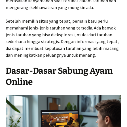
merasakan kenyamanan saat terlibat dalam taruhan dan
mengurangi kekhawatiran yang mungkin ada.
Setelah memilih situs yang tepat, pemain baru perlu
memahami jenis-jenis taruhan yang tersedia. Ada banyak
jenis taruhan yang bisa dieksplorasi, mulai dari taruhan
sederhana hingga strategis. Dengan informasi yang tepat,
dia dapat membuat keputusan taruhan yang lebih matang
dan meningkatkan peluangnya untuk menang.
Dasar-Dasar Sabung Ayam
Online