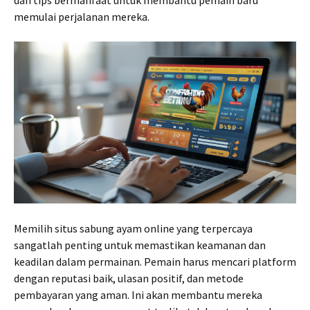
dan tips bermanfaat untuk membantu pemain baru
memulai perjalanan mereka.
Memilih situs sabung ayam online yang terpercaya
sangatlah penting untuk memastikan keamanan dan
keadilan dalam permainan. Pemain harus mencari platform
dengan reputasi baik, ulasan positif, dan metode
pembayaran yang aman. Ini akan membantu mereka