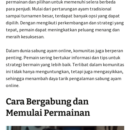
permainan dan pilihan untuk memenuhi selera berbeda
para penjudi. Mulai dari pertarungan ayam tradisional
sampai turnamen besar, terdapat banyak opsi yang dapat
dipilih. Dengan mengikuti perkembangan dan strategi yang
tepat, pemain dapat meningkatkan peluang menang dan
meraih kesuksesan.
Dalam dunia sabung ayam online, komunitas juga berperan
penting. Pemain sering bertukar informasi dan tips untuk
strategi bermain yang lebih baik. Terlibat dalam komunitas
ini tidak hanya menguntungkan, tetapi juga mengasyikkan,
sehingga menambah daya tarik pengalaman sabung ayam
online.
Cara Bergabung dan
Memulai Permainan