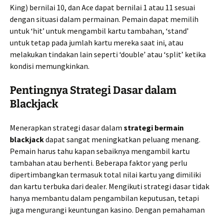
King) bernilai 10, dan Ace dapat bernilai 1 atau 11 sesuai
dengan situasi dalam permainan. Pemain dapat memilih
untuk ‘hit’ untuk mengambil kartu tambahan, ‘stand’
untuk tetap pada jumlah kartu mereka saat ini, atau
melakukan tindakan lain seperti ‘double’ atau ‘split’ ketika
kondisi memungkinkan.
Pentingnya Strategi Dasar dalam
Blackjack
Menerapkan strategi dasar dalam
strategi bermain
blackjack
dapat sangat meningkatkan peluang menang.
Pemain harus tahu kapan sebaiknya mengambil kartu
tambahan atau berhenti. Beberapa faktor yang perlu
dipertimbangkan termasuk total nilai kartu yang dimiliki
dan kartu terbuka dari dealer. Mengikuti strategi dasar tidak
hanya membantu dalam pengambilan keputusan, tetapi
juga mengurangi keuntungan kasino. Dengan pemahaman