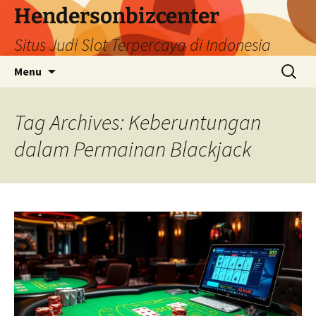
Hendersonbizcenter
Situs Judi Slot Terpercaya di Indonesia
Skip
Search
Menu
to
for:
content
Tag Archives: Keberuntungan
dalam Permainan Blackjack