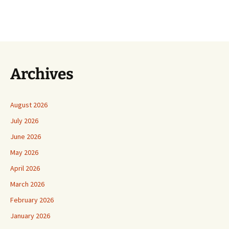
Archives
August 2026
July 2026
June 2026
May 2026
April 2026
March 2026
February 2026
January 2026