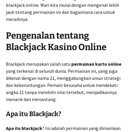
blackjack online. Mari kita mulai dengan mengenal lebih
jauh tentang permainan ini dan bagaimana cara untuk
meraihnya.
Pengenalan tentang
Blackjack Kasino Online
Blackjack merupakan salah satu
permainan kartu online
yang terkenal di seluruh dunia. Permainan ini, yang juga
dikenal dengan nama 21, menggabungkan unsur strategi
dan keberuntungan. Pemain berusaha untuk mendekati
angka 21 tanpa melebihi nilai tersebut, menjadikannya
menarik dan menantang.
Apa itu Blackjack?
Apa itu blackjack
? Ini adalah permainan yang dimainkan