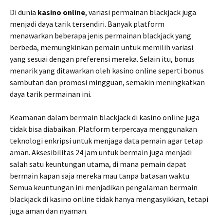
Di dunia
kasino online
, variasi permainan blackjack juga
menjadi daya tarik tersendiri. Banyak platform
menawarkan beberapa jenis permainan blackjack yang
berbeda, memungkinkan pemain untuk memilih variasi
yang sesuai dengan preferensi mereka. Selain itu, bonus
menarik yang ditawarkan oleh kasino online seperti bonus
sambutan dan promosi mingguan, semakin meningkatkan
daya tarik permainan ini.
Keamanan dalam bermain blackjack di kasino online juga
tidak bisa diabaikan. Platform terpercaya menggunakan
teknologi enkripsi untuk menjaga data pemain agar tetap
aman. Aksesibilitas 24 jam untuk bermain juga menjadi
salah satu keuntungan utama, di mana pemain dapat
bermain kapan saja mereka mau tanpa batasan waktu.
Semua keuntungan ini menjadikan pengalaman bermain
blackjack di kasino online tidak hanya mengasyikkan, tetapi
juga aman dan nyaman.