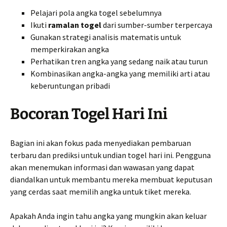
Pelajari pola angka togel sebelumnya
Ikuti
ramalan togel
dari sumber-sumber terpercaya
Gunakan strategi analisis matematis untuk
memperkirakan angka
Perhatikan tren angka yang sedang naik atau turun
Kombinasikan angka-angka yang memiliki arti atau
keberuntungan pribadi
Bocoran Togel Hari Ini
Bagian ini akan fokus pada menyediakan pembaruan
terbaru dan prediksi untuk undian togel hari ini. Pengguna
akan menemukan informasi dan wawasan yang dapat
diandalkan untuk membantu mereka membuat keputusan
yang cerdas saat memilih angka untuk tiket mereka.
Apakah Anda ingin tahu angka yang mungkin akan keluar