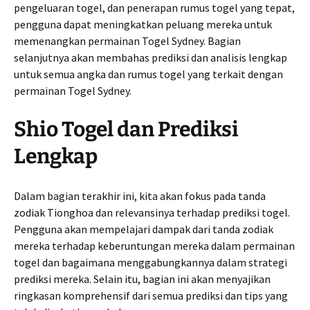
pengeluaran togel, dan penerapan rumus togel yang tepat,
pengguna dapat meningkatkan peluang mereka untuk
memenangkan permainan Togel Sydney. Bagian
selanjutnya akan membahas prediksi dan analisis lengkap
untuk semua angka dan rumus togel yang terkait dengan
permainan Togel Sydney.
Shio Togel dan Prediksi
Lengkap
Dalam bagian terakhir ini, kita akan fokus pada tanda
zodiak Tionghoa dan relevansinya terhadap prediksi togel.
Pengguna akan mempelajari dampak dari tanda zodiak
mereka terhadap keberuntungan mereka dalam permainan
togel dan bagaimana menggabungkannya dalam strategi
prediksi mereka. Selain itu, bagian ini akan menyajikan
ringkasan komprehensif dari semua prediksi dan tips yang