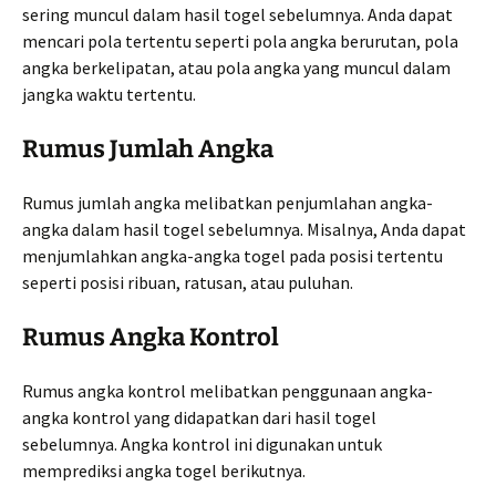
sering muncul dalam hasil togel sebelumnya. Anda dapat
mencari pola tertentu seperti pola angka berurutan, pola
angka berkelipatan, atau pola angka yang muncul dalam
jangka waktu tertentu.
Rumus Jumlah Angka
Rumus jumlah angka melibatkan penjumlahan angka-
angka dalam hasil togel sebelumnya. Misalnya, Anda dapat
menjumlahkan angka-angka togel pada posisi tertentu
seperti posisi ribuan, ratusan, atau puluhan.
Rumus Angka Kontrol
Rumus angka kontrol melibatkan penggunaan angka-
angka kontrol yang didapatkan dari hasil togel
sebelumnya. Angka kontrol ini digunakan untuk
memprediksi angka togel berikutnya.