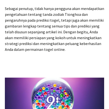
Sebagai penutup, tidak hanya pengguna akan mendapatkan
pengetahuan tentang tanda zodiak Tionghoa dan
pengaruhnya pada prediksi togel, tetapi juga akan memiliki
gambaran lengkap tentang semua tips dan prediksi yang
telah disusun sepanjang artikel ini. Dengan begitu, Anda
akan memiliki persiapan yang kokoh untuk meningkatkan
strategi prediksi dan meningkatkan peluang keberhasilan
Anda dalam permainan togel online.