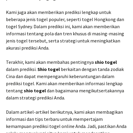
Kami juga akan memberikan prediksi lengkap untuk
beberapa jenis togel populer, seperti togel Hongkong dan
togel Sydney. Dalam prediksi ini, kami akan memberikan
informasi tentang pola dan tren khusus di masing-masing
jenis togel tersebut, serta strategi untuk meningkatkan
akurasi prediksi Anda.
Terakhir, kami akan membahas pentingnya
shio togel
dalam prediksi.
Shio togel
berkaitan dengan tanda zodiak
Cina dan dapat mempengaruhi keberuntungan dalam
prediksi togel. Kami akan memberikan informasi lengkap
tentang
shio togel
dan bagaimana mengikutsertakannya
dalam strategi prediksi Anda.
Dalam artikel-artikel berikutnya, kami akan membagikan
informasi dan tips terbaru untuk mempertajam
kemampuan prediksi togel online Anda. Jadi, pastikan Anda