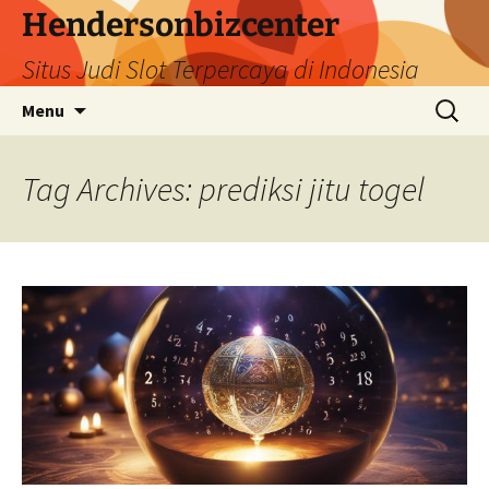
Hendersonbizcenter
Situs Judi Slot Terpercaya di Indonesia
Skip
Search
Menu
to
for:
content
Tag Archives: prediksi jitu togel