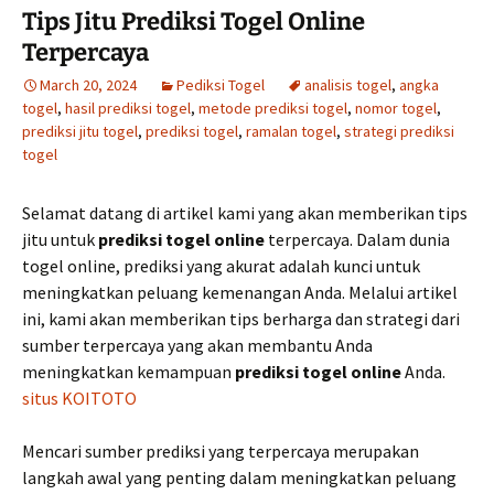
Tips Jitu Prediksi Togel Online
Terpercaya
March 20, 2024
Pediksi Togel
analisis togel
,
angka
togel
,
hasil prediksi togel
,
metode prediksi togel
,
nomor togel
,
prediksi jitu togel
,
prediksi togel
,
ramalan togel
,
strategi prediksi
togel
Selamat datang di artikel kami yang akan memberikan tips
jitu untuk
prediksi togel online
terpercaya. Dalam dunia
togel online, prediksi yang akurat adalah kunci untuk
meningkatkan peluang kemenangan Anda. Melalui artikel
ini, kami akan memberikan tips berharga dan strategi dari
sumber terpercaya yang akan membantu Anda
meningkatkan kemampuan
prediksi togel online
Anda.
situs KOITOTO
Mencari sumber prediksi yang terpercaya merupakan
langkah awal yang penting dalam meningkatkan peluang