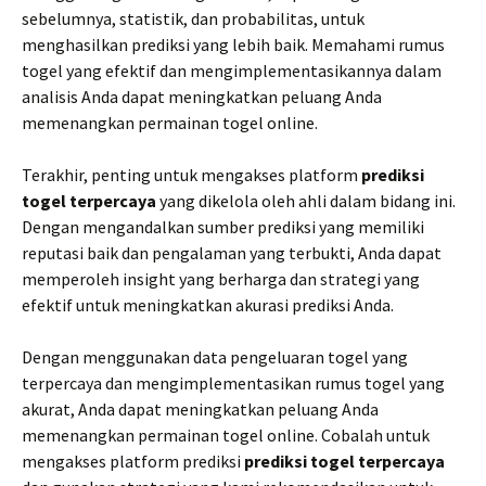
sebelumnya, statistik, dan probabilitas, untuk
menghasilkan prediksi yang lebih baik. Memahami rumus
togel yang efektif dan mengimplementasikannya dalam
analisis Anda dapat meningkatkan peluang Anda
memenangkan permainan togel online.
Terakhir, penting untuk mengakses platform
prediksi
togel terpercaya
yang dikelola oleh ahli dalam bidang ini.
Dengan mengandalkan sumber prediksi yang memiliki
reputasi baik dan pengalaman yang terbukti, Anda dapat
memperoleh insight yang berharga dan strategi yang
efektif untuk meningkatkan akurasi prediksi Anda.
Dengan menggunakan data pengeluaran togel yang
terpercaya dan mengimplementasikan rumus togel yang
akurat, Anda dapat meningkatkan peluang Anda
memenangkan permainan togel online. Cobalah untuk
mengakses platform prediksi
prediksi togel terpercaya