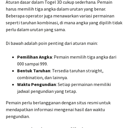
Aturan dasar dalam Togel 3D cukup sederhana. Pemain
harus memilih tiga angka dalam urutan yang benar.
Beberapa operator juga menawarkan variasi permainan
seperti taruhan kombinasi, di mana angka yang dipilih tidak
perlu dalam urutan yang sama.
Di bawah adalah poin penting dari aturan main:
Pemilihan Angka
: Pemain memilih tiga angka dari
000 sampai 999.
Bentuk Taruhan
: Tersedia taruhan straight,
combination, dan lainnya.
Waktu Pengundian
: Setiap permainan memiliki
jadwal pengundian yang tetap.
Pemain perlu berlangganan dengan situs resmi untuk
mendapatkan informasi mengenai hasil dan waktu
pengundian.