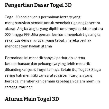
Pengertian Dasar Togel 3D
Togel 3D adalah jenis permainan lottery yang
mengharuskan pemain untuk menebak tiga angka secara
akurat. Angka-angka yang dipilih umumnya berkisar antara
000 hingga 999. Jika pemain berhasil menebak tiga angka
sekaligus dengan urutan yang tepat, mereka berhak
mendapatkan hadiah utama.
Permainan ini menarik banyak perhatian karena
kesederhanaan dan peluangnya yang lebih menarik
dibandingkan jenis Togel lainnya. Selain itu, Togel 3D juga
sering kali memiliki variasi atau sistem taruhan yang
berbeda, memberikan pemain kebebasan dalam memilih
strategi taruhan.
Aturan Main Togel 3D