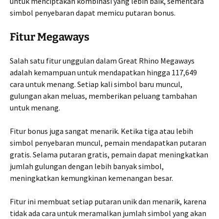
untuk menciptakan kombinasi yang lebih baik, sementara
simbol penyebaran dapat memicu putaran bonus.
Fitur Megaways
Salah satu fitur unggulan dalam Great Rhino Megaways
adalah kemampuan untuk mendapatkan hingga 117,649
cara untuk menang. Setiap kali simbol baru muncul,
gulungan akan meluas, memberikan peluang tambahan
untuk menang.
Fitur bonus juga sangat menarik. Ketika tiga atau lebih
simbol penyebaran muncul, pemain mendapatkan putaran
gratis. Selama putaran gratis, pemain dapat meningkatkan
jumlah gulungan dengan lebih banyak simbol,
meningkatkan kemungkinan kemenangan besar.
Fitur ini membuat setiap putaran unik dan menarik, karena
tidak ada cara untuk meramalkan jumlah simbol yang akan