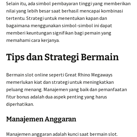
Selain itu, ada simbol pembayaran tinggi yang memberikan
nilai yang lebih besar saat berhasil mencapai kombinasi
tertentu. Strategi untuk menentukan kapan dan
bagaimana menggunakan simbol-simbol ini dapat
memberi keuntungan signifikan bagi pemain yang
memahami cara kerjanya.
Tips dan Strategi Bermain
Bermain slot online seperti Great Rhino Megaways
memerlukan kiat dan strategi untuk meningkatkan
peluang menang. Manajemen yang baik dan pemanfaatan
fitur bonus adalah dua aspek penting yang harus
diperhatikan.
Manajemen Anggaran
Manajemen anggaran adalah kunci saat bermain slot.