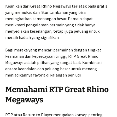
Keunikan dari Great Rhino Megaways terletak pada grafis
yang memukau dan fitur tambahan yang bisa
meningkatkan kemenangan besar. Pemain dapat
menikmati pengalaman bermain yang tidak hanya
menyediakan kesenangan, tetapi juga peluang untuk
meraih hadiah yang signifikan.
Bagi mereka yang mencari permainan dengan tingkat
keamanan dan kepercayaan tinggi, RTP Great Rhino
Megaways adalah pilihan yang sangat baik. Kombinasi
antara keandalan dan peluang besar untuk menang
menjadikannya favorit di kalangan penjudi.
Memahami RTP Great Rhino
Megaways
RTP atau Return to Player merupakan konsep penting