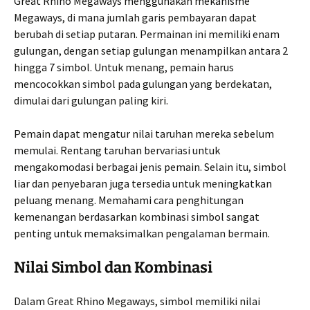
Great Rhino Megaways menggunakan mekanisme
Megaways, di mana jumlah garis pembayaran dapat
berubah di setiap putaran. Permainan ini memiliki enam
gulungan, dengan setiap gulungan menampilkan antara 2
hingga 7 simbol. Untuk menang, pemain harus
mencocokkan simbol pada gulungan yang berdekatan,
dimulai dari gulungan paling kiri.
Pemain dapat mengatur nilai taruhan mereka sebelum
memulai. Rentang taruhan bervariasi untuk
mengakomodasi berbagai jenis pemain. Selain itu, simbol
liar dan penyebaran juga tersedia untuk meningkatkan
peluang menang. Memahami cara penghitungan
kemenangan berdasarkan kombinasi simbol sangat
penting untuk memaksimalkan pengalaman bermain.
Nilai Simbol dan Kombinasi
Dalam Great Rhino Megaways, simbol memiliki nilai