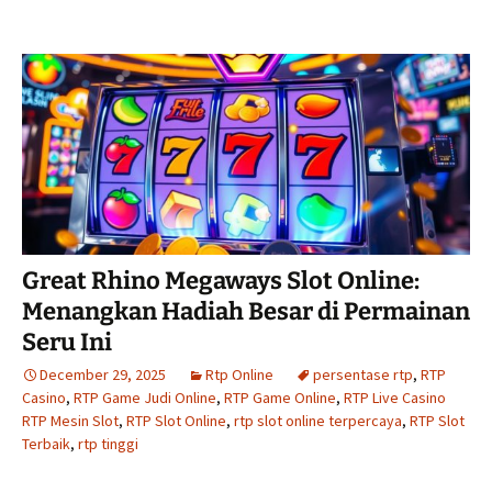
Great Rhino Megaways Slot Online:
Menangkan Hadiah Besar di Permainan
Seru Ini
December 29, 2025
Rtp Online
persentase rtp
,
RTP
Casino
,
RTP Game Judi Online
,
RTP Game Online
,
RTP Live Casino
RTP Mesin Slot
,
RTP Slot Online
,
rtp slot online terpercaya
,
RTP Slot
Terbaik
,
rtp tinggi