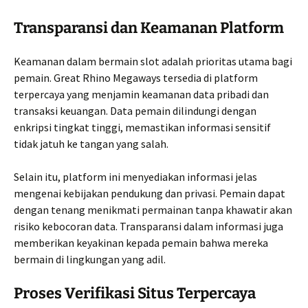
Transparansi dan Keamanan Platform
Keamanan dalam bermain slot adalah prioritas utama bagi
pemain. Great Rhino Megaways tersedia di platform
terpercaya yang menjamin keamanan data pribadi dan
transaksi keuangan. Data pemain dilindungi dengan
enkripsi tingkat tinggi, memastikan informasi sensitif
tidak jatuh ke tangan yang salah.
Selain itu, platform ini menyediakan informasi jelas
mengenai kebijakan pendukung dan privasi. Pemain dapat
dengan tenang menikmati permainan tanpa khawatir akan
risiko kebocoran data. Transparansi dalam informasi juga
memberikan keyakinan kepada pemain bahwa mereka
bermain di lingkungan yang adil.
Proses Verifikasi Situs Terpercaya