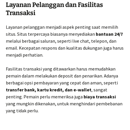
Layanan Pelanggan dan Fasilitas
Transaksi
Layanan pelanggan menjadi aspek penting saat memilih
situs. Situs terpercaya biasanya menyediakan
bantuan 24/7
melalui berbagai saluran, seperti live chat, telepon, dan
email. Kecepatan respons dan kualitas dukungan juga harus
menjadi perhatian.
Fasilitas transaksi yang ditawarkan harus memudahkan
pemain dalam melakukan deposit dan penarikan. Adanya
berbagai opsi pembayaran yang cepat dan aman, seperti
transfer bank, kartu kredit, dan e-wallet
, sangat
penting. Pemain perlu memeriksa juga
biaya transaksi
yang mungkin dikenakan, untuk menghindari pembebanan
yang tidak perlu.