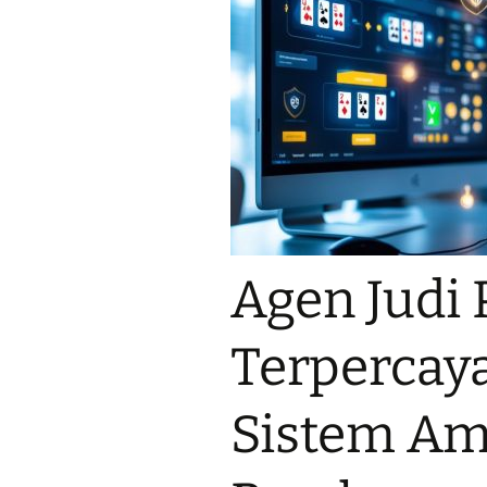
Agen Judi 
Terpercay
Sistem Am