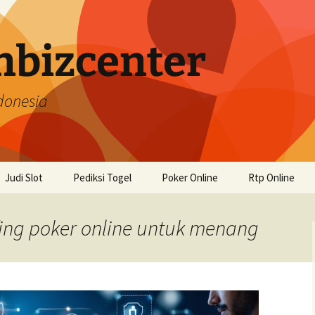
bizcenter
ndonesia
Judi Slot
Pediksi Togel
Poker Online
Rtp Online
ffing poker online untuk menang