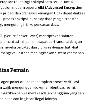
rapkan teknologi enkripsi data terkini untuk
cryption modern seperti
AES (Advanced Encryption
pribadi dan transaksi keuangan tidak dapat diakses
 proses enkripsi ini, setiap data yang ditransfer
i, mengurangi risiko pencurian data.
SL (Secure Socket Layer) menciptakan saluran
lementasi ini, pemain dapat bertransaksi dengan
 mereka tercatat dan diproses dengan hati-hati.
uk mengevaluasi dan meningkatkan sistem keamanan
titas Pemain
agen poker online menerapkan proses verifikasi
ain wajib mengunggah dokumen identitas resmi,
memastikan bahwa mereka adalah pengguna yang sah.
ipuan dan kegiatan ilegal lainnya.