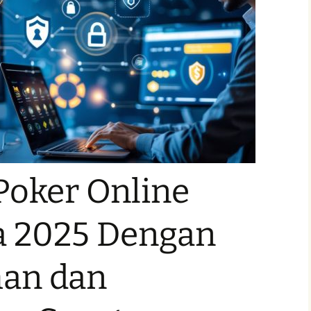
Poker Online
a 2025 Dengan
an dan