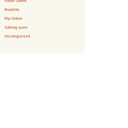
Poker Online
Roulette
Rtp Online
Sabung ayam
Uncategorized