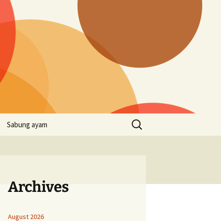
Search
Sabung ayam
for:
Archives
August 2026