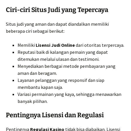
Ciri-ciri Situs Judi yang Tepercaya
Situs judi yang aman dan dapat diandalkan memiliki
beberapa ciri sebagai berikut:
Memiliki
Lisensi Judi Online
dari otoritas terpercaya.
Reputasi baik di kalangan pemain yang dapat
ditemukan melalui ulasan dan testimoni.
Menyediakan berbagai metode pembayaran yang
aman dan beragam.
Layanan pelanggan yang responsif dan siap
membantu kapan saja.
Variasi permainan yang kaya, sehingga menawarkan
banyak pilihan.
Pentingnya Lisensi dan Regulasi
Pentingnya
Regulasi Kasino
tidak bisa diabaikan. Lisensi