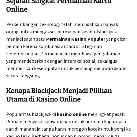
Sejarah Singkat Permainan Kartu
Online
Perkembangan teknologi telah memudahkan banyak
orang untuk mengakses permainan kasino. Blackjack
menjadi salah satu
Permainan Kasino Populer
yang dicari
pemain karena kombinasi antara strategi dan
keberuntungan. Permainan ini membawa pengalaman
yang mendebarkan dengan interaksi sosial, sekaligus
memberikan kesempatan untuk bersaing melawan dealer
secara langsung.
Kenapa Blackjack Menjadi Pilihan
Utama di Kasino Online
Popularitas blackjack di
kasino online
meningkat pesat.
Pemain menyukai kenyamanan untuk bermain kapan saja
dan di mana saja tanpa harus merogoh kocek untuk pergi ke
kasino fisik. Berbagai bonus dan promosi menarik juga