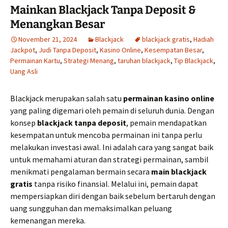
Mainkan Blackjack Tanpa Deposit &
Menangkan Besar
November 21, 2024
Blackjack
blackjack gratis
,
Hadiah
Jackpot
,
Judi Tanpa Deposit
,
Kasino Online
,
Kesempatan Besar
,
Permainan Kartu
,
Strategi Menang
,
taruhan blackjack
,
Tip Blackjack
,
Uang Asli
Blackjack merupakan salah satu
permainan kasino online
yang paling digemari oleh pemain di seluruh dunia. Dengan
konsep
blackjack tanpa deposit
, pemain mendapatkan
kesempatan untuk mencoba permainan ini tanpa perlu
melakukan investasi awal. Ini adalah cara yang sangat baik
untuk memahami aturan dan strategi permainan, sambil
menikmati pengalaman bermain secara
main blackjack
gratis
tanpa risiko finansial. Melalui ini, pemain dapat
mempersiapkan diri dengan baik sebelum bertaruh dengan
uang sungguhan dan memaksimalkan peluang
kemenangan mereka.