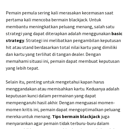
Pemain pemula sering kali merasakan kecemasan saat
pertama kali mencoba bermain blackjack. Untuk
membantu meningkatkan peluang menang, salah satu
strategi yang dapat diterapkan adalah menggunakan
basic
strategy
. Strategi ini melibatkan pengambilan keputusan
hit atau stand berdasarkan total nilai kartu yang dimiliki
dan kartu yang terlihat di tangan dealer. Dengan
memahami situasi ini, pemain dapat membuat keputusan
yang lebih tepat.
Selain itu, penting untuk mengetahui kapan harus
menggandakan atau memisahkan kartu. Keduanya adalah
keputusan kunci dalam permainan yang dapat
mempengaruhi hasil akhir. Dengan menguasai momen-
momen kritis ini, pemain dapat mengoptimalkan peluang
mereka untuk menang.
Tips bermain blackjack
juga
menyarankan agar pemain tidak terburu-buru dalam