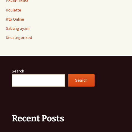
Poker Online
Roulette
Rtp Online
Sabung ayam
Uncategorized
Search
Search
Recent Posts