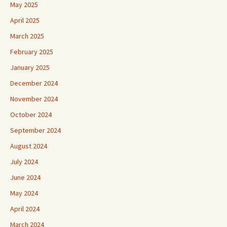
May 2025
April 2025
March 2025
February 2025
January 2025
December 2024
November 2024
October 2024
September 2024
August 2024
July 2024
June 2024
May 2024
April 2024
March 2024