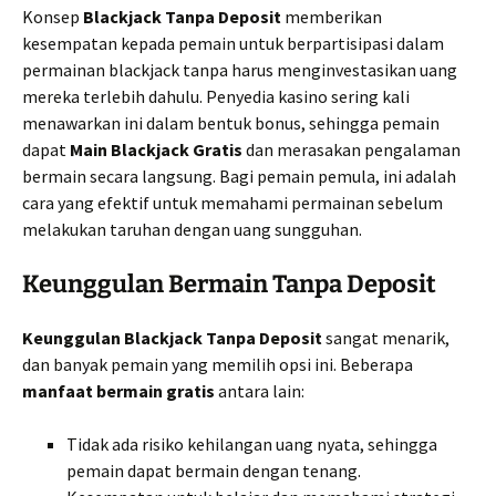
Konsep
Blackjack Tanpa Deposit
memberikan
kesempatan kepada pemain untuk berpartisipasi dalam
permainan blackjack tanpa harus menginvestasikan uang
mereka terlebih dahulu. Penyedia kasino sering kali
menawarkan ini dalam bentuk bonus, sehingga pemain
dapat
Main Blackjack Gratis
dan merasakan pengalaman
bermain secara langsung. Bagi pemain pemula, ini adalah
cara yang efektif untuk memahami permainan sebelum
melakukan taruhan dengan uang sungguhan.
Keunggulan Bermain Tanpa Deposit
Keunggulan Blackjack Tanpa Deposit
sangat menarik,
dan banyak pemain yang memilih opsi ini. Beberapa
manfaat bermain gratis
antara lain:
Tidak ada risiko kehilangan uang nyata, sehingga
pemain dapat bermain dengan tenang.