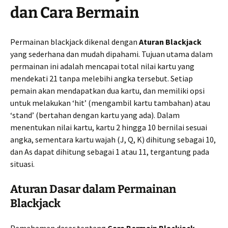
dan Cara Bermain
Permainan blackjack dikenal dengan
Aturan Blackjack
yang sederhana dan mudah dipahami. Tujuan utama dalam
permainan ini adalah mencapai total nilai kartu yang
mendekati 21 tanpa melebihi angka tersebut. Setiap
pemain akan mendapatkan dua kartu, dan memiliki opsi
untuk melakukan ‘hit’ (mengambil kartu tambahan) atau
‘stand’ (bertahan dengan kartu yang ada). Dalam
menentukan nilai kartu, kartu 2 hingga 10 bernilai sesuai
angka, sementara kartu wajah (J, Q, K) dihitung sebagai 10,
dan As dapat dihitung sebagai 1 atau 11, tergantung pada
situasi.
Aturan Dasar dalam Permainan
Blackjack