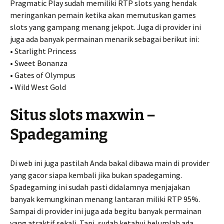
Pragmatic Play sudah memiliki RTP slots yang hendak
meringankan pemain ketika akan memutuskan games
slots yang gampang menang jekpot. Juga di provider ini
juga ada banyak permainan menarik sebagai berikut ini:
• Starlight Princess
• Sweet Bonanza
• Gates of Olympus
• Wild West Gold
Situs slots maxwin –
Spadegaming
Di web ini juga pastilah Anda bakal dibawa main di provider
yang gacor siapa kembali jika bukan spadegaming.
Spadegaming ini sudah pasti didalamnya menjajakan
banyak kemungkinan menang lantaran miliki RTP 95%.
Sampai di provider ini juga ada begitu banyak permainan
yang atraktif sekali. Tapi, sudah ketahui belumlah ada