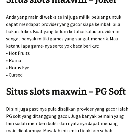
Anda yang main di web-site ini juga miliki peluang untuk
dapat mendapat provider yang gacor siapa kembali bila
bukan Joker. Buat yang belum ketahui kalau provider ini
sangat banyak miliki games yang sangat menarik. Mau
ketahui apa game-nya serta yok baca berikut:
• Hot Fruits
• Roma
• Horus Eye
• Cursed
Situs slots maxwin – PG Soft
Di sini juga pastinya pula disajikan provider yang gacor ialah
PG soft yang ditanggung gacor. Juga banyak pemain yang
lain sudah memberi bukti dan nyatanya dapat menang
main didalamnya. Masalah ini tentu tidak lain sebab