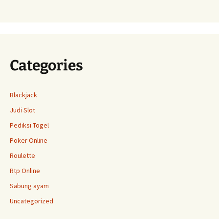
Categories
Blackjack
Judi Slot
Pediksi Togel
Poker Online
Roulette
Rtp Online
Sabung ayam
Uncategorized