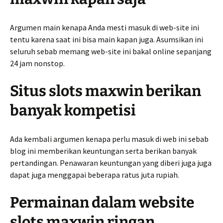
Argumen main kenapa Anda mesti masuk di web-site ini
tentu karena saat ini bisa main kapan juga. Asumsikan ini
seluruh sebab memang web-site ini bakal online sepanjang
24 jam nonstop.
Situs slots maxwin berikan
banyak kompetisi
Ada kembali argumen kenapa perlu masuk di web ini sebab
blog ini memberikan keuntungan serta berikan banyak
pertandingan. Penawaran keuntungan yang diberi juga juga
dapat juga menggapai beberapa ratus juta rupiah.
Permainan dalam website
slots maxwin ringan