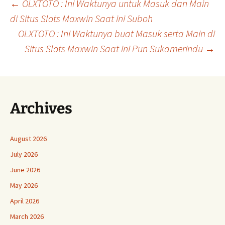
Post
←
OLXTOTO : Ini Waktunya untuk Masuk dan Main
di Situs Slots Maxwin Saat ini Suboh
OLXTOTO : Ini Waktunya buat Masuk serta Main di
navigation
Situs Slots Maxwin Saat ini Pun Sukamerindu
→
Archives
August 2026
July 2026
June 2026
May 2026
April 2026
March 2026