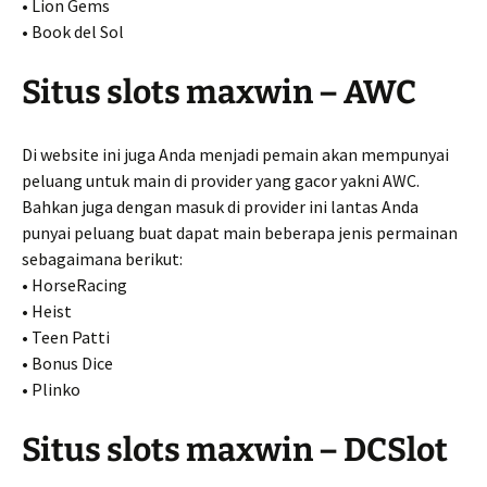
• Lion Gems
• Book del Sol
Situs slots maxwin – AWC
Di website ini juga Anda menjadi pemain akan mempunyai
peluang untuk main di provider yang gacor yakni AWC.
Bahkan juga dengan masuk di provider ini lantas Anda
punyai peluang buat dapat main beberapa jenis permainan
sebagaimana berikut:
• HorseRacing
• Heist
• Teen Patti
• Bonus Dice
• Plinko
Situs slots maxwin – DCSlot