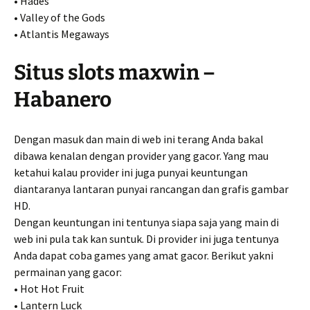
• Hades
• Valley of the Gods
• Atlantis Megaways
Situs slots maxwin –
Habanero
Dengan masuk dan main di web ini terang Anda bakal
dibawa kenalan dengan provider yang gacor. Yang mau
ketahui kalau provider ini juga punyai keuntungan
diantaranya lantaran punyai rancangan dan grafis gambar
HD.
Dengan keuntungan ini tentunya siapa saja yang main di
web ini pula tak kan suntuk. Di provider ini juga tentunya
Anda dapat coba games yang amat gacor. Berikut yakni
permainan yang gacor:
• Hot Hot Fruit
• Lantern Luck