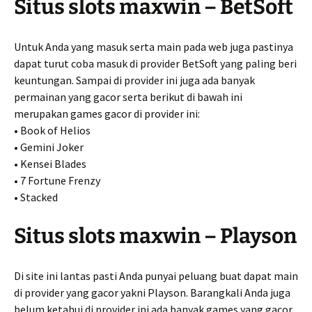
Situs slots maxwin – BetSoft
Untuk Anda yang masuk serta main pada web juga pastinya
dapat turut coba masuk di provider BetSoft yang paling beri
keuntungan. Sampai di provider ini juga ada banyak
permainan yang gacor serta berikut di bawah ini
merupakan games gacor di provider ini:
• Book of Helios
• Gemini Joker
• Kensei Blades
• 7 Fortune Frenzy
• Stacked
Situs slots maxwin – Playson
Di site ini lantas pasti Anda punyai peluang buat dapat main
di provider yang gacor yakni Playson. Barangkali Anda juga
belum ketahui di provider ini ada banyak games yang gacor