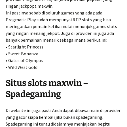
ringan jackpopt maxwin.
Ini pastinya sebab di seluruh games yang ada pada
Pragmatic Play sudah mempunyai RTP slots yang bisa
meringankan pemain ketika mulai menunjuk games slots
yang ringan menang jekpot. Juga di provider ini juga ada
banyak permainan menarik sebagaimana berikut ini:
• Starlight Princess
• Sweet Bonanza
• Gates of Olympus
• Wild West Gold
Situs slots maxwin –
Spadegaming
Di website ini juga pasti Anda dapat dibawa main di provider
yang gacor siapa kembali jika bukan spadegaming.
Spadegaming ini tentu didalamnya menjajakan begitu