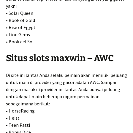
yakni:
• Solar Queen
• Book of Gold
• Rise of Egypt
• Lion Gems
• Book del Sol
Situs slots maxwin – AWC
Di site ini lantas Anda selaku pemain akan memiliki peluang
untuk main di provider yang gacor adalah AWC. Sampai
dengan masuk di provider ini lantas Anda punyai peluang
untuk dapat main beberapa ragam permainan
sebagaimana berikut:
• HorseRacing
• Heist
• Teen Patti
• Bonus Dice