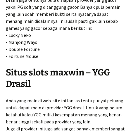
Di sini juga tentunya pula disiapkan provider yang gacor
yakni PG soft yang ditanggung gacor. Banyak pula pemain
yang lain udah memberi bukti serta nyatanya dapat
menang main didalamnya. Ini sudah pasti gak lain sebab
games yang gacor sebagaimana berikut ini:
• Lucky Neko
• Mahjong Ways
• Double Fortune
• Fortune Mouse
Situs slots maxwin – YGG
Drasil
Anda yang main di web-site ini lantas tentu punyai peluang
untuk dapat main di provider YGG drasil. Untuk yang belum
ketahui kalau YGG miliki kesempatan menang yang benar-
benar tinggi sekali pada provider yang lain.
Juga di provider ini juga ada sangat banyak memberi sangat