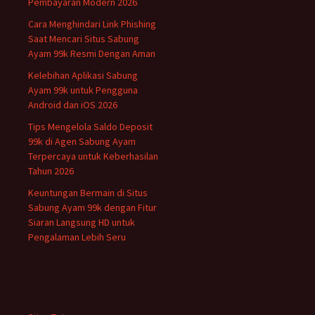
Pembayaran Modern 2026
Cara Menghindari Link Phishing
Saat Mencari Situs Sabung
Ayam 99k Resmi Dengan Aman
Kelebihan Aplikasi Sabung
Ayam 99k untuk Pengguna
Android dan iOS 2026
Tips Mengelola Saldo Deposit
99k di Agen Sabung Ayam
Terpercaya untuk Keberhasilan
Tahun 2026
Keuntungan Bermain di Situs
Sabung Ayam 99k dengan Fitur
Siaran Langsung HD untuk
Pengalaman Lebih Seru