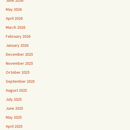
June 2026
May 2026
April 2026
March 2026
February 2026
January 2026
December 2025
November 2025
October 2025
September 2025
August 2025
July 2025
June 2025
May 2025
April 2025