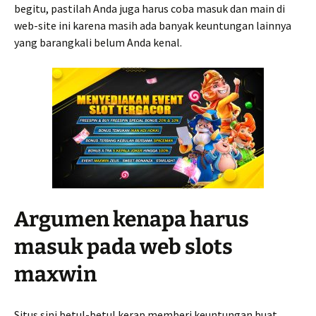
begitu, pastilah Anda juga harus coba masuk dan main di
web-site ini karena masih ada banyak keuntungan lainnya
yang barangkali belum Anda kenal.
Argumen kenapa harus
masuk pada web slots
maxwin
Situs sini betul-betul kerap memberi keuntungan buat