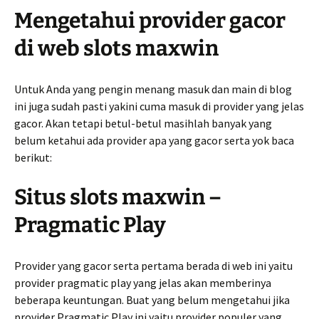
Mengetahui provider gacor
di web slots maxwin
Untuk Anda yang pengin menang masuk dan main di blog
ini juga sudah pasti yakini cuma masuk di provider yang jelas
gacor. Akan tetapi betul-betul masihlah banyak yang
belum ketahui ada provider apa yang gacor serta yok baca
berikut:
Situs slots maxwin –
Pragmatic Play
Provider yang gacor serta pertama berada di web ini yaitu
provider pragmatic play yang jelas akan memberinya
beberapa keuntungan. Buat yang belum mengetahui jika
provider Pragmatic Play ini yaitu provider populer yang