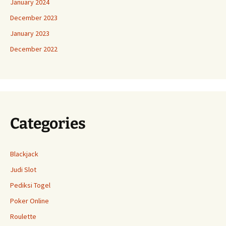
January 2024
December 2023
January 2023
December 2022
Categories
Blackjack
Judi Slot
Pediksi Togel
Poker Online
Roulette