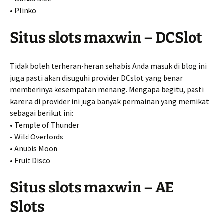
• Plinko
Situs slots maxwin – DCSlot
Tidak boleh terheran-heran sehabis Anda masuk di blog ini
juga pasti akan disuguhi provider DCslot yang benar
memberinya kesempatan menang. Mengapa begitu, pasti
karena di provider ini juga banyak permainan yang memikat
sebagai berikut ini:
• Temple of Thunder
• Wild Overlords
• Anubis Moon
• Fruit Disco
Situs slots maxwin – AE
Slots