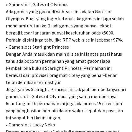
• Game slots Gates of Olympus
Ada games yang gacor di web-site ini adalah Gates of
Olympus. Buat yang ingin ketahui jika games ini juga sudah
mendiami urutan ke-2 jadi games yang punyai jekpot
bergaji besar lantaran punyai keseluruhan odds x5000.
Pemain di sini juga tahu jika RTP web-site ini sebesar 97%.
• Game slots Starlight Princess
Dengan Anda masuk dan main di site ini lantas pasti harus
tahu ada bocoran permainan yang amat gacor siapa
kembali bila bukan Starlight Princess. Permainan ini
berawal dari provider pragmatic play yang benar-benar
telah demikian termashyur.
Juga games Starlight Princess ini tak jauh pembedanya dari
games slots Gates of Olympus yang sama memberinya
keuntungan. Di permainan ini juga ada bonus 15x free spin
yang penghasilan pemain dalam waktu cepat dan pastilah
ini sangat beri keuntungan.
• Game slots Lucky Neko
Permainan slots Lucky Neko jadi permainan yang sangat