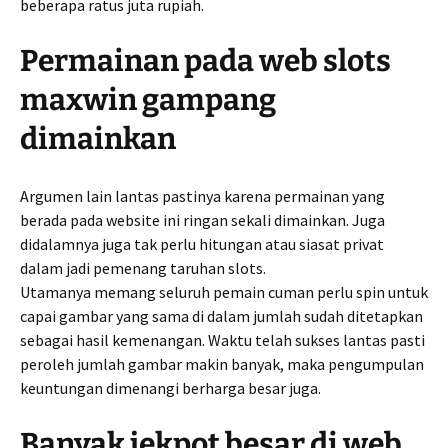
beberapa ratus juta rupiah.
Permainan pada web slots
maxwin gampang
dimainkan
Argumen lain lantas pastinya karena permainan yang
berada pada website ini ringan sekali dimainkan. Juga
didalamnya juga tak perlu hitungan atau siasat privat
dalam jadi pemenang taruhan slots.
Utamanya memang seluruh pemain cuman perlu spin untuk
capai gambar yang sama di dalam jumlah sudah ditetapkan
sebagai hasil kemenangan. Waktu telah sukses lantas pasti
peroleh jumlah gambar makin banyak, maka pengumpulan
keuntungan dimenangi berharga besar juga.
Banyak jekpot besar di web