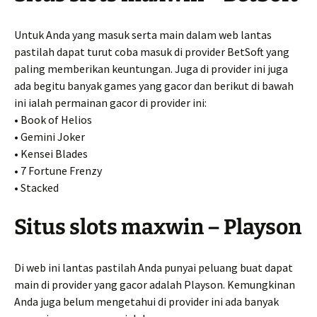
Untuk Anda yang masuk serta main dalam web lantas
pastilah dapat turut coba masuk di provider BetSoft yang
paling memberikan keuntungan. Juga di provider ini juga
ada begitu banyak games yang gacor dan berikut di bawah
ini ialah permainan gacor di provider ini:
• Book of Helios
• Gemini Joker
• Kensei Blades
• 7 Fortune Frenzy
• Stacked
Situs slots maxwin – Playson
Di web ini lantas pastilah Anda punyai peluang buat dapat
main di provider yang gacor adalah Playson. Kemungkinan
Anda juga belum mengetahui di provider ini ada banyak