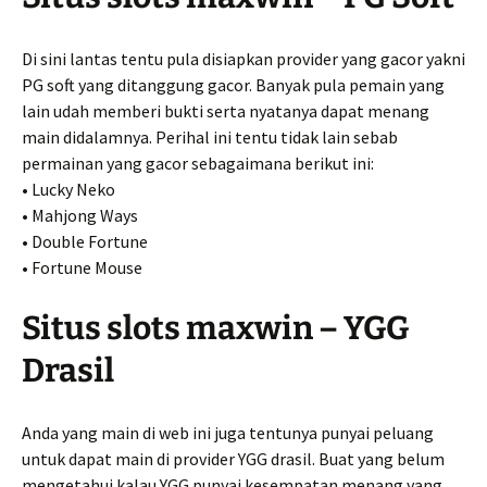
Di sini lantas tentu pula disiapkan provider yang gacor yakni
PG soft yang ditanggung gacor. Banyak pula pemain yang
lain udah memberi bukti serta nyatanya dapat menang
main didalamnya. Perihal ini tentu tidak lain sebab
permainan yang gacor sebagaimana berikut ini:
• Lucky Neko
• Mahjong Ways
• Double Fortune
• Fortune Mouse
Situs slots maxwin – YGG
Drasil
Anda yang main di web ini juga tentunya punyai peluang
untuk dapat main di provider YGG drasil. Buat yang belum
mengetahui kalau YGG punyai kesempatan menang yang