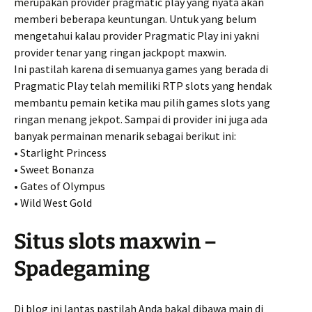
merupakan provider pragmatic play yang nyata akan
memberi beberapa keuntungan. Untuk yang belum
mengetahui kalau provider Pragmatic Play ini yakni
provider tenar yang ringan jackpopt maxwin.
Ini pastilah karena di semuanya games yang berada di
Pragmatic Play telah memiliki RTP slots yang hendak
membantu pemain ketika mau pilih games slots yang
ringan menang jekpot. Sampai di provider ini juga ada
banyak permainan menarik sebagai berikut ini:
• Starlight Princess
• Sweet Bonanza
• Gates of Olympus
• Wild West Gold
Situs slots maxwin –
Spadegaming
Di blog ini lantas pastilah Anda bakal dibawa main di