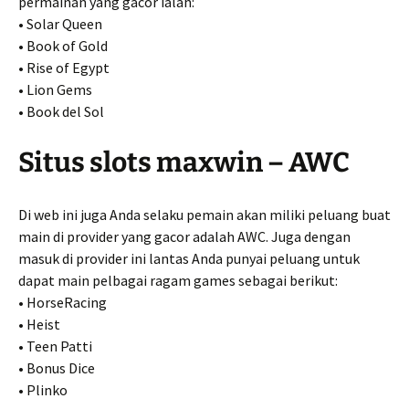
permainan yang gacor ialah:
• Solar Queen
• Book of Gold
• Rise of Egypt
• Lion Gems
• Book del Sol
Situs slots maxwin – AWC
Di web ini juga Anda selaku pemain akan miliki peluang buat
main di provider yang gacor adalah AWC. Juga dengan
masuk di provider ini lantas Anda punyai peluang untuk
dapat main pelbagai ragam games sebagai berikut:
• HorseRacing
• Heist
• Teen Patti
• Bonus Dice
• Plinko