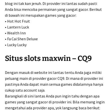
blog ini tak kan jenuh. Di provider ini lantas sudah pasti
Anda bisa mencoba permainan yang sangat gacor. Berikut
di bawah ini merupakan games yang gacor:
• Hot Hot Fruit
• Lantern Luck
• Wealth Inn
• Fa Cai Shen Deluxe
• Lucky Lucky
Situs slots maxwin – CQ9
Dengan masuk di website ini lantas tentu Anda juga miliki
peluang main di provider gacor CQ9. Di mana di provider ini
pastinya Anda dapat main semua games didalamnya hanya
cukup satu account saja.
Barangkali di sini lantas Anda pun ingin tahu dengan apa
games yang sangat gacor di provider ini. Bila memang ingin
mengetahui ada provider apa, yok langsung baca berikut: