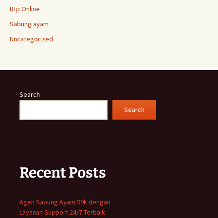
Rtp Online
Sabung ayam
Uncategorized
Search
Search
Recent Posts
Agen Sabung Ayam 99k dengan
Layanan Support 24/7 Terbaik