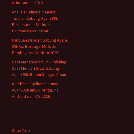
di Indonesia 2026
Analisis Peluang Menang
Taruhan Sabung Ayam 99k
Berdasarkan Statistik
Pertandingan Terbaru
Panduan Deposit Sabung Ayam
99k Via Berbagai Metode
Pembayaran Modern 2026
Cara Menghindari Link Phishing
Saat Mencari Situs Sabung
Ayam 99k Resmi Dengan Aman
Kelebihan Aplikasi Sabung
Ayam 99k untuk Pengguna
Android dan iOS 2026
Situs Toto