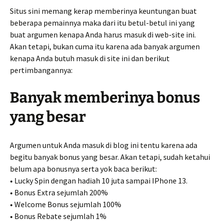
Situs sini memang kerap memberinya keuntungan buat
beberapa pemainnya maka dari itu betul-betul ini yang
buat argumen kenapa Anda harus masuk di web-site ini.
Akan tetapi, bukan cuma itu karena ada banyak argumen
kenapa Anda butuh masuk di site ini dan berikut
pertimbangannya:
Banyak memberinya bonus
yang besar
Argumen untuk Anda masuk di blog ini tentu karena ada
begitu banyak bonus yang besar. Akan tetapi, sudah ketahui
belum apa bonusnya serta yok baca berikut:
• Lucky Spin dengan hadiah 10 juta sampai IPhone 13.
• Bonus Extra sejumlah 200%
• Welcome Bonus sejumlah 100%
• Bonus Rebate sejumlah 1%