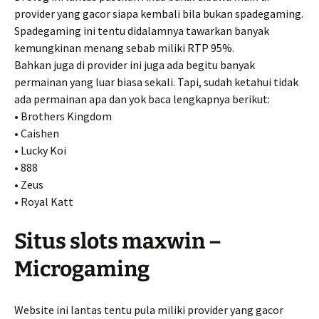
provider yang gacor siapa kembali bila bukan spadegaming.
Spadegaming ini tentu didalamnya tawarkan banyak
kemungkinan menang sebab miliki RTP 95%.
Bahkan juga di provider ini juga ada begitu banyak
permainan yang luar biasa sekali. Tapi, sudah ketahui tidak
ada permainan apa dan yok baca lengkapnya berikut:
• Brothers Kingdom
• Caishen
• Lucky Koi
• 888
• Zeus
• Royal Katt
Situs slots maxwin –
Microgaming
Website ini lantas tentu pula miliki provider yang gacor