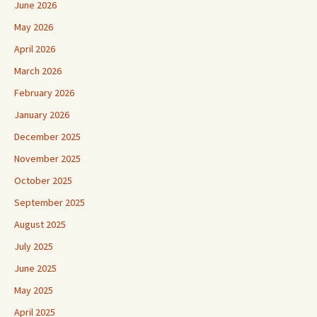
June 2026
May 2026
April 2026
March 2026
February 2026
January 2026
December 2025
November 2025
October 2025
September 2025
August 2025
July 2025
June 2025
May 2025
April 2025