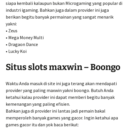
siapa kembali kalaupun bukan Microgaming yang popular di
industri igaming. Bahkan juga dalam provider ini juga
berikan begitu banyak permainan yang sangat menarik
yakni:
• Zeus
• Mega Money Multi
• Dragaon Dance
• Lucky Koi
Situs slots maxwin – Boongo
Waktu Anda masuk di site ini juga terang akan mendapati
provider yang paling maxwin yakni boongo. Butuh Anda
ketahui kalau provider ini dapat memberi begitu banyak
kemenangan yang paling efisien.
Bahkan juga di provider ini lantas jadi pemain bakal
memperoleh banyak games yang gacor. Ingin ketahui apa
games gacor itu dan yok baca berikut: