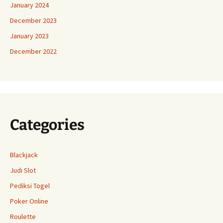
January 2024
December 2023
January 2023
December 2022
Categories
Blackjack
Judi Slot
Pediksi Togel
Poker Online
Roulette