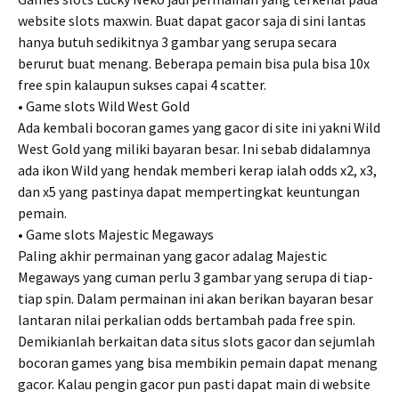
website slots maxwin. Buat dapat gacor saja di sini lantas
hanya butuh sedikitnya 3 gambar yang serupa secara
berurut buat menang. Beberapa pemain bisa pula bisa 10x
free spin kalaupun sukses capai 4 scatter.
• Game slots Wild West Gold
Ada kembali bocoran games yang gacor di site ini yakni Wild
West Gold yang miliki bayaran besar. Ini sebab didalamnya
ada ikon Wild yang hendak memberi kerap ialah odds x2, x3,
dan x5 yang pastinya dapat mempertingkat keuntungan
pemain.
• Game slots Majestic Megaways
Paling akhir permainan yang gacor adalag Majestic
Megaways yang cuman perlu 3 gambar yang serupa di tiap-
tiap spin. Dalam permainan ini akan berikan bayaran besar
lantaran nilai perkalian odds bertambah pada free spin.
Demikianlah berkaitan data situs slots gacor dan sejumlah
bocoran games yang bisa membikin pemain dapat menang
gacor. Kalau pengin gacor pun pasti dapat main di website