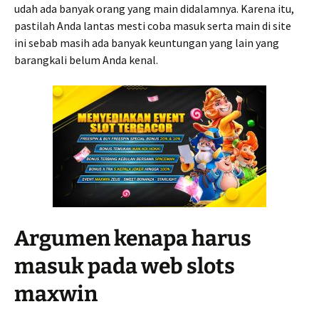
udah ada banyak orang yang main didalamnya. Karena itu,
pastilah Anda lantas mesti coba masuk serta main di site
ini sebab masih ada banyak keuntungan yang lain yang
barangkali belum Anda kenal.
Argumen kenapa harus
masuk pada web slots
maxwin