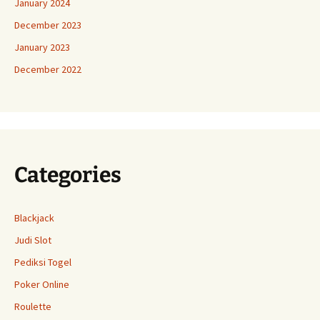
January 2024
December 2023
January 2023
December 2022
Categories
Blackjack
Judi Slot
Pediksi Togel
Poker Online
Roulette