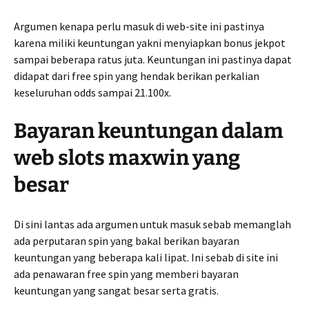
Argumen kenapa perlu masuk di web-site ini pastinya
karena miliki keuntungan yakni menyiapkan bonus jekpot
sampai beberapa ratus juta. Keuntungan ini pastinya dapat
didapat dari free spin yang hendak berikan perkalian
keseluruhan odds sampai 21.100x.
Bayaran keuntungan dalam
web slots maxwin yang
besar
Di sini lantas ada argumen untuk masuk sebab memanglah
ada perputaran spin yang bakal berikan bayaran
keuntungan yang beberapa kali lipat. Ini sebab di site ini
ada penawaran free spin yang memberi bayaran
keuntungan yang sangat besar serta gratis.