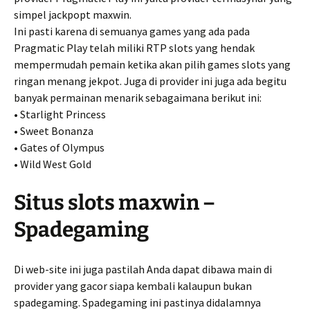
simpel jackpopt maxwin.
Ini pasti karena di semuanya games yang ada pada
Pragmatic Play telah miliki RTP slots yang hendak
mempermudah pemain ketika akan pilih games slots yang
ringan menang jekpot. Juga di provider ini juga ada begitu
banyak permainan menarik sebagaimana berikut ini:
• Starlight Princess
• Sweet Bonanza
• Gates of Olympus
• Wild West Gold
Situs slots maxwin –
Spadegaming
Di web-site ini juga pastilah Anda dapat dibawa main di
provider yang gacor siapa kembali kalaupun bukan
spadegaming. Spadegaming ini pastinya didalamnya