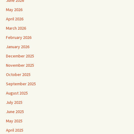
June 2026
May 2026
April 2026
March 2026
February 2026
January 2026
December 2025
November 2025
October 2025
September 2025
August 2025
July 2025
June 2025
May 2025
April 2025