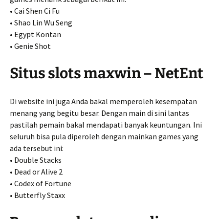
• Cai Shen Ci Fu
• Shao Lin Wu Seng
• Egypt Kontan
• Genie Shot
Situs slots maxwin – NetEnt
Di website ini juga Anda bakal memperoleh kesempatan
menang yang begitu besar. Dengan main di sini lantas
pastilah pemain bakal mendapati banyak keuntungan. Ini
seluruh bisa pula diperoleh dengan mainkan games yang
ada tersebut ini:
• Double Stacks
• Dead or Alive 2
• Codex of Fortune
• Butterfly Staxx