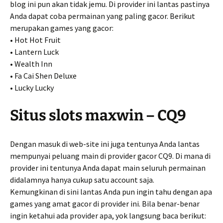
blog ini pun akan tidak jemu. Di provider ini lantas pastinya
Anda dapat coba permainan yang paling gacor. Berikut
merupakan games yang gacor:
• Hot Hot Fruit
• Lantern Luck
• Wealth Inn
• Fa Cai Shen Deluxe
• Lucky Lucky
Situs slots maxwin – CQ9
Dengan masuk di web-site ini juga tentunya Anda lantas
mempunyai peluang main di provider gacor CQ9. Di mana di
provider ini tentunya Anda dapat main seluruh permainan
didalamnya hanya cukup satu account saja.
Kemungkinan di sini lantas Anda pun ingin tahu dengan apa
games yang amat gacor di provider ini. Bila benar-benar
ingin ketahui ada provider apa, yok langsung baca berikut: