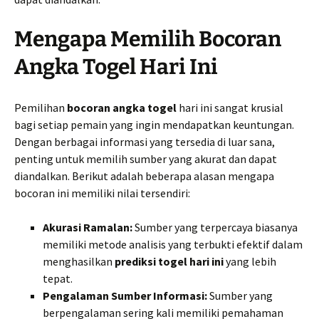
Mengapa Memilih Bocoran
Angka Togel Hari Ini
Pemilihan
bocoran angka togel
hari ini sangat krusial
bagi setiap pemain yang ingin mendapatkan keuntungan.
Dengan berbagai informasi yang tersedia di luar sana,
penting untuk memilih sumber yang akurat dan dapat
diandalkan. Berikut adalah beberapa alasan mengapa
bocoran ini memiliki nilai tersendiri:
Akurasi Ramalan:
Sumber yang terpercaya biasanya
memiliki metode analisis yang terbukti efektif dalam
menghasilkan
prediksi togel hari ini
yang lebih
tepat.
Pengalaman Sumber Informasi:
Sumber yang
berpengalaman sering kali memiliki pemahaman