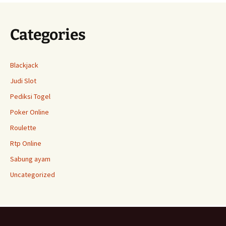
Categories
Blackjack
Judi Slot
Pediksi Togel
Poker Online
Roulette
Rtp Online
Sabung ayam
Uncategorized