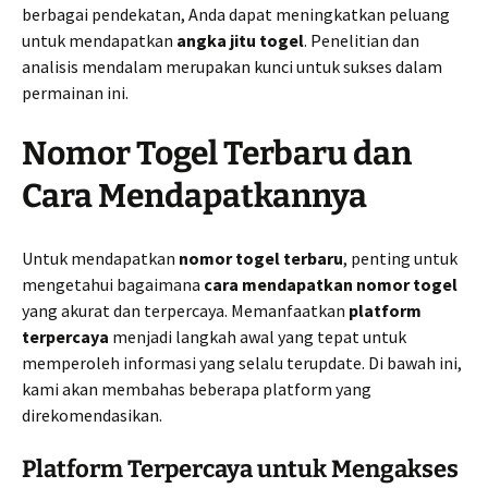
berbagai pendekatan, Anda dapat meningkatkan peluang
untuk mendapatkan
angka jitu togel
. Penelitian dan
analisis mendalam merupakan kunci untuk sukses dalam
permainan ini.
Nomor Togel Terbaru dan
Cara Mendapatkannya
Untuk mendapatkan
nomor togel terbaru
, penting untuk
mengetahui bagaimana
cara mendapatkan nomor togel
yang akurat dan terpercaya. Memanfaatkan
platform
terpercaya
menjadi langkah awal yang tepat untuk
memperoleh informasi yang selalu terupdate. Di bawah ini,
kami akan membahas beberapa platform yang
direkomendasikan.
Platform Terpercaya untuk Mengakses