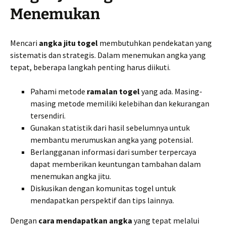
Menemukan
Mencari
angka jitu togel
membutuhkan pendekatan yang
sistematis dan strategis. Dalam menemukan angka yang
tepat, beberapa langkah penting harus diikuti.
Pahami metode
ramalan togel
yang ada. Masing-
masing metode memiliki kelebihan dan kekurangan
tersendiri.
Gunakan statistik dari hasil sebelumnya untuk
membantu merumuskan angka yang potensial.
Berlangganan informasi dari sumber terpercaya
dapat memberikan keuntungan tambahan dalam
menemukan angka jitu.
Diskusikan dengan komunitas togel untuk
mendapatkan perspektif dan tips lainnya.
Dengan
cara mendapatkan angka
yang tepat melalui