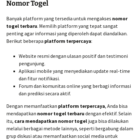
Nomor Togel
Banyak platform yang tersedia untuk mengakses
nomor
togel terbaru
. Memilih platform yang tepat sangat
penting agar informasi yang diperoleh dapat diandalkan.
Berikut beberapa
platform terpercaya
:
Website resmi dengan ulasan positif dan testimoni
pengunjung.
Aplikasi mobile yang menyediakan update real-time
dan fitur notifikasi.
Forum dan komunitas online yang berbagi informasi
dan prediksi secara aktif.
Dengan memanfaatkan
platform terpercaya
, Anda bisa
mendapatkan
nomor togel terbaru
dengan efektif. Selain
itu,
cara mendapatkan nomor togel
juga bisa dilakukan
melalui berbagai metode lainnya, seperti bergabung dalam
grup diskusi atau memanfaatkan social media untuk