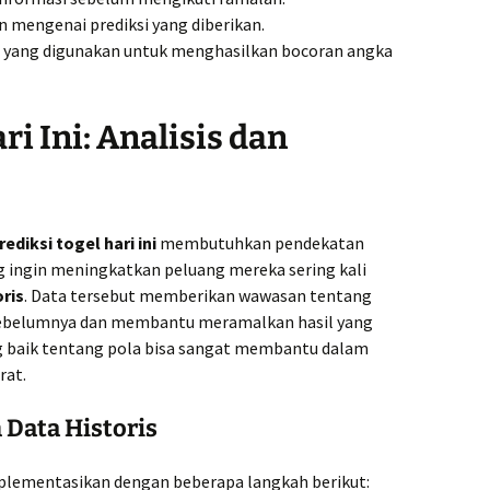
n mengenai prediksi yang diberikan.
 yang digunakan untuk menghasilkan bocoran angka
ri Ini: Analisis dan
rediksi togel hari ini
membutuhkan pendekatan
g ingin meningkatkan peluang mereka sering kali
oris
. Data tersebut memberikan wawasan tentang
sebelumnya dan membantu meramalkan hasil yang
 baik tentang pola bisa sangat membantu dalam
rat.
Data Historis
plementasikan dengan beberapa langkah berikut: