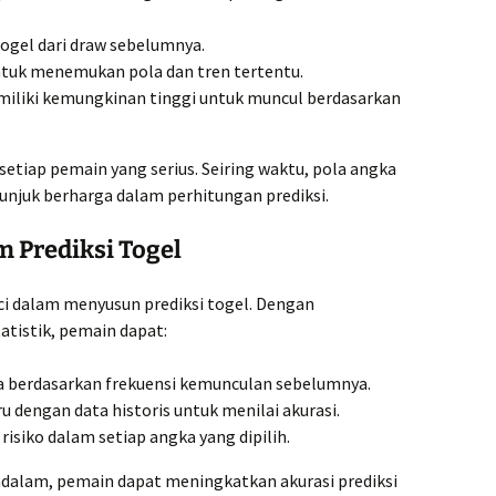
gel dari draw sebelumnya.
tuk menemukan pola dan tren tertentu.
iliki kemungkinan tinggi untuk muncul berdasarkan
setiap pemain yang serius. Seiring waktu, pola angka
njuk berharga dalam perhitungan prediksi.
m Prediksi Togel
i dalam menyusun prediksi togel. Dengan
tistik, pemain dapat:
ka berdasarkan frekuensi kemunculan sebelumnya.
 dengan data historis untuk menilai akurasi.
risiko dalam setiap angka yang dipilih.
endalam, pemain dapat meningkatkan akurasi prediksi