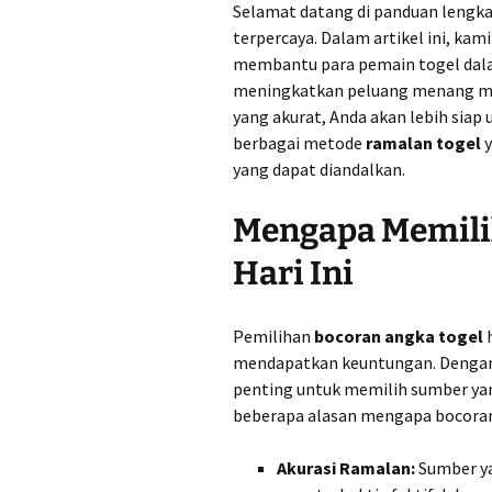
Selamat datang di panduan leng
terpercaya. Dalam artikel ini, ka
membantu para pemain togel da
meningkatkan peluang menang me
yang akurat, Anda akan lebih si
berbagai metode
ramalan togel
y
yang dapat diandalkan.
Mengapa Memili
Hari Ini
Pemilihan
bocoran angka togel
h
mendapatkan keuntungan. Dengan b
penting untuk memilih sumber yan
beberapa alasan mengapa bocoran i
Akurasi Ramalan:
Sumber ya