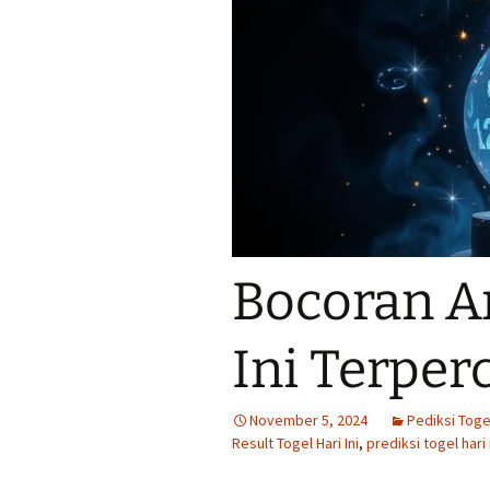
Bocoran A
Ini Terper
November 5, 2024
Pediksi Toge
Result Togel Hari Ini
,
prediksi togel hari 