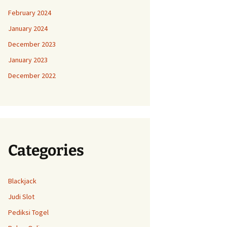
February 2024
January 2024
December 2023
January 2023
December 2022
Categories
Blackjack
Judi Slot
Pediksi Togel