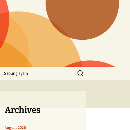
Search
Sabung ayam
for:
Archives
August 2026