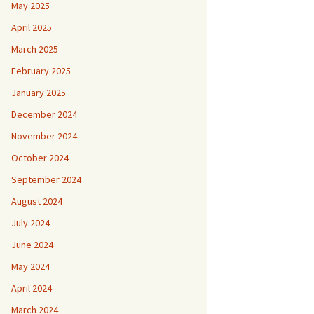
May 2025
April 2025
March 2025
February 2025
January 2025
December 2024
November 2024
October 2024
September 2024
August 2024
July 2024
June 2024
May 2024
April 2024
March 2024