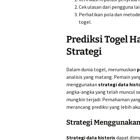
Cek ulasan dari pengguna lai
Perhatikan pola dan metode
togel.
Prediksi Togel Ha
Strategi
Dalam dunia togel, merumuskan
p
analisis yang matang. Pemain yan
menggunakan
strategi data hist
angka-angka yang telah muncul 
mungkin terjadi. Pemahaman yang
merancang prediksi yang lebih aku
Strategi Menggunakan 
Strategi data historis
dapat diim