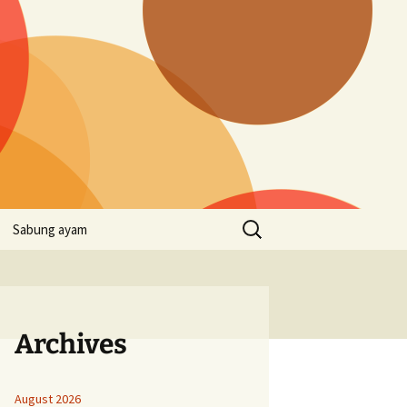
Search
Sabung ayam
for:
Archives
August 2026