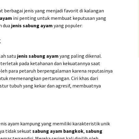
 berbagai jenis yang menjadi favorit di kalangan
 ayam
ini penting untuk membuat keputusan yang
ah dua
jenis sabung ayam
yang populer:
k
lah satu
jenis sabung ayam
yang paling dikenal.
erletak pada ketahanan dan kekuatannya saat
h oleh para petaruh berpengalaman karena reputasinya
tuk memenangkan pertarungan. Ciri khas dari
stur tubuh yang kekar dan agresif, membuatnya
nis ayam kampung yang memiliki karakteristik unik
ya tidak sekuat
sabung ayam bangkok
,
sabung
ar tersendiri. Mereka sering kali dipilih oleh