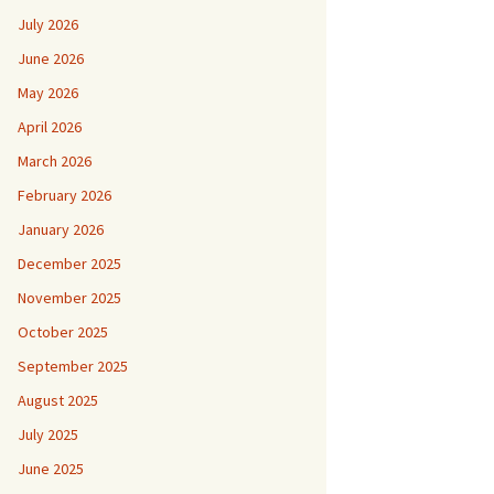
July 2026
June 2026
May 2026
April 2026
March 2026
February 2026
January 2026
December 2025
November 2025
October 2025
September 2025
August 2025
July 2025
June 2025