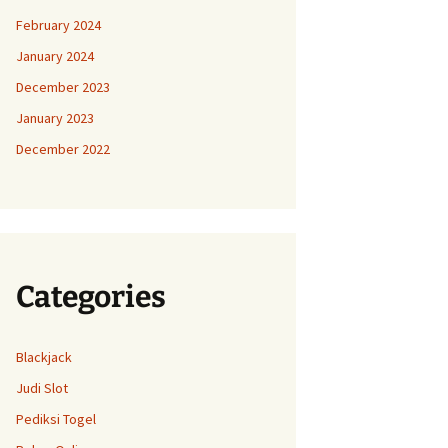
February 2024
January 2024
December 2023
January 2023
December 2022
Categories
Blackjack
Judi Slot
Pediksi Togel