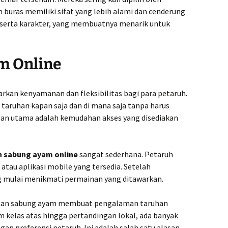
m buras memiliki sifat yang lebih alami dan cenderung
serta karakter, yang membuatnya menarik untuk
m Online
kan kenyamanan dan fleksibilitas bagi para petaruh.
taruhan kapan saja dan di mana saja tanpa harus
gan utama adalah kemudahan akses yang disediakan
n sabung ayam online
sangat sederhana. Petaruh
atau aplikasi mobile yang tersedia. Setelah
g mulai menikmati permainan yang ditawarkan.
lihan sabung ayam membuat pengalaman taruhan
 kelas atas hingga pertandingan lokal, ada banyak
gan preferensi petaruh. Ini adalah salah satu alasan