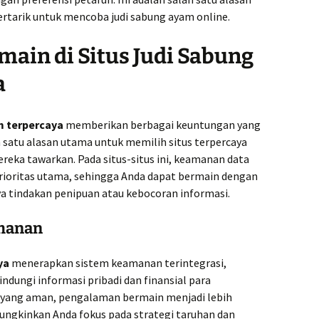
tarik untuk mencoba judi sabung ayam online.
ain di Situs Judi Sabung
a
m terpercaya
memberikan berbagai keuntungan yang
h satu alasan utama untuk memilih situs terpercaya
eka tawarkan. Pada situs-situs ini, keamanan data
rioritas utama, sehingga Anda dapat bermain dengan
a tindakan penipuan atau kebocoran informasi.
manan
ya
menerapkan sistem keamanan terintegrasi,
ndungi informasi pribadi dan finansial para
yang aman, pengalaman bermain menjadi lebih
gkinkan Anda fokus pada strategi taruhan dan