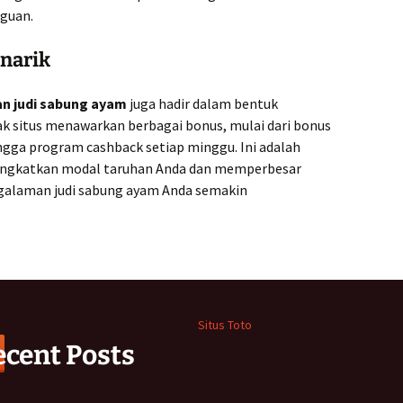
guan.
narik
n judi sabung ayam
juga hadir dalam bentuk
k situs menawarkan berbagai bonus, mulai dari bonus
gga program cashback setiap minggu. Ini adalah
ingkatkan modal taruhan Anda dan memperbesar
galaman judi sabung ayam Anda semakin
Situs Toto
ecent Posts