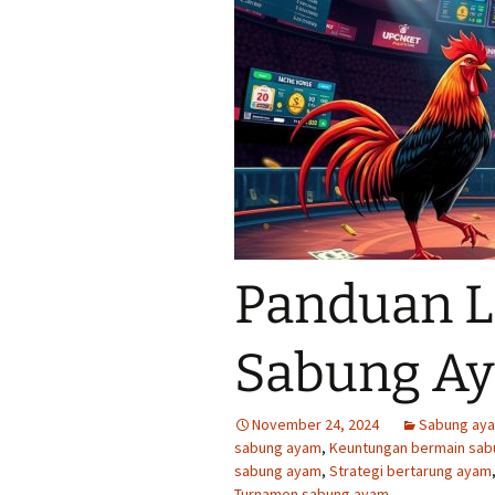
Panduan L
Sabung Ay
November 24, 2024
Sabung ay
sabung ayam
,
Keuntungan bermain sab
sabung ayam
,
Strategi bertarung ayam
Turnamen sabung ayam