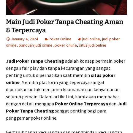
Main Judi Poker Tanpa Cheating Aman
& Terpercaya
January 4, 2024
Poker Online
judi online
,
judi poker
online
,
panduan judi online
,
poker online
,
situs judi online
Judi Poker Tanpa Cheating
adalah konsep bermain poker
dengan fair play dan tanpa kecurangan yang sangat
penting untuk diperhatikan saat memilih
situs poker
online
. Memilih platform yang tepercaya sangat
diperlukan untuk menjamin keamanan dan kenyamanan
seluruh pemain. Dalam artikel ini, kami akan membahas
dengan detail mengapa
Poker Online Terpercaya
dan
Judi
Poker Tanpa Cheating
sangat penting bagi para
penggemar poker online.
Bertaruh tanpa kecurangan dan menghindari kecurangan