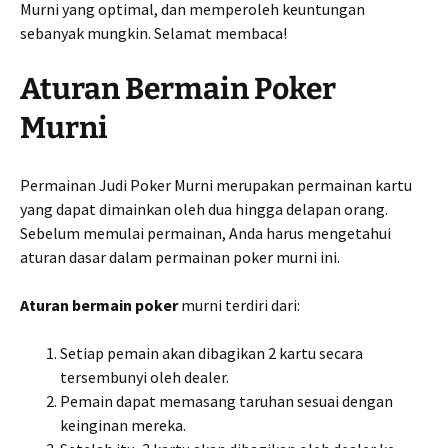
Murni yang optimal, dan memperoleh keuntungan
sebanyak mungkin. Selamat membaca!
Aturan Bermain Poker
Murni
Permainan Judi Poker Murni merupakan permainan kartu
yang dapat dimainkan oleh dua hingga delapan orang.
Sebelum memulai permainan, Anda harus mengetahui
aturan dasar dalam permainan poker murni ini.
Aturan bermain poker
murni terdiri dari:
Setiap pemain akan dibagikan 2 kartu secara
tersembunyi oleh dealer.
Pemain dapat memasang taruhan sesuai dengan
keinginan mereka.