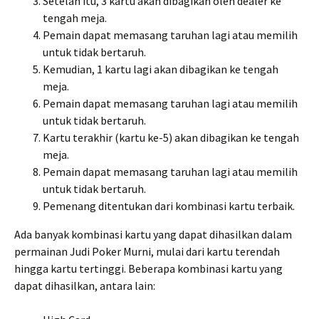
Setelah itu, 3 kartu akan dibagikan oleh dealer ke
tengah meja.
Pemain dapat memasang taruhan lagi atau memilih
untuk tidak bertaruh.
Kemudian, 1 kartu lagi akan dibagikan ke tengah
meja.
Pemain dapat memasang taruhan lagi atau memilih
untuk tidak bertaruh.
Kartu terakhir (kartu ke-5) akan dibagikan ke tengah
meja.
Pemain dapat memasang taruhan lagi atau memilih
untuk tidak bertaruh.
Pemenang ditentukan dari kombinasi kartu terbaik.
Ada banyak kombinasi kartu yang dapat dihasilkan dalam
permainan Judi Poker Murni, mulai dari kartu terendah
hingga kartu tertinggi. Beberapa kombinasi kartu yang
dapat dihasilkan, antara lain: