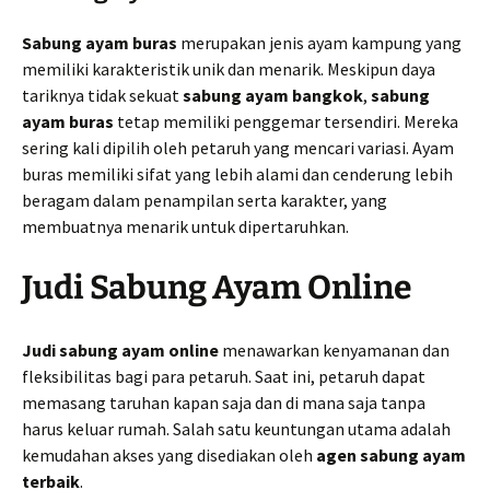
Sabung ayam buras
merupakan jenis ayam kampung yang
memiliki karakteristik unik dan menarik. Meskipun daya
tariknya tidak sekuat
sabung ayam bangkok
,
sabung
ayam buras
tetap memiliki penggemar tersendiri. Mereka
sering kali dipilih oleh petaruh yang mencari variasi. Ayam
buras memiliki sifat yang lebih alami dan cenderung lebih
beragam dalam penampilan serta karakter, yang
membuatnya menarik untuk dipertaruhkan.
Judi Sabung Ayam Online
Judi sabung ayam online
menawarkan kenyamanan dan
fleksibilitas bagi para petaruh. Saat ini, petaruh dapat
memasang taruhan kapan saja dan di mana saja tanpa
harus keluar rumah. Salah satu keuntungan utama adalah
kemudahan akses yang disediakan oleh
agen sabung ayam
terbaik
.