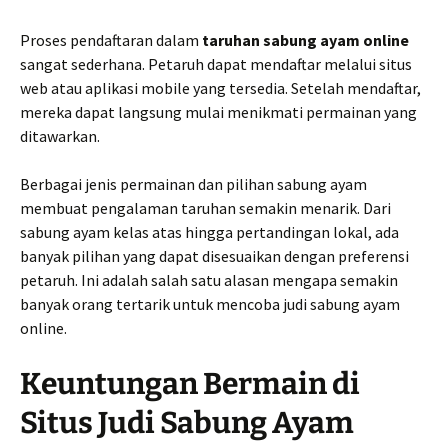
Proses pendaftaran dalam
taruhan sabung ayam online
sangat sederhana. Petaruh dapat mendaftar melalui situs
web atau aplikasi mobile yang tersedia. Setelah mendaftar,
mereka dapat langsung mulai menikmati permainan yang
ditawarkan.
Berbagai jenis permainan dan pilihan sabung ayam
membuat pengalaman taruhan semakin menarik. Dari
sabung ayam kelas atas hingga pertandingan lokal, ada
banyak pilihan yang dapat disesuaikan dengan preferensi
petaruh. Ini adalah salah satu alasan mengapa semakin
banyak orang tertarik untuk mencoba judi sabung ayam
online.
Keuntungan Bermain di
Situs Judi Sabung Ayam