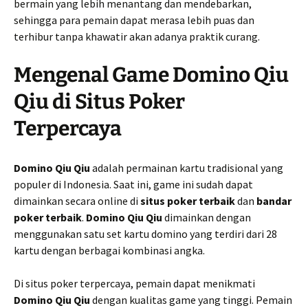
bermain yang lebih menantang dan mendebarkan,
sehingga para pemain dapat merasa lebih puas dan
terhibur tanpa khawatir akan adanya praktik curang.
Mengenal Game Domino Qiu
Qiu di Situs Poker
Terpercaya
Domino Qiu Qiu
adalah permainan kartu tradisional yang
populer di Indonesia. Saat ini, game ini sudah dapat
dimainkan secara online di
situs poker terbaik
dan
bandar
poker terbaik
.
Domino Qiu Qiu
dimainkan dengan
menggunakan satu set kartu domino yang terdiri dari 28
kartu dengan berbagai kombinasi angka.
Di situs poker terpercaya, pemain dapat menikmati
Domino Qiu Qiu
dengan kualitas game yang tinggi. Pemain