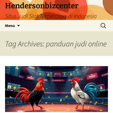
Hendersonbizcenter
Situs Judi Slot Terpercaya di Indonesia
Skip
Search
Menu
to
for:
content
Tag Archives: panduan judi online