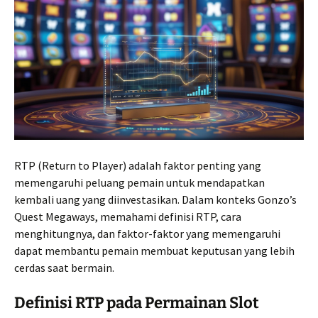
RTP (Return to Player) adalah faktor penting yang
memengaruhi peluang pemain untuk mendapatkan
kembali uang yang diinvestasikan. Dalam konteks Gonzo’s
Quest Megaways, memahami definisi RTP, cara
menghitungnya, dan faktor-faktor yang memengaruhi
dapat membantu pemain membuat keputusan yang lebih
cerdas saat bermain.
Definisi RTP pada Permainan Slot