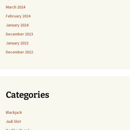
March 2024
February 2024
January 2024
December 2023
January 2023
December 2022
Categories
Blackjack
Judi Slot