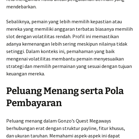
mendebarkan.
Sebaliknya, pemain yang lebih memilih kepastian atau
mereka yang memiliki anggaran terbatas biasanya memilih
slot dengan volatilitas rendah. Profil ini memastikan
adanya kemenangan lebih sering meskipun nilainya tidak
setinggi. Dalam konteks ini, pemahaman yang baik
mengenai volatilitas membantu pemain menyesuaikan
strategi dan memilih permainan yang sesuai dengan tujuan
keuangan mereka.
Peluang Menang serta Pola
Pembayaran
Peluang menang dalam Gonzo’s Quest Megaways
berhubungan erat dengan struktur payline, fitur khusus,
dan ukuran taruhan. Memahami aspek-aspek ini dapat