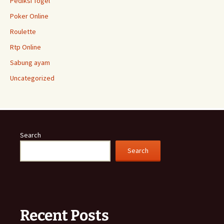
Pediksi Togel
Poker Online
Roulette
Rtp Online
Sabung ayam
Uncategorized
Search
Search
Recent Posts