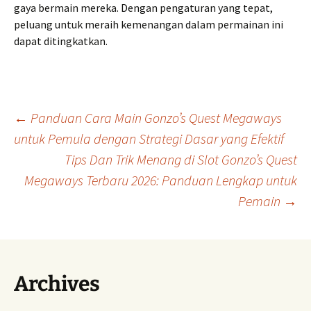
gaya bermain mereka. Dengan pengaturan yang tepat,
peluang untuk meraih kemenangan dalam permainan ini
dapat ditingkatkan.
Post
←
Panduan Cara Main Gonzo’s Quest Megaways
untuk Pemula dengan Strategi Dasar yang Efektif
Tips Dan Trik Menang di Slot Gonzo’s Quest
navigation
Megaways Terbaru 2026: Panduan Lengkap untuk
Pemain
→
Archives