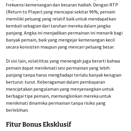
frekuensi kemenangan dan besaran hadiah. Dengan RTP
(Return to Player) yang mencapai sekitar 96%, pemain
memiliki peluang yang relatif baik untuk mendapatkan
kembali sebagian dari taruhan mereka dalam jangka
panjang. Angka ini menjadikan permainan ini menarik bagi
banyak pemain, baik yang mengejar kemenangan kecil
secara konsisten maupun yang mencari peluang besar.
Di sisi lain, volatilitas yang menengah juga berarti bahwa
pemain dapat menikmati sesi permainan yang lebih
panjang tanpa harus menghadapi terlalu banyak kerugian
berturut-turut. Keberagaman dalam pembayaran
menciptakan pengalaman yang menyenangkan untuk
berbagai tipe pemain, memungkinkan mereka untuk
menikmati dinamika permainan tanpa risiko yang
berlebihan.
Fitur Bonus Eksklusif