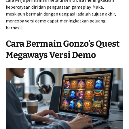
kepercayaan diri dan penguasaan gameplay. Maka,
meskipun bermain dengan uang asli adalah tujuan akhir,
mencoba versi demo dapat meningkatkan peluang
berhasil.
Cara Bermain Gonzo’s Quest
Megaways Versi Demo