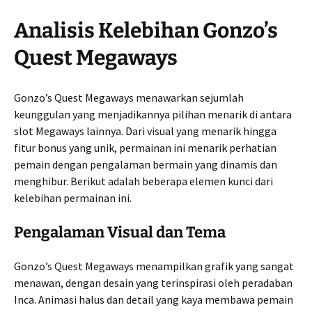
Analisis Kelebihan Gonzo’s
Quest Megaways
Gonzo’s Quest Megaways menawarkan sejumlah
keunggulan yang menjadikannya pilihan menarik di antara
slot Megaways lainnya. Dari visual yang menarik hingga
fitur bonus yang unik, permainan ini menarik perhatian
pemain dengan pengalaman bermain yang dinamis dan
menghibur. Berikut adalah beberapa elemen kunci dari
kelebihan permainan ini.
Pengalaman Visual dan Tema
Gonzo’s Quest Megaways menampilkan grafik yang sangat
menawan, dengan desain yang terinspirasi oleh peradaban
Inca. Animasi halus dan detail yang kaya membawa pemain