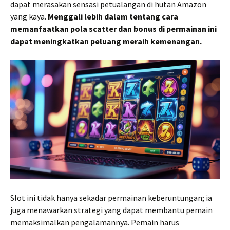
dapat merasakan sensasi petualangan di hutan Amazon
yang kaya.
Menggali lebih dalam tentang cara
memanfaatkan pola scatter dan bonus di permainan ini
dapat meningkatkan peluang meraih kemenangan.
Slot ini tidak hanya sekadar permainan keberuntungan; ia
juga menawarkan strategi yang dapat membantu pemain
memaksimalkan pengalamannya. Pemain harus