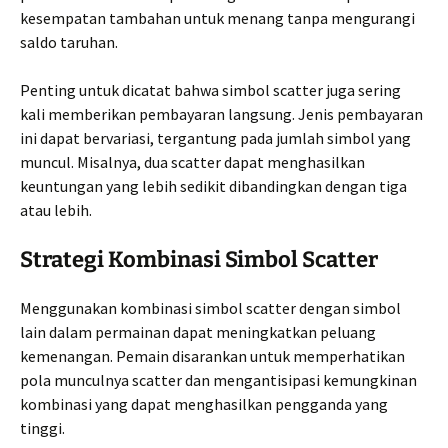
kesempatan tambahan untuk menang tanpa mengurangi
saldo taruhan.
Penting untuk dicatat bahwa simbol scatter juga sering
kali memberikan pembayaran langsung. Jenis pembayaran
ini dapat bervariasi, tergantung pada jumlah simbol yang
muncul. Misalnya, dua scatter dapat menghasilkan
keuntungan yang lebih sedikit dibandingkan dengan tiga
atau lebih.
Strategi Kombinasi Simbol Scatter
Menggunakan kombinasi simbol scatter dengan simbol
lain dalam permainan dapat meningkatkan peluang
kemenangan. Pemain disarankan untuk memperhatikan
pola munculnya scatter dan mengantisipasi kemungkinan
kombinasi yang dapat menghasilkan pengganda yang
tinggi.