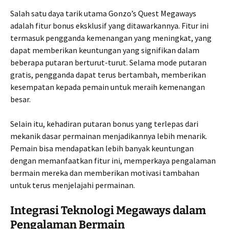
Salah satu daya tarik utama Gonzo’s Quest Megaways
adalah fitur bonus eksklusif yang ditawarkannya. Fitur ini
termasuk pengganda kemenangan yang meningkat, yang
dapat memberikan keuntungan yang signifikan dalam
beberapa putaran berturut-turut. Selama mode putaran
gratis, pengganda dapat terus bertambah, memberikan
kesempatan kepada pemain untuk meraih kemenangan
besar.
Selain itu, kehadiran putaran bonus yang terlepas dari
mekanik dasar permainan menjadikannya lebih menarik.
Pemain bisa mendapatkan lebih banyak keuntungan
dengan memanfaatkan fitur ini, memperkaya pengalaman
bermain mereka dan memberikan motivasi tambahan
untuk terus menjelajahi permainan.
Integrasi Teknologi Megaways dalam
Pengalaman Bermain