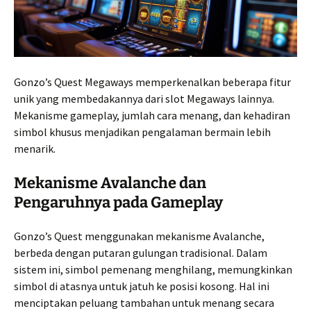
Gonzo’s Quest Megaways memperkenalkan beberapa fitur
unik yang membedakannya dari slot Megaways lainnya.
Mekanisme gameplay, jumlah cara menang, dan kehadiran
simbol khusus menjadikan pengalaman bermain lebih
menarik.
Mekanisme Avalanche dan
Pengaruhnya pada Gameplay
Gonzo’s Quest menggunakan mekanisme Avalanche,
berbeda dengan putaran gulungan tradisional. Dalam
sistem ini, simbol pemenang menghilang, memungkinkan
simbol di atasnya untuk jatuh ke posisi kosong. Hal ini
menciptakan peluang tambahan untuk menang secara