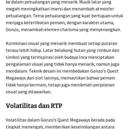
ke dalam petualangan yang menarik. Musik latar yang
megah meningkatkan imersi dan menambah atmosfer
petualangan. Tema petualangan yang kuat bertujuan untuk
menjaga keterlibatan pemain, dengan karakter utama,
Gonzo, menambah elemen charisma yang menyenangkan.
Kombinasi visual yang menarik membuat setiap putaran
terasa lebih hidup. Latar belakang hutan yang rimbun dan
simbol yang terinspirasi oleh budaya Inca menciptakan
pengalaman visual yang tidak hanya menarik, namun juga
mendalam. Teknik desain ini membedakan Gonzo’s Quest
Megaways dari slot lainnya, memastikan bahwa pemain
tidak hanya bermain, tetapi juga menikmati perjalanan
visual yang ditawarkan.
Volatilitas dan RTP
Volatilitas dalam Gonzo’s Quest Megaways berada pada
tingkat menengah, memberikan keseimbangan antara