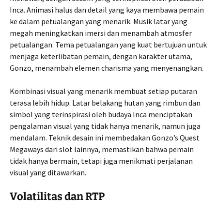
Inca. Animasi halus dan detail yang kaya membawa pemain
ke dalam petualangan yang menarik. Musik latar yang
megah meningkatkan imersi dan menambah atmosfer
petualangan. Tema petualangan yang kuat bertujuan untuk
menjaga keterlibatan pemain, dengan karakter utama,
Gonzo, menambah elemen charisma yang menyenangkan.
Kombinasi visual yang menarik membuat setiap putaran
terasa lebih hidup. Latar belakang hutan yang rimbun dan
simbol yang terinspirasi oleh budaya Inca menciptakan
pengalaman visual yang tidak hanya menarik, namun juga
mendalam. Teknik desain ini membedakan Gonzo’s Quest
Megaways dari slot lainnya, memastikan bahwa pemain
tidak hanya bermain, tetapi juga menikmati perjalanan
visual yang ditawarkan.
Volatilitas dan RTP