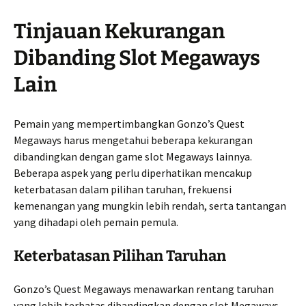
Tinjauan Kekurangan
Dibanding Slot Megaways
Lain
Pemain yang mempertimbangkan Gonzo’s Quest
Megaways harus mengetahui beberapa kekurangan
dibandingkan dengan game slot Megaways lainnya.
Beberapa aspek yang perlu diperhatikan mencakup
keterbatasan dalam pilihan taruhan, frekuensi
kemenangan yang mungkin lebih rendah, serta tantangan
yang dihadapi oleh pemain pemula.
Keterbatasan Pilihan Taruhan
Gonzo’s Quest Megaways menawarkan rentang taruhan
yang lebih terbatas dibandingkan dengan slot Megaways