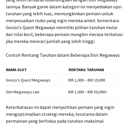
lainnya. Banyak game dalam kategori ini menyediakan opsi
taruhan yang lebih luas, memungkinkan pemain untuk
menyesuaikan risiko yang ingin mereka ambil. Sementara
Gonzo’s Quest Megaways memiliki pilihan taruhan mulai
dari nilai kecil, beberapa pemain mungkin merasa terbatasi
jika mereka mencari jumlah yang lebih tinggi.
Contoh Rentang Taruhan dalam Beberapa Slot Megaways:
NAMA SLOT
RENTANG TARUHAN
Gonzo’s Quest Megaways
IDR 1,000 – IDR 10,000
Slot Megaways Lain
IDR 1,000 – IDR 50,000+
Keterbatasan ini dapat menyulitkan pemain yang ingin
mengoptimalkan strategi mereka, terutama dalam
permainan yang berfokus pada taruhan maksimal.