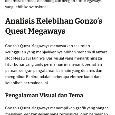
dinamika berbeda dibandingkan dengan slot Megaways
yang lebih konvensional.
Analisis Kelebihan Gonzo’s
Quest Megaways
Gonzo’s Quest Megaways menawarkan sejumlah
keunggulan yang menjadikannya pilihan menarik di antara
slot Megaways lainnya. Dari visual yang menarik hingga
fitur bonus yang unik, permainan ini menarik perhatian
pemain dengan pengalaman bermain yang dinamis dan
menghibur. Berikut adalah beberapa elemen kunci dari
kelebihan permainan ini.
Pengalaman Visual dan Tema
Gonzo’s Quest Megaways menampilkan grafik yang sangat
menawan, dengan desain yang terinspirasi oleh peradaban