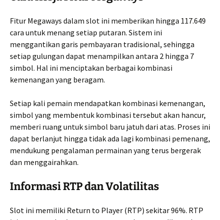
Fitur Megaways dalam slot ini memberikan hingga 117.649
cara untuk menang setiap putaran. Sistem ini
menggantikan garis pembayaran tradisional, sehingga
setiap gulungan dapat menampilkan antara 2 hingga 7
simbol. Hal ini menciptakan berbagai kombinasi
kemenangan yang beragam.
Setiap kali pemain mendapatkan kombinasi kemenangan,
simbol yang membentuk kombinasi tersebut akan hancur,
memberi ruang untuk simbol baru jatuh dari atas. Proses ini
dapat berlanjut hingga tidak ada lagi kombinasi pemenang,
mendukung pengalaman permainan yang terus bergerak
dan menggairahkan.
Informasi RTP dan Volatilitas
Slot ini memiliki Return to Player (RTP) sekitar 96%. RTP