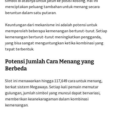
simbol di atasnya untuk jatuh ke posisi kosong. Hal ini
menciptakan peluang tambahan untuk menang secara
beruntun dalam satu putaran.
Keuntungan dari mekanisme ini adalah potensi untuk
memperoleh beberapa kemenangan berturut-turut. Setiap
kemenangan berturut-turut meningkatkan pengganda,
yang bisa sangat menguntungkan ketika kombinasi yang
tepat terbentuk.
Potensi Jumlah Cara Menang yang
Berbeda
Slot ini menawarkan hingga 117,649 cara untuk menang,
berkat sistem Megaways. Setiap kali pemain memutar
gulungan, jumlah simbol yang muncul dapat bervariasi,
memberikan keanekaragaman dalam kombinasi
kemenangan.