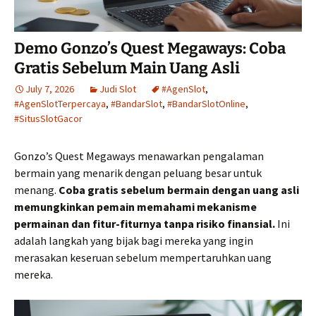
Demo Gonzo’s Quest Megaways: Coba
Gratis Sebelum Main Uang Asli
July 7, 2026
Judi Slot
#AgenSlot
,
#AgenSlotTerpercaya
,
#BandarSlot
,
#BandarSlotOnline
,
#SitusSlotGacor
Gonzo’s Quest Megaways menawarkan pengalaman
bermain yang menarik dengan peluang besar untuk
menang.
Coba gratis sebelum bermain dengan uang asli
memungkinkan pemain memahami mekanisme
permainan dan fitur-fiturnya tanpa risiko finansial.
Ini
adalah langkah yang bijak bagi mereka yang ingin
merasakan keseruan sebelum mempertaruhkan uang
mereka.