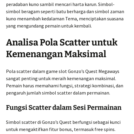
peradaban kuno sambil mencari harta karun. Simbol-
simbol beragam seperti batu berharga dan simbol zaman
kuno menambah kedalaman Tema, menciptakan suasana
yang mengundang pemain untuk kembali.
Analisa Pola Scatter untuk
Kemenangan Maksimal
Pola scatter dalam game slot Gonzo’s Quest Megaways
sangat penting untuk meraih kemenangan maksimal.
Pemain harus memahami fungsi, strategi kombinasi, dan
pengaruh jumlah simbol scatter dalam permainan.
Fungsi Scatter dalam Sesi Permainan
Simbol scatter di Gonzo’s Quest berfungsi sebagai kunci
untuk mengaktifkan fitur bonus, termasuk free spins.