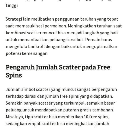
tinggi.
Strategi lain melibatkan penggunaan taruhan yang tepat
saat memasuki sesi permainan. Meningkatkan taruhan saat
kombinasi scatter muncul bisa menjadi langkah yang baik
untuk memanfaatkan peluang tersebut. Pemain harus
mengelola bankroll dengan baik untuk mengoptimalkan
potensi kemenangan.
Pengaruh Jumlah Scatter pada Free
Spins
Jumlah simbol scatter yang muncul sangat berpengaruh
terhadap durasi dan jumlah free spins yang didapatkan.
Semakin banyak scatter yang terkumpul, semakin besar
peluang untuk mendapatkan putaran gratis tambahan.
Misalnya, tiga scatter bisa memberikan 10 free spins,
sedangkan empat scatter bisa meningkatkan jumlah